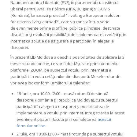
Naumann pentru Libertate (FNF), în parteneriat cu Institutul
Liberal pentru Analize Politice (LIPA, Bulgaria) și E-CIVIS
(România), lansează proiectul ” i-voting a European solution
for citizens living abroad?”, care va consta într-o serie
de evenimente online și offline, publice și închise, destinate
discuțiilor și evaluării posibilității de implementare a votării prin
internet ca soluție de asigurare a participării în alegeri a
diasporei.
În prezent LID Moldova a deschis posibilitatea de aplicare la 3
mese rotunde online, ce vor fi desfășurate prin intermediul
platformei ZOOM, pe subiectul votului prin internet și a
participării la vot a cetățenilor din diasporă. Mesele rotunde
vor avea loc conform următorului calendar:
18 iunie, ora 10:00-12:00 – masă rotundă destinată
diasporei (România și Republica Moldova), cu subiectul
participării în alegeri a diasporei și posibilitatea de
implementare a votului prin internet. Înregistrarea la acest
eveniment poate fi făcută prin completarea
acestui
formular online
.
2 iulie, ora 10:00-12:00 – masă rotundă pe subiectul votului