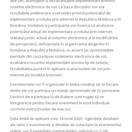
alte țări, avantajele și dezavantajele implementării diferitor
sisteme electronice de vot. La baza discuțiilor vor sta
rezultatele preliminare a cercetării privind potențialul de
implementare a votului prin internet în Republica Moldova și în
România. Vorbitorii și participanții vor încerca să analizeze
potențialul actual de implementare a votului prin internet,
statutul juridic actual al voturilor electronice și al modificărilor
de perspectivă, deficiențele în organizarea alegerilor în
România și Republica Moldova, cu accent pe oportunitățile
pierdute din cauza lipsei sistemelor electronice de vot,
evaluarea riscurilor implementării acestui tip de soluție,
fezabilitatea punerii în aplicare a unui sistem de vot prin
internet pe modelul estonian.
Evenimentele vor fi organizate în limba română, iar la fiecare
dintre ele vor participa un număr aproximativ de 25 persoane.
Doritorii de a participa la dezbatere sunt rugați să se
înregistreze pentru fiecare eveniment în mod individual
conform instrucțiunilor de mai sus.
Data limită de aplicare este 14 Iunie 2020.
Agendele detaliate
ale celor 3 evenimente și detaliile de conectare la evenimentul
online, vor fi expediate participanților selectați cu 3 zile