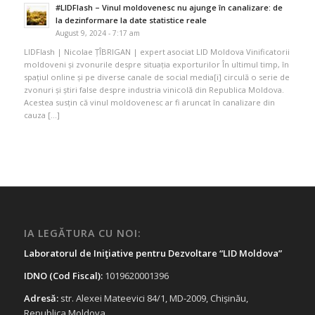
#LIDFlash – Vinul moldovenesc nu ajunge în canalizare: de
la dezinformare la date statistice reale
August 9, 2024 - 7:17 am
LIDFlash | Nicolae ȚÎBRIGAN | expert asociat LID Moldova Vinificatorii
moldoveni și zvonurile despre situația exporturilor În ultimul timp, în
spațiul online și pe diverse canale de social media[i] circulă o serie de
zvonuri și știri false despre industria vinicolă din Republica Moldova.
Acestea susțin că vinul moldovenesc ar fi aruncat în canalizare din
cauza […]
IA LEGĂTURA CU NOI:
Laboratorul de Iniţiative pentru Dezvoltare “LID Moldova”
IDNO (Cod Fiscal):
1019620001396
Adresă:
str. Alexei Mateevici 84/1, MD-2009, Chișinău,
Republica Moldova