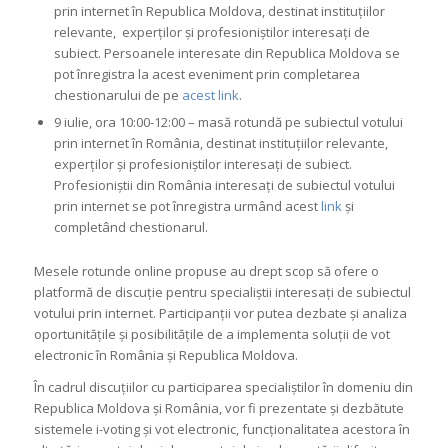
prin internet în Republica Moldova, destinat instituțiilor
relevante, experților și profesioniștilor interesați de
subiect. Persoanele interesate din Republica Moldova se
pot înregistra la acest eveniment prin completarea
chestionarului de pe
acest link
.
9 iulie, ora 10:00-12:00 – masă rotundă pe subiectul votului
prin internet în România, destinat instituțiilor relevante,
experților și profesioniștilor interesați de subiect.
Profesioniștii din România interesați de subiectul votului
prin internet se pot înregistra urmând acest
link
și
completând chestionarul.
Mesele rotunde online propuse au drept scop să ofere o
platformă de discuție pentru specialiștii interesați de subiectul
votului prin internet. Participanții vor putea dezbate și analiza
oportunitățile și posibilitățile de a implementa soluții de vot
electronic în România și Republica Moldova.
În cadrul discuțiilor cu participarea specialiștilor în domeniu din
Republica Moldova și România, vor fi prezentate și dezbătute
sistemele i-voting și vot electronic, funcționalitatea acestora în