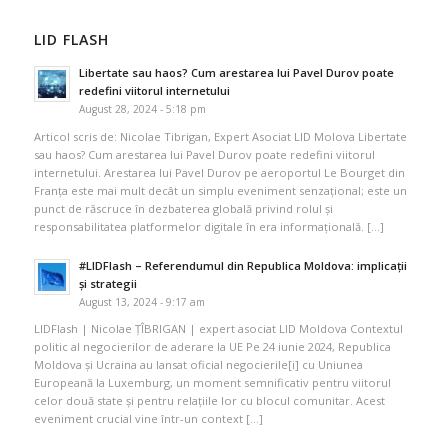
LID FLASH
Libertate sau haos? Cum arestarea lui Pavel Durov poate
redefini viitorul internetului
August 28, 2024 - 5:18 pm
Articol scris de: Nicolae Tibrigan, Expert Asociat LID Molova Libertate
sau haos? Cum arestarea lui Pavel Durov poate redefini viitorul
internetului. Arestarea lui Pavel Durov pe aeroportul Le Bourget din
Franța este mai mult decât un simplu eveniment senzațional; este un
punct de răscruce în dezbaterea globală privind rolul și
responsabilitatea platformelor digitale în era informațională. […]
#LIDFlash – Referendumul din Republica Moldova: implicații
și strategii
August 13, 2024 - 9:17 am
LIDFlash | Nicolae ȚÎBRIGAN | expert asociat LID Moldova Contextul
politic al negocierilor de aderare la UE Pe 24 iunie 2024, Republica
Moldova și Ucraina au lansat oficial negocierile[i] cu Uniunea
Europeană la Luxemburg, un moment semnificativ pentru viitorul
celor două state și pentru relațiile lor cu blocul comunitar. Acest
eveniment crucial vine într-un context […]