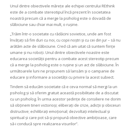
Unul dintre obiectivele mărețe ale echipei centrului REthink
este de a combate stereotipul încă prezent în societatea
noastră precum că a merge la psiholog este o dovadă de
slăbiciune sau chiar mai mult, o rușine.
„Trăim într-o societate cu rădăcini sovietice, unde am fost
învățați să fim duri cu noi, cu copii noștri și cu cei din jur – să nu
arătăm acte de slăbiciune. Cred că am uitat că suntem ființe
umane și nu roboți. Unul dintre obiectivele noastre este
educarea societății pentru a combate acest stereotip precum
că a merge la psiholog este o rușine și un act de slăbiciune. În
următoarele luni ne propunem să lansăm și o campanie de
educare și informare a societății cu privire la acest subiect.
Tindem să educăm societate că e ceva normal să mergi la un
psiholog și să oferim gratuit
această posibilitate de a discutat
cu un psiholog. În urma acestor ședințe de consiliere ne dorim
să obținem tineri victorioși; eliberați de crize, adicții și obiceiuri
distructive; echilibrați emoțional; dezvoltați intelectual și
spiritual și care pot să-și propună obiective ambițioase, care
să-i conducă spre realizarea visurilor”.