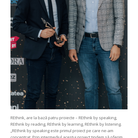
REthink, are la bază patru proiecte – REthink by speaking,
REthink by reading, REthink by learning, REthink by listening.
„REthink by speaking este primul proiect pe care ne-am
concentrat. Prin intermediul acestui proiect tindem să oferim