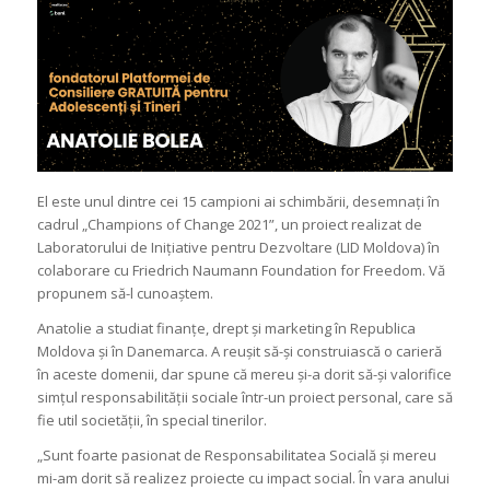
El este unul dintre cei 15 campioni ai schimbării, desemnați în
cadrul „Champions of Change 2021”, un proiect realizat de
Laboratorului de Inițiative pentru Dezvoltare (LID Moldova) în
colaborare cu Friedrich Naumann Foundation for Freedom.
Vă
propunem să-l cunoaștem.
Anatolie a studiat finanțe, drept și marketing în Republica
Moldova și în Danemarca. A reușit să-și construiască o carieră
în aceste domenii, dar spune că mereu și-a dorit să-și valorifice
simțul responsabilității sociale într-un proiect personal, care să
fie util societății, în special tinerilor.
„Sunt foarte pasionat de Responsabilitatea Socială și mereu
mi-am dorit să realizez proiecte cu impact social. În vara anului