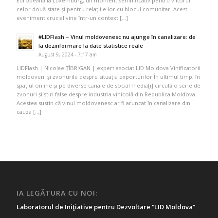
Europeană la Luxemburg, un moment semnificativ pentru viitorul
celor două state și pentru relațiile lor cu blocul comunitar. Acest
eveniment crucial vine într-un context […]
#LIDFlash – Vinul moldovenesc nu ajunge în canalizare: de
la dezinformare la date statistice reale
August 9, 2024 - 7:17 am
LIDFlash | Nicolae ȚÎBRIGAN | expert asociat LID Moldova Vinificatorii
moldoveni și zvonurile despre situația exporturilor În ultimul timp, în
spațiul online și pe diverse canale de social media[i] circulă o serie de
zvonuri și știri false despre industria vinicolă din Republica Moldova.
Acestea susțin că vinul moldovenesc ar fi aruncat în canalizare din
cauza […]
IA LEGĂTURA CU NOI:
Laboratorul de Iniţiative pentru Dezvoltare “LID Moldova”