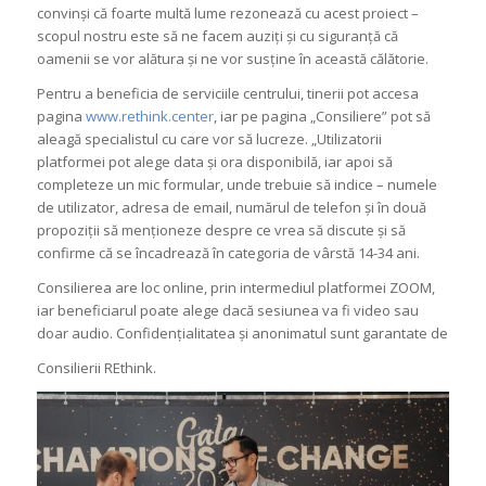
convinși că foarte multă lume rezonează cu acest proiect –
scopul nostru este să ne facem auziți și cu siguranță că
oamenii se vor alătura și ne vor susține în această călătorie.
Pentru a beneficia de serviciile centrului, tinerii pot accesa
pagina
www.rethink.center
, iar pe pagina „Consiliere” pot să
aleagă specialistul cu care vor să lucreze.
„Utilizatorii
platformei pot alege data și ora disponibilă, iar apoi să
completeze un mic formular, unde trebuie să indice – numele
de utilizator, adresa de email, numărul de telefon și în două
propoziții să menționeze despre ce vrea să discute și să
confirme că se încadrează în categoria de vârstă 14-34 ani.
Consilierea are loc online, prin intermediul platformei ZOOM,
iar beneficiarul poate alege dacă sesiunea va fi video sau
doar audio. Confidențialitatea și anonimatul sunt garantate de
Consilierii REthink.