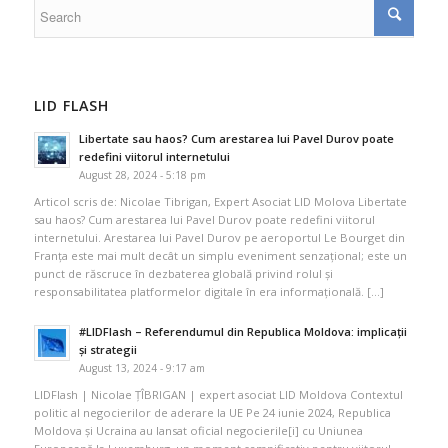
LID FLASH
Libertate sau haos? Cum arestarea lui Pavel Durov poate
redefini viitorul internetului
August 28, 2024 - 5:18 pm
Articol scris de: Nicolae Tibrigan, Expert Asociat LID Molova Libertate
sau haos? Cum arestarea lui Pavel Durov poate redefini viitorul
internetului. Arestarea lui Pavel Durov pe aeroportul Le Bourget din
Franța este mai mult decât un simplu eveniment senzațional; este un
punct de răscruce în dezbaterea globală privind rolul și
responsabilitatea platformelor digitale în era informațională. […]
#LIDFlash – Referendumul din Republica Moldova: implicații
și strategii
August 13, 2024 - 9:17 am
LIDFlash | Nicolae ȚÎBRIGAN | expert asociat LID Moldova Contextul
politic al negocierilor de aderare la UE Pe 24 iunie 2024, Republica
Moldova și Ucraina au lansat oficial negocierile[i] cu Uniunea