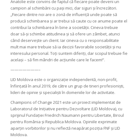
Anatolie este convins de faptul că fiecare poate deveni un
campion al schimbării cu pași mici, dar siguri și încrezători.
„Fiecare dintre noi are o zonă de influență unde poate să
producă schimbarea și ar trebui să caute cu ce anume poate el
contribui la schimbarea în bine a societății. Cineva trebuie
doar să-și schimbe atitudinea și să ofere un zâmbet, atunci
când deservește un client. Iar cineva cu o responsabilitate
mult mai mare trebuie să ia decizii favorabile societății și nu
interesului personal. Toți suntem diferiți, dar scopul trebuie fie
același – să fim mândri de acțiunile care le facem!”.
———————–
LID Moldova este o organizație independentă, non-profit,
înființată în anul 2019, de către un grup de tineri profesioniști,
lideri de opinie și specialiști în domeniile lor de activitate.
Champions of Change 2021 este un proiect implementat de
Laboratorul de Inițiative pentru Dezvoltare (LID Moldova), cu
sprijinul Fundației Friedrich Naumann pentru Libertate, Biroul
pentru România și Republica Moldova. Opiniile exprimate
aparțin vorbitorilor și nu reflectă neapărat poziția FNF și LID
Moldova.