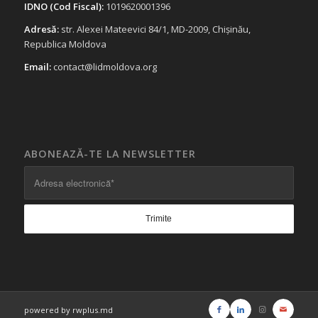
IDNO (Cod Fiscal):
1019620001396
Adresă:
str. Alexei Mateevici 84/1, MD-2009, Chișinău,
Republica Moldova
Email:
contact@lidmoldova.org
ABONEAZĂ-TE LA NEWSLETTER
powered by rwplus.md