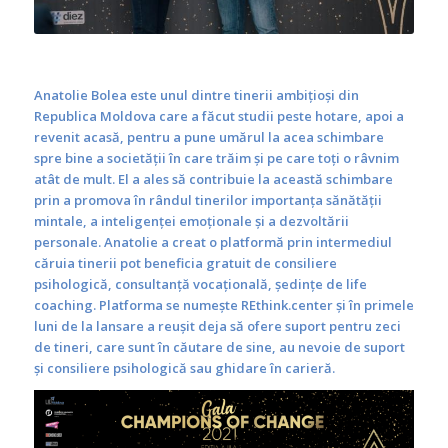
Anatolie Bolea este unul dintre tinerii ambițioși din
Republica Moldova care a făcut studii peste hotare, apoi a
revenit acasă, pentru a pune umărul la acea schimbare
spre bine a societății în care trăim și pe care toți o râvnim
atât de mult. El a ales să contribuie la această schimbare
prin a promova în rândul tinerilor importanța sănătății
mintale, a inteligenței emoționale și a dezvoltării
personale. Anatolie a creat o platformă prin intermediul
căruia tinerii pot beneficia gratuit de consiliere
psihologică, consultanță vocațională, ședințe de life
coaching. Platforma se numește REthink.center și în primele
luni de la lansare a reușit deja să ofere suport pentru zeci
de tineri, care sunt în căutare de sine, au nevoie de suport
și consiliere psihologică sau ghidare în carieră.