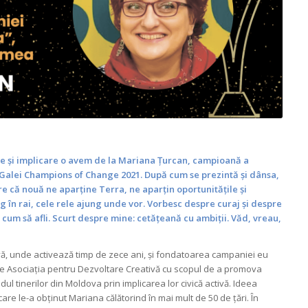
re și implicare o avem de la Mariana Țurcan, campioană a
 Galei Champions of Change 2021. După cum se prezintă și dânsa,
re că nouă ne aparține Terra, ne aparțin oportunitățile și
ng în rai, cele rele ajung unde vor. Vorbesc despre curaj și despre
i cum să afli. Scurt despre mine: cetățeană cu ambiții. Văd, vreau,
vă, unde activează timp de zece ani, și fondatoarea campaniei
eu
e Asociația pentru Dezvoltare Creativă cu scopul de a promova
ul tinerilor din Moldova prin implicarea lor civică activă.
Ideea
re le-a obținut Mariana călătorind în mai mult de 50 de țări. În