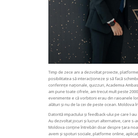
Timp de zece ani a dezvoltat proiecte, platforme
posibilitatea să interacționeze și să facă schimbu
conferințe naționale, quizzuri, Academia Ambas
am pune toate cifrele, am trecut mult peste 2000
evenimente e că vorbitorii erau din raioanele lor
alături și nu de la cei de peste ocean. Moldova î
Datorită impactului și feedback-ului pe care l-a
Au dezvoltat jocuri și lucruri alternative, care s
Moldova
conține întrebări doar despre țara noas
avem și spoturi sociale, platforme online, aplicaț