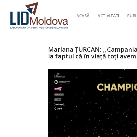
ACASĂ
ACTIVITĂȚI
PUBL
„
Mariana ȚURCAN:
Campania 
la faptul că în viață toți avem