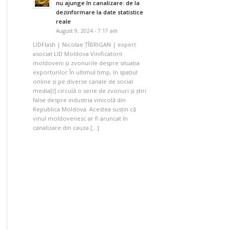
nu ajunge în canalizare: de la
dezinformare la date statistice
reale
August 9, 2024 - 7:17 am
LIDFlash | Nicolae ȚÎBRIGAN | expert
asociat LID Moldova Vinificatorii
moldoveni și zvonurile despre situația
exporturilor În ultimul timp, în spațiul
online și pe diverse canale de social
media[i] circulă o serie de zvonuri și știri
false despre industria vinicolă din
Republica Moldova. Acestea susțin că
vinul moldovenesc ar fi aruncat în
canalizare din cauza […]