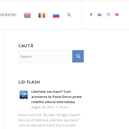
OCRAȚIEI
CAUTĂ
LID FLASH
Libertate sau haos? Cum
arestarea lui Pavel Durov poate
redefini viitorul internetului
August 28, 2024 - 5:18 pm
Articol scris de: Nicolae Tibrigan, Expert
Asociat LID Molova Libertate sau haos?
Cum arestarea lui Pavel Durov poate