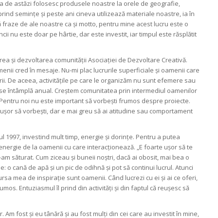
a de astăzi folosesc produsele noastre la orele de geografie,
 prind semințe și peste ani cineva utilizează materiale noastre, ia în
 fraze de ale noastre ca și motto, pentru mine acest lucru este o
i nu este doar pe hârtie, dar este investit, iar timpul este răsplătit
rea și dezvoltarea comunității Asociației de Dezvoltare Creativă.
enii cred în mesaje. Nu-mi plac lucrurile superficiale și oamenii care
rii. De aceea, activitățile pe care le organizăm nu sunt efemere sau
se întâmplă anual. Creștem comunitatea prin intermediul oamenilor
. Pentru noi nu este important să vorbești frumos despre proiecte.
ușor să vorbești, dar e mai greu să ai atitudine sau comportament
l 1997, investind mult timp, energie și dorințe. Pentru a putea
energie de la oamenii cu care interacționează. „E foarte ușor să te
ă m-am săturat. Cum ziceau și buneii noștri, dacă ai obosit, mai bea o
: o cană de apă și un pic de odihnă și pot să continui lucrul. Atunci
sa mea de inspirație sunt oamenii. Când lucrezi cu ei și ai ce oferi,
rumos. Entuziasmul îl prind din activități și din faptul că reușesc să
r. Am fost și eu tânără și au fost mulți din cei care au investit în mine,