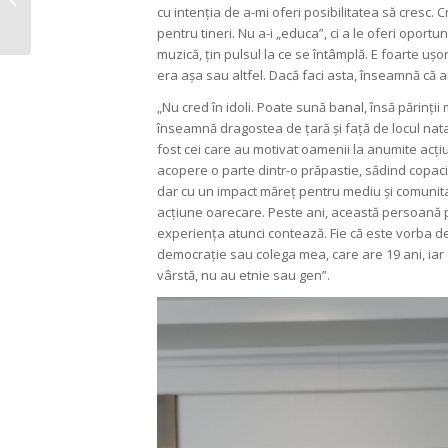
cu intenția de a-mi oferi posibilitatea să cresc. C
un oraș pentru
pentru tineri. Nu a-i „educa”, ci a le oferi oportuni
oameni”
muzică, țin pulsul la ce se întâmplă. E foarte ușo
era așa sau altfel. Dacă faci asta, înseamnă că ai
„Nu cred în idoli. Poate sună banal, însă părinții
înseamnă dragostea de țară și față de locul natal.
fost cei care au motivat oamenii la anumite acți
acopere o parte dintr-o prăpastie, sădind copaci
dar cu un impact măreț pentru mediu și comunita
acțiune oarecare. Peste ani, această persoană p
experiența atunci contează. Fie că este vorba desp
democrație sau colega mea, care are 19 ani, iar
vârstă, nu au etnie sau gen”.