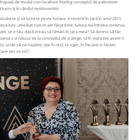
s frapată de modul cum localnicii înțeleg conceptul de patriotism.
 lucru și în rândul moldovenilor.
studieze și să lucreze peste hotare. A revenit în țară în anul 2011,
eva luni. „Imediat cum m-am făcut bine, lumea mă întreba continuu
eam: ce e rău, dacă vreau să rămân în țara mea? Să doresc să fac
nia s-a născut de la conceptul de a alege, că în viață toți avem o
i, unde să ne naștem, dar în rest, la sigur, în fiecare zi facem
care știu ce vor”.