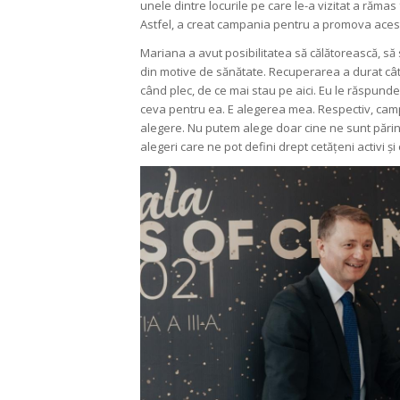
unele dintre locurile pe care le-a vizitat a răma
Astfel, a creat campania pentru a promova acest
Mariana a avut posibilitatea să călătorească, să 
din motive de sănătate. Recuperarea a durat cât
când plec, de ce mai stau pe aici. Eu le răspund
ceva pentru ea. E alegerea mea. Respectiv, campa
alegere. Nu putem alege doar cine ne sunt părinți
alegeri care ne pot defini drept cetățeni activi și 