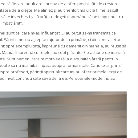
red că fiecare adult are sarcina de a oferi posibilități de creștere
tatea de a crește. Mă aliniez și eu tinerilor: mă uit la filme, ascult
r să te învechești și să arăți cu degetul spunând că pe timpul nostru
 îmbătrânit”.
 mei sunt cei care m-au influențat. Ei au putut să-mi transmită ce
 Părinții mei nu așteptau ajutor de la primărie, ci din contra, ei au
uni: spre exemplu tata, împreună cu oamenii din mahala, au reușit să
. Mama, împreună cu fetele, au copt plăcinte. E o acțiune de mahală,
te. Sunt oameni care te motivează la o anumită vârstă pentru o
oate să nu mai aibă impact asupra formării tale. Când te-a „prins”
re profesori, părinții spirituali care mi-au oferit primele lecții de
 eu învăț continuu câte ceva de la ea. Persoanele-model nu au