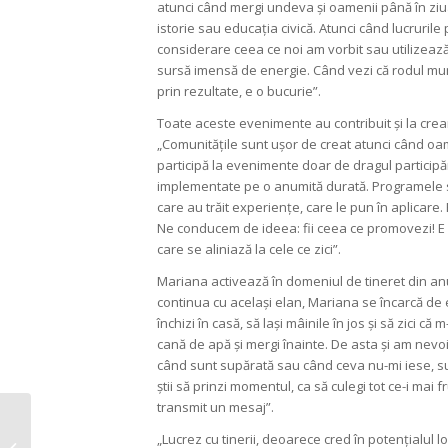
atunci când mergi undeva și oamenii până în ziu
istorie sau educația civică. Atunci când lucrurile
considerare ceea ce noi am vorbit sau utilizează
sursă imensă de energie. Când vezi că rodul munci
prin rezultate, e o bucurie”.
Toate aceste evenimente au contribuit și la crea
„Comunitățile sunt ușor de creat atunci când oam
participă la evenimente doar de dragul participă
implementate pe o anumită durată. Programele 
care au trăit experiențe, care le pun în aplicare
Ne conducem de ideea: fii ceea ce promovezi! E 
care se aliniază la cele ce zici”.
Mariana activează în domeniul de tineret din anu
continua cu același elan, Mariana se încarcă de 
închizi în casă, să lași mâinile în jos și să zici c
cană de apă și mergi înainte. De asta și am nevoie
când sunt supărată sau când ceva nu-mi iese, sur
știi să prinzi momentul, ca să culegi tot ce-i mai f
transmit un mesaj”.
Anetta Dabija: „Îmi
„Lucrez cu tinerii, deoarece cred în potențialul lo
doresc să locuiesc într-