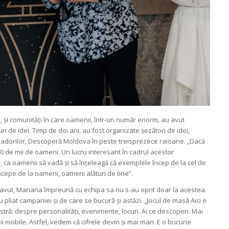
, și comunități în care oamenii, într-un număr enorm, au avut
ri de idei. Timp de doi ani, au fost organizate șezători de idei,
adorilor, Descoperă Moldova în peste treisprezece raioane. „Dacă
0 de mii de oameni. Un lucru interesant în cadrul acestor
, ca oamenii să vadă și să înțeleagă că exemplele încep de la cel de
ncepe de la oameni, oameni alături de tine”.
u avut, Mariana împreună cu echipa sa nu s-au oprit doar la acestea.
-au pliat campaniei și de care se bucură și astăzi. „Jocul de masă
Aici e
tră: despre personalități, evenimente, locuri. Ai ce descoperi. Mai
ii mobile. Astfel, vedem că cifrele devin și mai mari. E o bucurie