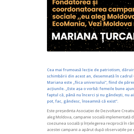
Cea mai frumoasă lecție de patriotism, dărui
schimbării din acest an, desemnată în cadrul
Mariana este „fiica universului”, fiind de păre
acțiunile. „Este așa o vorbă: femeile bune aju
faptul că, până nu încerci și nu gândești, nu a
pot, fac, gândesc, înseamnă că exist”.
Este președinta Asociației de Dezvoltare Creati
aleg Moldova,
campanie socială implementată d
coeziunea socială și înțelegerea reciprocă în rând
acestei campanii a apărut după observațiile pe ca