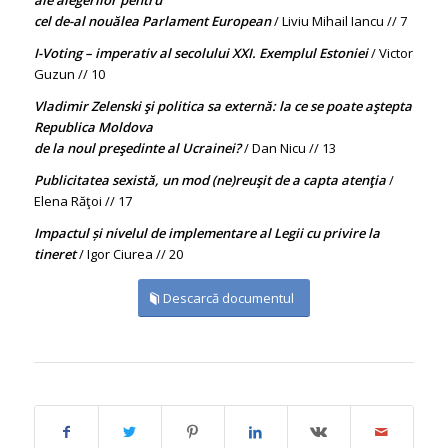
ale alegerilor pentru
cel de-al nouălea Parlament European
/ Liviu Mihail Iancu // 7
I-Voting – imperativ al secolului XXI. Exemplul Estoniei
/ Victor
Guzun // 10
Vladimir Zelenski şi politica sa externă: la ce se poate aştepta
Republica Moldova
de la noul preşedinte al Ucrainei?
/ Dan Nicu // 13
Publicitatea sexistă, un mod (ne)reuşit de a capta atenţia
/
Elena Răţoi // 17
Impactul și nivelul de implementare al Legii cu privire la
tineret
/ Igor Ciurea // 20
Descarcă documentul