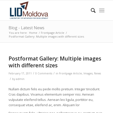
Blog - Latest News
You are here:
Home
/
Frontpage Article
/
Postformat Gallery: Multiple images with different sizes
Postformat Gallery: Multiple images
with different sizes
/
/
February 17, 2011
0 Comments
in
Frontpage Article
,
Images
,
News
/
by
admin
Nullam dictum felis eu pede mollis pretium. Integer tincidunt.
Cras dapibus. Vivamus elementum semper nisi. Aenean
vulputate eleifend tellus. Aenean leo ligula, porttitor eu,
consequat vitae, eleifend ac, enim. Aliquam lor