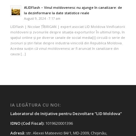
#LIDFlash – Vinul moldovenesc nu ajunge în canalizare: de
la dezinformare la date statistice reale
August 9, 2024 - 7:17 am
LIDFlash | Nicolae ȚÎBRIGAN | expert asociat LID Moldova Vinificatorii
moldoveni și zvonurile despre situația exporturilor În ultimul timp, în
spațiul online și pe diverse canale de social media[i] circulă o serie de
zvonuri și știri false despre industria vinicolă din Republica Moldova.
Acestea susțin că vinul moldovenesc ar fi aruncat în canalizare din
cauza […]
IA LEGĂTURA CU NOI:
Laboratorul de Iniţiative pentru Dezvoltare “LID Moldova”
IDNO (Cod Fiscal):
1019620001396
Adresă:
str. Alexei Mateevici 84/1, MD-2009, Chișinău,