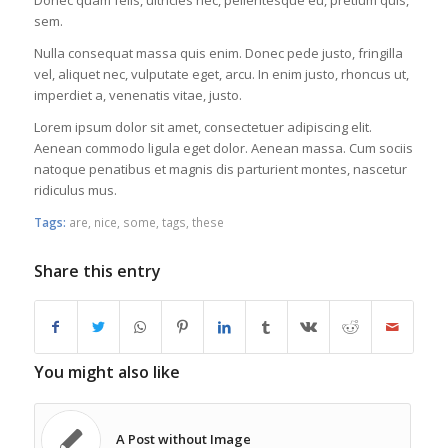
Donec quam felis, ultricies nec, pellentesque eu, pretium quis,
sem.
Nulla consequat massa quis enim. Donec pede justo, fringilla
vel, aliquet nec, vulputate eget, arcu. In enim justo, rhoncus ut,
imperdiet a, venenatis vitae, justo.
Lorem ipsum dolor sit amet, consectetuer adipiscing elit.
Aenean commodo ligula eget dolor. Aenean massa. Cum sociis
natoque penatibus et magnis dis parturient montes, nascetur
ridiculus mus.
Tags:
are
,
nice
,
some
,
tags
,
these
Share this entry
You might also like
A Post without Image