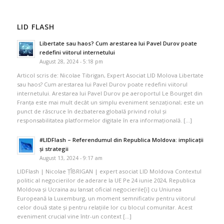
LID FLASH
Libertate sau haos? Cum arestarea lui Pavel Durov poate
redefini viitorul internetului
August 28, 2024 - 5:18 pm
Articol scris de: Nicolae Tibrigan, Expert Asociat LID Molova Libertate
sau haos? Cum arestarea lui Pavel Durov poate redefini viitorul
internetului. Arestarea lui Pavel Durov pe aeroportul Le Bourget din
Franța este mai mult decât un simplu eveniment senzațional; este un
punct de răscruce în dezbaterea globală privind rolul și
responsabilitatea platformelor digitale în era informațională. […]
#LIDFlash – Referendumul din Republica Moldova: implicații
și strategii
August 13, 2024 - 9:17 am
LIDFlash | Nicolae ȚÎBRIGAN | expert asociat LID Moldova Contextul
politic al negocierilor de aderare la UE Pe 24 iunie 2024, Republica
Moldova și Ucraina au lansat oficial negocierile[i] cu Uniunea
Europeană la Luxemburg, un moment semnificativ pentru viitorul
celor două state și pentru relațiile lor cu blocul comunitar. Acest
eveniment crucial vine într-un context […]