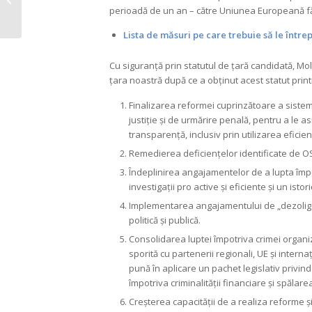
puternică pune un
perioadă de un an – către Uniunea Europeană f
umăr ferm la
Lista de măsuri pe care trebuie să le între
schimbarea...
Cu siguranță prin statutul de țară candidată, Mol
țara noastră după ce a obținut acest statut print
Finalizarea reformei cuprinzătoare a sistemulu
justiție și de urmărire penală, pentru a le a
transparență, inclusiv prin utilizarea eficie
Remedierea deficiențelor identificate de O
Îndeplinirea angajamentelor de a lupta împot
investigații pro active și eficiente și un isto
Implementarea angajamentului de „dezoligar
politică și publică.
Consolidarea luptei împotriva crimei organi
sporită cu partenerii regionali, UE și intern
pună în aplicare un pachet legislativ privin
împotriva criminalității financiare și spălare
Creșterea capacității de a realiza reforme și 