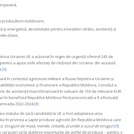
uropeană,
u producătorii moldoveni,
 energetică, atractivitate pentru investitori străini, asistență și
iile-cheie,
triva Ucrainei UE a acționat în regim de urgență oferind 243 de
tru a ajuta civilii afectați de războiul din Ucraina. din această
a.
[6]
 în contextul agresiunii militare a Rusiei împotriva Ucrainei și
abilității economice și financiare a Republicii Moldova, Consiliul a
iune de asistență macrofinanciară în valoare de 150 de milioane EUR.
 în beneficiul Republicii Moldova fiind preconizată a fi efectuată
perioada 2022-2024.
[8]
ea statului de țară candidată la UE a fost adoptarea unui
ui în privința a șapte produse agricole din Republica Moldova care
iul, strugurii de masă, merele, cireșele, prunele și sucul de struguri
.
[9]
el puțin să își dubleze exporturile de astfel de produse – pentru o