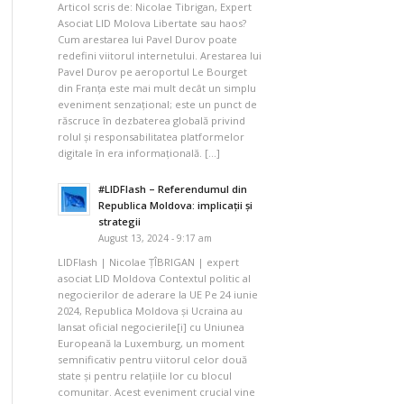
Articol scris de: Nicolae Tibrigan, Expert
Asociat LID Molova Libertate sau haos?
Cum arestarea lui Pavel Durov poate
redefini viitorul internetului. Arestarea lui
Pavel Durov pe aeroportul Le Bourget
din Franța este mai mult decât un simplu
eveniment senzațional; este un punct de
răscruce în dezbaterea globală privind
rolul și responsabilitatea platformelor
digitale în era informațională. […]
#LIDFlash – Referendumul din
Republica Moldova: implicații și
strategii
August 13, 2024 - 9:17 am
LIDFlash | Nicolae ȚÎBRIGAN | expert
asociat LID Moldova Contextul politic al
negocierilor de aderare la UE Pe 24 iunie
2024, Republica Moldova și Ucraina au
lansat oficial negocierile[i] cu Uniunea
Europeană la Luxemburg, un moment
semnificativ pentru viitorul celor două
state și pentru relațiile lor cu blocul
comunitar. Acest eveniment crucial vine