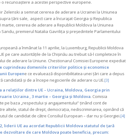
e o recunoaștere a acestei perspective europene.
mir Zelenski a semnat cererea de aderare a Ucrainei la Uniunea
supra țării sale, aspect care a încurajat Georgia și Republica
 3 martie, cererea de aderare a Republicii Moldova la Uniunea
Sandu, premierul Natalia Gavrilița și președintele Parlamentului
Europeană a înmânat la 11 aprilie, la Luxemburg, Republicii Moldova
UE pe care autoritățile de la Chișinău au trebuit să-l completeze în
sului de aderare la Uniune. Chestionarul Comisiei Europene expediat
e cuprindeau domeniile criteriilor politice și economice
unii
Europen
e ce evaluează disponibilitatea unei țări care a depus
ă candidată și de a începe negocierile de aderare cu UE.
[3]
 a relațiilor dintre UE – Ucraina, Moldova, Georgia prin
ruarie Ucraina , 3 martie – Georgia și Moldova
. Comisia
te pe baza „respectului și angajamentului” ținând cont de
ntre altele, statul de drept, democrația, nediscriminarea, opinând că
atutul de candidat de către Consiliul European – dar nu și Georgiei.
[4]
22, liderii UE au acordat Republicii Moldova statutul de țară
de dezvoltare de care Moldova poate beneficia, precum: