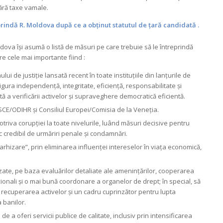
ără taxe vamale.
prindă R. Moldova după ce a obținut statutul de țară candidată .
dova își asumă o listă de măsuri pe care trebuie să le întreprindă
re cele mai importante fiind :
i de justiție lansată recent în toate instituțiile din lanțurile de
sigura independență, integritate, eficiență, responsabilitate și
ntă a verificării activelor și supraveghere democratică eficientă.
SCE/ODIHR și Consiliul Europei/Comisia de la Veneția.
riva corupției la toate nivelurile, luând măsuri decisive pentru
ric credibil de urmăriri penale și condamnări.
hizare”, prin eliminarea influenței intereselor în viața economică,
zate, pe baza evaluărilor detaliate ale amenințărilor, cooperarea
aționali și o mai bună coordonare a organelor de drept; în special, să
d recuperarea activelor și un cadru cuprinzător pentru lupta
a banilor.
de a oferi servicii publice de calitate, inclusiv prin intensificarea