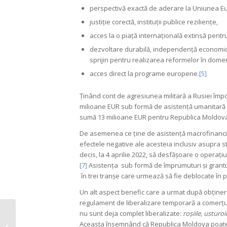
perspectivă exactă de aderare la Uniunea E
justiție corectă, instituții publice reziliențe,
acces la o piață internațională extinsă pentr
dezvoltare durabilă, independență economică și
sprijin pentru realizarea reformelor în domen
acces direct la programe europene.
[5]
Ținând cont de agresiunea militară a Rusiei împo
milioane EUR sub formă de asistență umanitară pen
sumă 13 milioane EUR pentru Republica Moldov
De asemenea ce ține de asistență macrofinanciară
efectele negative ale acesteia inclusiv asupra st
decis, la 4 aprilie 2022, să desfășoare o operaț
[7]
Asistența sub formă de împrumuturi și granturi
în trei tranșe care urmează să fie deblocate în 
Un alt aspect benefic care a urmat după obținer
regulament de liberalizare temporară a comerțul
Liuba Șevciuc: „O presă
nu sunt deja complet liberalizate:
roșiile, usturo
independentă
Aceasta însemnând că Republica Moldova poate c