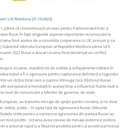
ert LID Moldova [31.10.2022]
21, părea că consemnează un eșec pentru Parteneriatul Estic și
rației Ruse. În fapt singurele aspecte importante recunoscute la
raina fiind acelea de a consolida cooperarea cu UE, precum şi sa
]
Subiectul viitorului European al Republicii Moldova părea să fi
ebruarie 2022 Rusia a atacat Ucraina fiind declanșat un conflict
n.
asupra Ucrainei, masând mii de soldați și echipamente militare în
edea inițial a fi o agresiune pentru capturarea definitivă a regiunilor
într-un război total care a cuprins întreaga țară. Războiul Rusiei
ate europeană și mondială în același timp a influențat foarte mult și
 la nivel de comunicare a liderilor de guverne, de state.
lui European, au transmis mesaje de sprijin pentru Ucraina, și nu doar
r, militar, politic – în lupta față de agresiunea Rusiei. Măsurile
Statele Unite pentru a sancționa agresiunea din partea Rusiei au
-un mod pozitiv. Ucraina avea nevoie de mesaje puternice politice
ei a acționat rapid și a făcut tot posibilul pentru a accelera procesul