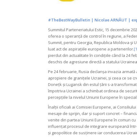
#TheBestWayBulletin
| Nicolae ARNĂUT | exp
Summitul Parteneriatului Estic, 15 decembrie 20
oferea o speranță de control în regiune, a Fede
Summit, pentru Georgia, Republica Moldova şi Uc
luat act de aspirațiile europene a partenerilor.
[1
pierdut din actualitate în condițiile când la 24 f
deschis de agresiune directă a statului Ucrainea
Pe 24 februarie, Rusia declanșa invazia armată 
apropiere de granițele Ucrainei, și ceea ce se cr
Donețk și Lugansk din estul țării s-a transformat 
împotriva Ucrainei a schimbat ordinea de securit
percepțiile la nivelul Uniunii Europene în special
Înalții oficiali ai Comisiei Europene, ai Consiliu
mesaje de sprijin, dar și suport concret – financia
venite din partea Uniunii Europene în comun cu 
influențat procesul de integrare europeană într
și geopolitice de susținere iar conducerea Ucrain