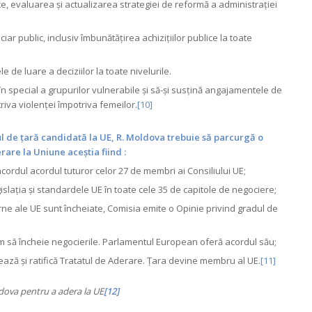
e, evaluarea și actualizarea strategiei de reformă a administrației
r public, inclusiv îmbunătățirea achizițiilor publice la toate
le de luare a deciziilor la toate nivelurile.
în special a grupurilor vulnerabile și să-și susțină angajamentele de
riva violenței împotriva femeilor.
[10]
ul de țară candidată la UE, R. Moldova trebuie să parcurgă o
rare la Uniune aceștia fiind :
ordul acordul tuturor celor 27 de membri ai Consiliului UE;
islația și standardele UE în toate cele 35 de capitole de negociere;
rne ale UE sunt încheiate, Comisia emite o Opinie privind gradul de
m să încheie negocierile. Parlamentul European oferă acordul său;
ză și ratifică Tratatul de Aderare. Țara devine membru al UE.
[11]
ldova pentru a adera la UE
[12]