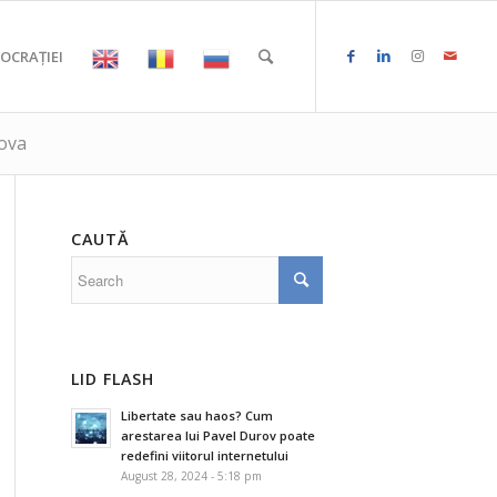
OCRAȚIEI
dova
CAUTĂ
LID FLASH
Libertate sau haos? Cum
arestarea lui Pavel Durov poate
redefini viitorul internetului
August 28, 2024 - 5:18 pm