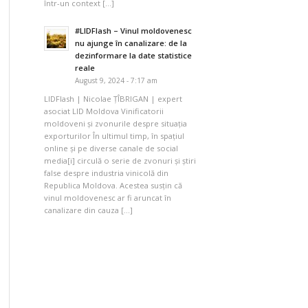
într-un context […]
#LIDFlash – Vinul moldovenesc
nu ajunge în canalizare: de la
dezinformare la date statistice
reale
August 9, 2024 - 7:17 am
LIDFlash | Nicolae ȚÎBRIGAN | expert
asociat LID Moldova Vinificatorii
moldoveni și zvonurile despre situația
exporturilor În ultimul timp, în spațiul
online și pe diverse canale de social
media[i] circulă o serie de zvonuri și știri
false despre industria vinicolă din
Republica Moldova. Acestea susțin că
vinul moldovenesc ar fi aruncat în
canalizare din cauza […]