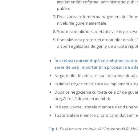
implementării reformei administrației public
publice.
Finalizarea reformei managementului financia
nivelurile guvernamentale.
Sporirea implicării societății civile în procese
Consolidarea protecției drepturilor omului, 
a spori egalitatea de gen și de a lupta împot
În același context după ce a obținut statut
serie de pași importanți în procesul de ade
Negocierile de aderare sunt deschise după ac
În timpul negocierilor, țara va implementa leg
După ce negocierile cu toate cele 27 de guve
pregătire să devenim membri;
În baza Opiniei, statele membre decid unani
Toate statele membre și țara candidat semnea
Fig.1:
Pașii pe care trebuie să-i întreprindă R. Mo