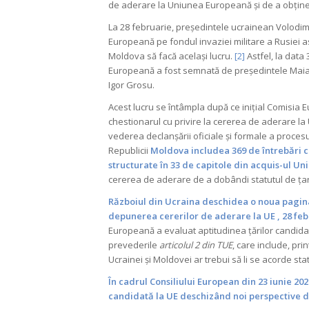
de aderare la Uniunea Europeană și de a obțin
La 28 februarie, președintele ucrainean Volodi
Europeană pe fondul invaziei militare a Rusiei a
Moldova să facă același lucru.
[2]
Astfel, la data
Europeană a fost semnată de președintele Maia 
Igor Grosu.
Acest lucru se întâmpla după ce inițial Comisia 
chestionarul cu privire la cererea de aderare la 
vederea declanșării oficiale și formale a proce
Republicii
Moldova includea 369 de întrebări c
structurate în 33 de capitole din acquis-ul Uni
cererea de aderare de a dobândi statutul de țar
Războiul din Ucraina deschidea o noua pagina
depunerea cererilor de aderare la UE , 28 feb
Europeană a evaluat aptitudinea țărilor candida
prevederile
articolul 2 din TUE
, care include, pri
Ucrainei și Moldovei ar trebui să li se acorde st
În cadrul Consiliului European din 23 iunie 20
candidată la UE deschizând noi perspective 