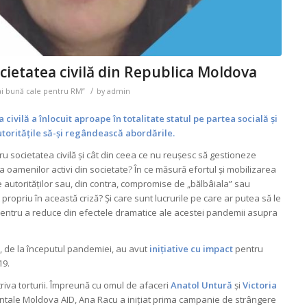
cietatea civilă din Republica Moldova
/
ai bună cale pentru RM”
by
admin
 civilă a înlocuit aproape în totalitate statul pe partea socială și
utoritățile să-și regândească abordările.
u societatea civilă și cât din ceea ce nu reușesc să gestioneze
i a oamenilor activi din societate? În ce măsură efortul și mobilizarea
e autorităților sau, din contra, compromise de „bălbâiala” sau
priu în această criză? Și care sunt lucrurile pe care ar putea să le
re pentru a reduce din efectele dramatice ale acestei pandemii asupra
re, de la începutul pandemiei, au avut
inițiative cu impact
pentru
19.
va torturii. Împreună cu omul de afaceri
Anatol Untură
și
Victoria
ntale Moldova AID, Ana Racu a inițiat prima campanie de strângere