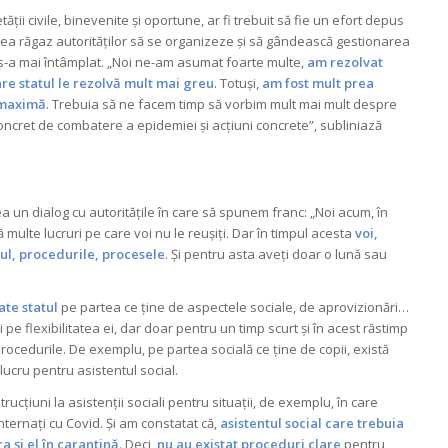
ății civile, binevenite și oportune, ar fi trebuit să fie un efort depus
 dea răgaz autorităților să se organizeze și să gândească gestionarea
nu s-a mai întâmplat. „Noi ne-am asumat foarte multe,
am rezolvat
re statul le rezolvă mult mai greu
. Totuși,
am fost mult prea
e maximă
. Trebuia să ne facem timp să vorbim mult mai mult despre
ncret de combatere a epidemiei și acțiuni concrete”, subliniază
 un dialog cu autoritățile în care să spunem franc: „Noi acum, în
ulte lucruri pe care voi nu le reușiți. Dar în timpul acesta
voi,
tul, procedurile, procesele
. Și pentru asta aveți doar o lună sau
ate statul
pe partea ce ține de aspectele sociale, de aprovizionări…
i pe flexibilitatea ei, dar doar pentru un timp scurt și în acest răstimp
rocedurile. De exemplu, pe partea socială ce ține de copii, există
ucru pentru asistentul social.
trucțiuni la asistenții sociali pentru situații, de exemplu, în care
nternați cu Covid. Și am constatat că,
asistentul social care trebuia
a și el în carantină
. Deci,
nu au existat proceduri clare
pentru