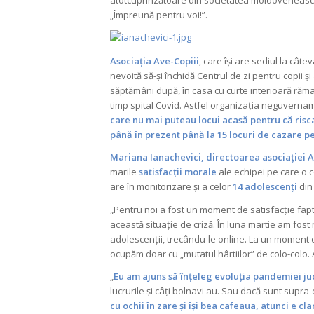
atotcuprinzătoare din societatea moldovenească”
„Împreună pentru voi!”.
Asociația Ave-Copiii
, care își are sediul la cât
nevoită să-și închidă Centrul de zi pentru copii
săptămâni după, în casa cu curte interioară răma
timp spital Covid. Astfel organizația neguverna
care nu mai puteau locui acasă pentru că riscau
până în prezent până la 15 locuri de cazare pe
Mariana Ianachevici
, directoarea asociației 
marile
satisfacții morale
ale echipei pe care o 
are în monitorizare și a celor
14 adolescenți
din 
„Pentru noi a fost un moment de satisfacție fapt
această situație de criză. În luna martie am fost 
adolescenții, trecându-le online. La un moment d
ocupăm doar cu „mutatul hârtiilor” de colo-colo. 
„
Eu am ajuns să înțeleg evoluția pandemiei j
lucrurile și câți bolnavi au. Sau dacă sunt supr
cu ochii în zare și își bea cafeaua, atunci e c