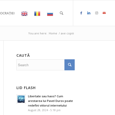
OCRAȚIEI
You are here:
Home
/
ave copiii
CAUTĂ
LID FLASH
Libertate sau haos? Cum
arestarea lui Pavel Durov poate
redefini viitorul internetului
August 28, 2024 - 5:18 pm