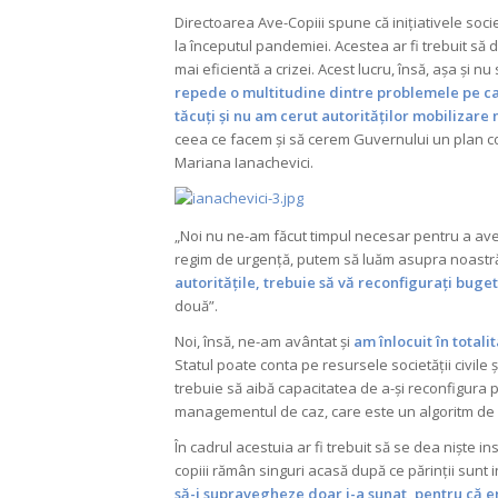
Directoarea Ave-Copiii spune că inițiativele societ
la începutul pandemiei. Acestea ar fi trebuit să
mai eficientă a crizei. Acest lucru, însă, așa și 
repede o multitudine dintre problemele pe ca
tăcuți și nu am cerut autorităților mobilizar
ceea ce facem și să cerem Guvernului un plan co
Mariana Ianachevici.
„Noi nu ne-am făcut timpul necesar pentru a avea
regim de urgență, putem să luăm asupra noastră m
autoritățile, trebuie să vă reconfigurați buge
două”.
Noi, însă, ne-am avântat și
am înlocuit în totalit
Statul poate conta pe resursele societății civile ș
trebuie să aibă capacitatea de a-și reconfigura p
managementul de caz, care este un algoritm de l
În cadrul acestuia ar fi trebuit să se dea niște ins
copiii rămân singuri acasă după ce părinții sunt i
să-i supravegheze doar i-a sunat, pentru că er