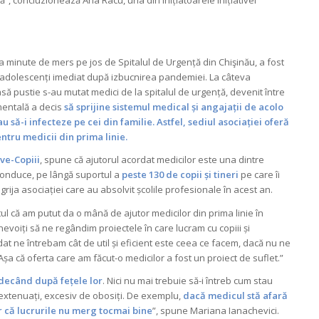
, concluzionează Ana Racu, una din inițiatoarele inițiativei
eva minute de mers pe jos de Spitalul de Urgență din Chişinău, a fost
 și adolescenți imediat după izbucnirea pandemiei. La câteva
să pustie s-au mutat medici de la spitalul de urgență, devenit între
mentală a decis
să sprijine sistemul medical și angajații de acolo
 să-i infecteze pe cei din familie. Astfel, sediul asociației oferă
ntru medicii din prima linie.
Ave-Copiii
, spune că ajutorul acordat medicilor este una dintre
conduce, pe lângă suportul a
peste 130 de copii și tineri
pe care îi
grija asociației care au absolvit școlile profesionale în acest an.
ul că am putut da o mână de ajutor medicilor din prima linie în
nevoiți să ne regândim proiectele în care lucram cu copiii și
at ne întrebam cât de util și eficient este ceea ce facem, dacă nu ne
Așa că oferta care am făcut-o medicilor a fost un proiect de suflet.”
udecând după fețele lor
. Nici nu mai trebuie să-i întreb cum stau
a-extenuați, excesiv de obosiți. De exemplu,
dacă medicul stă afară
lar că lucrurile nu merg tocmai bine
”, spune Mariana Ianachevici.