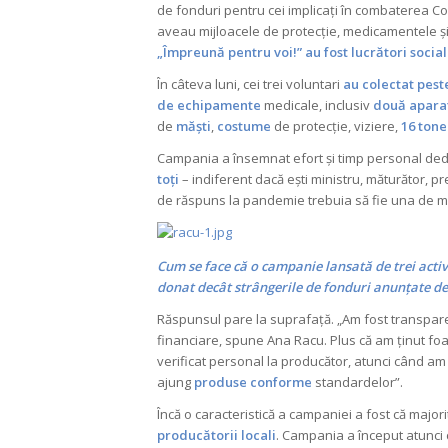
de fonduri pentru cei implicați în combaterea Cov
aveau mijloacele de protecție, medicamentele 
„Împreună pentru voi!” au fost lucrători social
În câteva luni, cei trei voluntari
au colectat peste
de echipamente
medicale, inclusiv
două aparat
de
măști
,
costume
de protecție, viziere,
16 tone
Campania a însemnat efort și timp personal dedi
toți
– indiferent dacă ești ministru, măturător, pr
de răspuns la pandemie trebuia să fie una de m
Cum se face că o campanie lansată de trei activi
donat decât strângerile de fonduri anunțate de
Răspunsul pare la suprafață. „Am fost transparenț
financiare, spune Ana Racu. Plus că am ținut foa
verificat personal la producător, atunci când am fă
ajung
produse conforme
standardelor”.
Încă o caracteristică a campaniei a fost că majo
producătorii locali
. Campania a început atunci