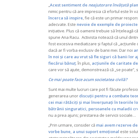
„
Acest sentiment de
neajutorare învățată
plan
nimic pentru că are impresia că efortul este în 
încerca să inspire
, fie că este un primar respo
adecvate. Este
nevoie de exemple de proiecte
inițiative. Plus că oamenii trebuie să înțeleagă c
spune Ana Racu. Activista notează că unul dintre
fost excesiva mediatizare și faptul că „acțiunile d
dacă ar fi vorba exclusiv de banii mei. Dar noi
am
în noi și care au vrut să fie siguri că banii lor 
fiecărui bănuț
. În plus,
acțiunile de caritate de
care vor să ajute, demonstrează că „se poate”, 
Ce mai poate face acum societatea civilă?
Sunt mai multe lucruri care pot fi făcute profesio
generarea unor
discuții pentru a combate teori
cei mai rătăciți și mai înverșunați în teoriile 
bătrânii singuratici, persoanele cu maladii c
nu a prea ajuns; prestarea de servicii sociale…
„Prin urmare, consider că
mai avem rezerve de 
vorbe bune, a unui suport emoțional
este solu