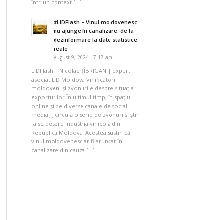
într-un context […]
#LIDFlash – Vinul moldovenesc
nu ajunge în canalizare: de la
dezinformare la date statistice
reale
August 9, 2024 - 7:17 am
LIDFlash | Nicolae ȚÎBRIGAN | expert
asociat LID Moldova Vinificatorii
moldoveni și zvonurile despre situația
exporturilor În ultimul timp, în spațiul
online și pe diverse canale de social
media[i] circulă o serie de zvonuri și știri
false despre industria vinicolă din
Republica Moldova. Acestea susțin că
vinul moldovenesc ar fi aruncat în
canalizare din cauza […]