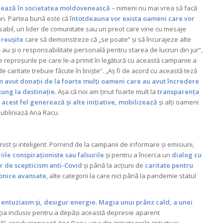
ează în societatea moldovenească
– nimeni nu mai vrea să facă
van. Partea bună este că
întotdeauna vor exista oameni care vor
nsabil, un lider de comunitate sau un preot care vine cu mesaje
 reușite
care să demonstreze că „se poate” și să încurajeze alte
ă au și o responsabilitate personală pentru starea de lucruri din jur”,
 reproșurile pe care le-a primit în legătură cu această campanie a
e caritate trebuie făcute în liniște”. „Aș fi de acord cu această teză
 avut donații de la foarte mulți oameni care au avut încredere
ajung la destinație
. Așa că noi am ținut foarte mult la
transparența
 acest fel generează și alte inițiative, mobilizează
și alți oameni
subliniază Ana Racu.
nist și inteligent. Pornind de la campanii de informare și emisiuni,
ile conspiraționiste sau falsurile
și pentru a încerca un
dialog cu
lor de scepticism anti-Covid
și până la acțiuni de
caritate pentru
ronice avansate
, alte categorii la care nici până la pandemie statul
entuziasm și, desigur energie
.
Magia unui prânz cald, a unei
ția inclusiv pentru a depăși această depresie aparent