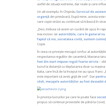
astfel de situații extreme, dar reale și care inf
Un alt exemplu: în Chişinău
Serviciul de asisten
urgență
din primăvară. După mine, acesta este un s
care copiii străzii au continuat să trăiască în s
„Deci, trebuia să avem un cuvânt de spus în rapor
mai incisivi. Iar
autoritățile, care în general nu
faptul că noi, societatea civilă, suntem cuminți
Copiii.
În ceea ce privește mesajul confuz al autoritățilo
respectarea regulilor de carantină, Mariana Ian
fost din start impuse reguli foarte stricte
– obl
lucrul la distanță cu deplasarea doar cu mașina 
Italia, care încă de la început ne-au spus franc: 
este important să aveți grijă de voi!”. Dar
pentru 
idoli, mesajele autorităților au fost deosebit 
În privința lucrurilor pe care le poate face
socie
propus să continue proiectele de până la Covid, d