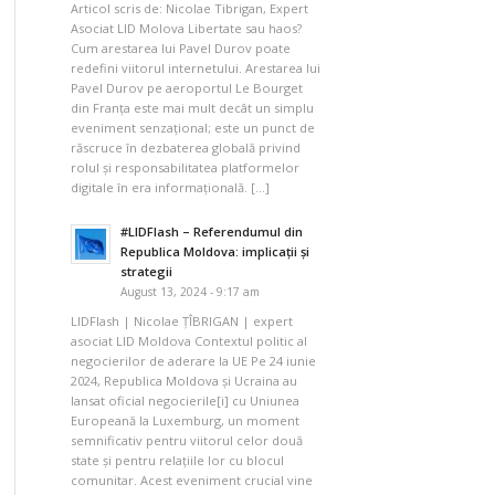
Articol scris de: Nicolae Tibrigan, Expert
Asociat LID Molova Libertate sau haos?
Cum arestarea lui Pavel Durov poate
redefini viitorul internetului. Arestarea lui
Pavel Durov pe aeroportul Le Bourget
din Franța este mai mult decât un simplu
eveniment senzațional; este un punct de
răscruce în dezbaterea globală privind
rolul și responsabilitatea platformelor
digitale în era informațională. […]
#LIDFlash – Referendumul din
Republica Moldova: implicații și
strategii
August 13, 2024 - 9:17 am
LIDFlash | Nicolae ȚÎBRIGAN | expert
asociat LID Moldova Contextul politic al
negocierilor de aderare la UE Pe 24 iunie
2024, Republica Moldova și Ucraina au
lansat oficial negocierile[i] cu Uniunea
Europeană la Luxemburg, un moment
semnificativ pentru viitorul celor două
state și pentru relațiile lor cu blocul
comunitar. Acest eveniment crucial vine