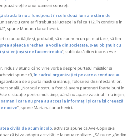
luențează viețile unor oameni concreți.
ță stradală nu a funcționat în cele două luni ale stării de
erviciu care ar fi trebuit să lucreze la fel ca 112, în condițiile în
tradă”, spune Mariana Ianachevici.
t cu autoritățile și, probabil, să o spunem un pic mai tare, să fim
 prea apleacă urechea la vocile din societate, s-au obișnuit cu
 și silențioși și ne facem treaba
”, subliniază directoarea Ave-
r, inclusiv atunci când vine vorba despre purtatul măștilor și
achevici spune că,
în cadrul organizației pe care o conduce au
igativitatea de a purta măști și mănuși, folosirea dezinfectanților,
personală. „Norocul nostru a fost că avem parteneri foarte buni în
„Este o situație pentru mult timp, până nu apare vaccinul – nu ieșim,
oamenii care nu prea au acces la informații și care își creează
de nocive
”, spune Mariana Ianachevici.
tatea civilă de acum încolo
, activista spune că Ave-Copiii și-a
oar că își va adapta activitățile la noua realitate. „Să nu ne gândim