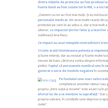
dintre măștile de protecție au fost produse la
foarte bună au fost cusute tot în RM, s-a lucra
„Oameni ca noi au fost mai mulți. Și eu mă bucur
personalul medical
. Am avut multe reacții din 
protecție pe care le-au adus-o, dar și mai mult a 
ulterior,
cu impactul știrilor false și a teoriilo
subliniază Ana Racu.
Ce impact au avut mesajele contradictorii trans
Crizele arată întotdeauna potența și impotenț
și bune intenții, dar au existat și foarte multe luc
nevoie de bani, când era vorba despre informație 
politici.
Faptul că persoanele numărul unu în țar
generat o serie de modele negative
în societa
Pe fundalul unei mari neîncrede
completeze anumite rateuri sau golu
propriu „între viață și moarte” este exact ca în
efortul lui de a se menține la suprafață
.” Dar 
propria salvare, în condițiile unei depresii și apa
civile?