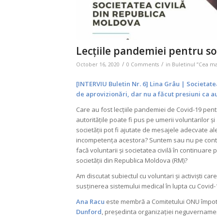
Lecțiile pandemiei pentru so
/
/
October 16, 2020
0 Comments
in
Buletinul ”Cea m
[INTERVIU Buletin Nr. 6]
Lina Grâu
|
Societatea
de aprovizionări, dar nu a făcut presiuni ca a
Care au fost lecțiile pandemiei de Covid-19 pentr
autoritățile poate fi pus pe umerii voluntarilor ș
societății pot fi ajutate de mesajele adecvate al
incompetența acestora? Suntem sau nu pe cont pro
facă voluntarii și societatea civilă în continua
societății din Republica Moldova (RM)?
Am discutat subiectul cu voluntari și activiști ca
susținerea sistemului medical în lupta cu Covid-
Ana Racu
este membră a Comitetului ONU împotri
Dunford
, președinta organizației neguvername