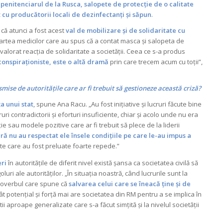
 penitenciarul de la Rusca, salopete de protecție de o calitate
t cu producătorii locali de dezinfectanți și săpun
.
 că atunci a fost acest
val de mobilizare și de solidaritate cu
partea medicilor care au spus că a contat masca și salopeta de
valorat reacția de solidaritate a societății. Ceea ce s-a produs
r conspiraționiste, este o altă dramă
prin care trecem acum cu toții”,
mise de autoritățile care ar fi trebuit să gestioneze această criză?
a unui stat
, spune Ana Racu. „Au fost inițiative și lucruri făcute bine
ruri contradictorii și eforturi insuficiente, chiar și acolo unde nu era
sau modele pozitive care ar fi trebuit să plece de la liderii
ă nu au respectat ele însele condițiile pe care le-au impus a
te care au fost preluate foarte repede.”
ri
în autoritățile de diferit nivel există șansa ca societatea civilă să
ri ale autorităților. „În situația noastră, când lucrurile sunt la
 proverbul care spune că
salvarea celui care se îneacă ține și de
cât potențial și forță mai are societatea din RM pentru a se implica în
tii aproape generalizate care s-a făcut simțită și la nivelul societății