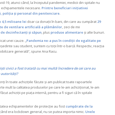
id-19, atunci când, la începutul pandemiei, medicii din spitale nu
și echipamentele necesare.
Printre beneficiari inițiativei
i, poliția și personal din penitenciare
.
 4,5 milioane lei
doar ca donații în bani, din care au cumpărat
29
e de ventilare artificială a plămânilor
, zeci de mii
 de dezinfectanți și săpun
, plus
produse alimentare
și alte bunuri.
cat unei cauze. „
Pandemia ne-a pus în condiții de egalitate pe
eședinte sau student, suntem cu toții într-o barcă. Respectiv, reacția
obilizare generală”, spune Ana Racu.
ști civici a fost tratată cu mai multă încredere de cei care au
 autorități?
i în toate achizițiile făcute și am publicat toate rapoartele
rte mult la calitatea produselor pe care le-am achiziționat, le-am
cut achiziții pe piața internă, pentru a fi siguri că în spitale
ritatea echipamentelor de protecție au fost
cumpărate de la
 când era lockdown general, nu se putea importa nimic.
Unele