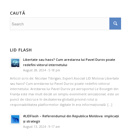
CAUTĂ
LID FLASH
Libertate sau haos? Cum arestarea lui Pavel Durov poate
redefini viitorul internetului
August 28, 2024 - 5:18 pm
Articol scris de: Nicolae Tibrigan, Expert Asociat LID Molova Libertate
sau haos? Cum arestarea lui Pavel Durov poate redefini viitorul
internetului. Arestarea lui Pavel Durov pe aeroportul Le Bourget din
Franța este mai mult decât un simplu eveniment senzațional; este un
punct de răscruce în dezbaterea globală privind rolul și
responsabilitatea platformelor digitale în era informațională. […]
#LIDFlash – Referendumul din Republica Moldova: implicații
și strategii
August 13, 2024 - 9:17 am