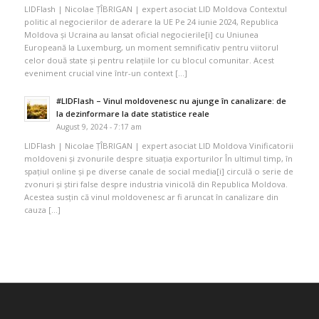
LIDFlash | Nicolae ȚÎBRIGAN | expert asociat LID Moldova Contextul
politic al negocierilor de aderare la UE Pe 24 iunie 2024, Republica
Moldova și Ucraina au lansat oficial negocierile[i] cu Uniunea
Europeană la Luxemburg, un moment semnificativ pentru viitorul
celor două state și pentru relațiile lor cu blocul comunitar. Acest
eveniment crucial vine într-un context […]
#LIDFlash – Vinul moldovenesc nu ajunge în canalizare: de
la dezinformare la date statistice reale
August 9, 2024 - 7:17 am
LIDFlash | Nicolae ȚÎBRIGAN | expert asociat LID Moldova Vinificatorii
moldoveni și zvonurile despre situația exporturilor În ultimul timp, în
spațiul online și pe diverse canale de social media[i] circulă o serie de
zvonuri și știri false despre industria vinicolă din Republica Moldova.
Acestea susțin că vinul moldovenesc ar fi aruncat în canalizare din
cauza […]