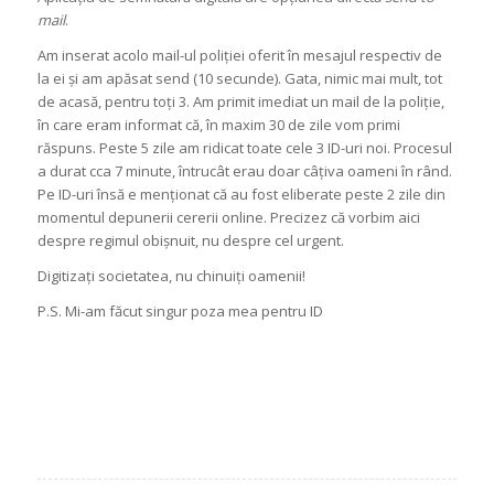
mail
.
Am inserat acolo mail-ul poliției oferit în mesajul respectiv de
la ei și am apăsat send (10 secunde). Gata, nimic mai mult, tot
de acasă, pentru toți 3. Am primit imediat un mail de la poliție,
în care eram informat că, în maxim 30 de zile vom primi
răspuns. Peste 5 zile am ridicat toate cele 3 ID-uri noi. Procesul
a durat cca 7 minute, întrucât erau doar câțiva oameni în rând.
Pe ID-uri însă e menționat că au fost eliberate peste 2 zile din
momentul depunerii cererii online. Precizez că vorbim aici
despre regimul obișnuit, nu despre cel urgent.
Digitizați societatea, nu chinuiți oamenii!
P.S. Mi-am făcut singur poza mea pentru ID