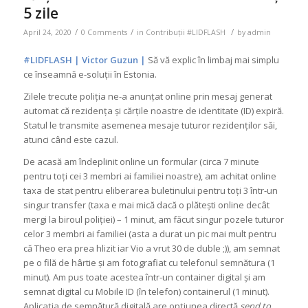
5 zile
/
/
/
April 24, 2020
0 Comments
in
Contribuții #LIDFLASH
by
admin
#LIDFLASH | Victor Guzun |
Să vă explic în limbaj mai simplu
ce înseamnă e-soluții în Estonia.
Zilele trecute poliția ne-a anunțat online prin mesaj generat
automat că rezidența și cărțile noastre de identitate (ID) expiră.
Statul le transmite asemenea mesaje tuturor rezidenților săi,
atunci când este cazul.
De acasă am îndeplinit online un formular (circa 7 minute
pentru toți cei 3 membri ai familiei noastre), am achitat online
taxa de stat pentru eliberarea buletinului pentru toți 3 într-un
singur transfer (taxa e mai mică dacă o plătești online decât
mergi la biroul poliției) – 1 minut, am făcut singur pozele tuturor
celor 3 membri ai familiei (asta a durat un pic mai mult pentru
că Theo era prea hlizit iar Vio a vrut 30 de duble ;)), am semnat
pe o filă de hârtie și am fotografiat cu telefonul semnătura (1
minut). Am pus toate acestea într-un container digital și am
semnat digital cu Mobile ID (în telefon) containerul (1 minut).
Aplicația de semnătură digitală are opțiunea directă
send to