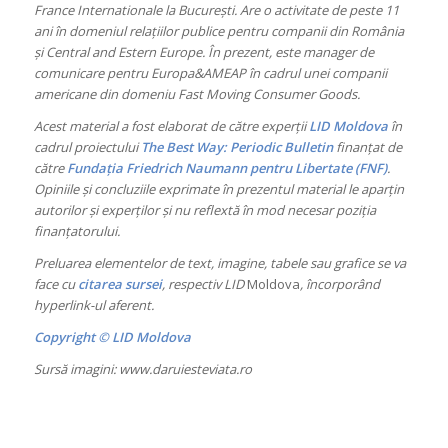
France Internationale la București. Are o activitate de peste 11
ani în domeniul relațiilor publice pentru companii din România
și Central and Estern Europe. În prezent, este manager de
comunicare pentru Europa&AMEAP în cadrul unei companii
americane din domeniu Fast Moving Consumer Goods.
Acest material a fost elaborat de către experții
LID Moldova
în
cadrul proiectului
The Best Way: Periodic Bulletin
finanțat de
către
Fundația Friedrich Naumann pentru Libertate (FNF)
.
Opiniile și concluziile exprimate în prezentul material le aparțin
autorilor și experților și nu reflextă în mod necesar poziția
finanțatorului.
Preluarea elementelor de text, imagine, tabele sau grafice se va
face cu
citarea sursei
, respectiv LID
Moldova
, încorporând
hyperlink-ul aferent.
Copyright © LID Moldova
Sursă imagini: www.daruiesteviata.ro