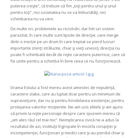
puterea creşte”, că trebuie să fim „toţi pentru unul şi unul
pentru toţi”, nici societatea nu se va îmbunătăţi, nici
schimbarea nu va veni.
De multe ori, problemele au rezolvări, dar într-un sistem
parazitat, în care multe sunt lipsite de direcţie, care merge
dintr-o inerţie pe un drum în care treptat se pierd lucruri
importante (minţi strălucite, chiar şi vieţi uneori), direcţia nu
poate fi schimbată decât de nişte caractere puternice, care să
fie unite pentru a schimba în bine ceea ce nu funcţionează.
Drama Estului a fost mereu acest amestec de neputinţă,
caractere slabe, care au luptat doar pentru un minimum de
supravieţuire, dar nu şi pentru înnobilarea existenţei, pentru
protejarea valorilor moştenite. Ne-am ucis elitele şi am ajuns
să privim la nişte personaje despre care spunem mereu că
„am ales răul cel mai mic”. Neimplicarea civică ne-a adus la
rezultatul de azi, instituţii îngropate în mocirla corupţiei şi
incompetenţei, funcţionari şi medici care şi-au pierdut chiar şi