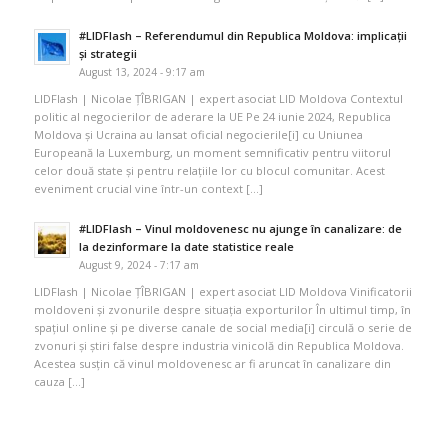
#LIDFlash – Referendumul din Republica Moldova: implicații
și strategii
August 13, 2024 - 9:17 am
LIDFlash | Nicolae ȚÎBRIGAN | expert asociat LID Moldova Contextul
politic al negocierilor de aderare la UE Pe 24 iunie 2024, Republica
Moldova și Ucraina au lansat oficial negocierile[i] cu Uniunea
Europeană la Luxemburg, un moment semnificativ pentru viitorul
celor două state și pentru relațiile lor cu blocul comunitar. Acest
eveniment crucial vine într-un context […]
#LIDFlash – Vinul moldovenesc nu ajunge în canalizare: de
la dezinformare la date statistice reale
August 9, 2024 - 7:17 am
LIDFlash | Nicolae ȚÎBRIGAN | expert asociat LID Moldova Vinificatorii
moldoveni și zvonurile despre situația exporturilor În ultimul timp, în
spațiul online și pe diverse canale de social media[i] circulă o serie de
zvonuri și știri false despre industria vinicolă din Republica Moldova.
Acestea susțin că vinul moldovenesc ar fi aruncat în canalizare din
cauza […]