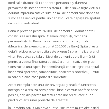
medical e dramatică. Experiența personală și durerea
provocată de incapacitatea sistemului de a salva niște vieți au
adunat împreună câteva sute de mii de oameni care donează
și vor să se implice pentru un beneficiu care depășește spațiul
de confort individual.
Până în prezent, peste 260.000 de oameni au donat pentru
construirea acestui spital. Oameni obișnuiți, companii,
personalități din România sau muzicieni internaționali
(Metallica, de exemplu, a donat 250.000 de Euro). Spitalul este
deja în picioare, construcția este propusă spre finalizare anul
viitor. Povestea spitalului făcut de oameni poate fi urmărită
pentru a vedea finalitatea pozitivă a unei inițiative de grup.
Construcția unui spital înseamnă viață, construcția unui spital
înseamnă speranță, compasiune, dedicare și sacrificiu, lucruri
la care s-a alăturat o parte din societate.
Acest exemplu este unul de anvergură și arată că unitatea și
intenția de a realiza ceva pentru binele comun pot face orice
posibil, dar, din păcate tot statul este uneori cel care pune
piedici, chiar și unor proiecte de acest fel.
În România sau R. Moldova sunt cu siguranță multe alte astfel