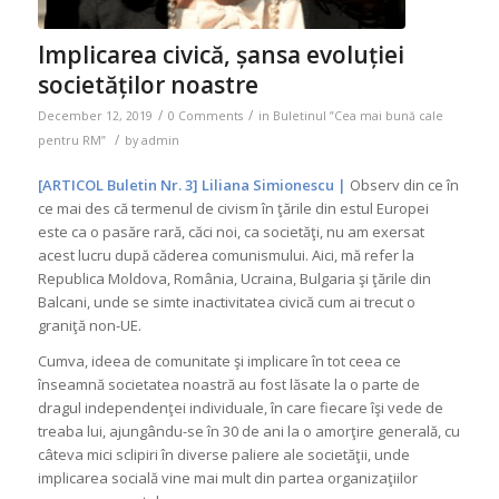
Implicarea civică, șansa evoluției
societăților noastre
/
/
December 12, 2019
0 Comments
in
Buletinul ”Cea mai bună cale
/
pentru RM”
by
admin
[ARTICOL Buletin Nr. 3] Liliana Simionescu |
Observ din ce în
ce mai des că termenul de civism în ţările din estul Europei
este ca o pasăre rară, căci noi, ca societăţi, nu am exersat
acest lucru după căderea comunismului. Aici, mă refer la
Republica Moldova, România, Ucraina, Bulgaria şi ţările din
Balcani, unde se simte inactivitatea civică cum ai trecut o
graniţă non-UE.
Cumva, ideea de comunitate şi implicare în tot ceea ce
înseamnă societatea noastră au fost lăsate la o parte de
dragul independenţei individuale, în care fiecare îşi vede de
treaba lui, ajungându-se în 30 de ani la o amorţire generală, cu
câteva mici sclipiri în diverse paliere ale societăţii, unde
implicarea socială vine mai mult din partea organizaţiilor