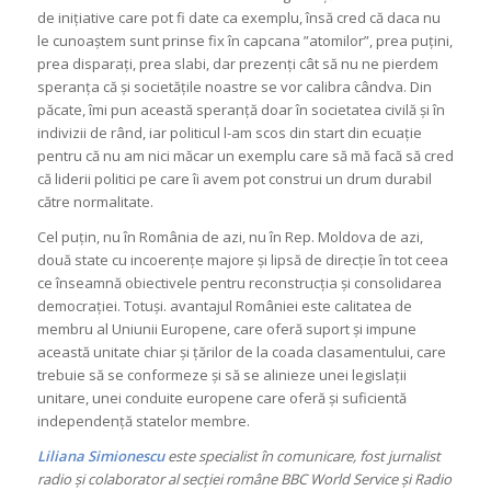
de inițiative care pot fi date ca exemplu, însă cred că daca nu
le cunoaștem sunt prinse fix în capcana ”atomilor”, prea puțini,
prea disparați, prea slabi, dar prezenți cât să nu ne pierdem
speranța că și societățile noastre se vor calibra cândva. Din
păcate, îmi pun această speranță doar în societatea civilă și în
indivizii de rând, iar politicul l-am scos din start din ecuație
pentru că nu am nici măcar un exemplu care să mă facă să cred
că liderii politici pe care îi avem pot construi un drum durabil
către normalitate.
Cel puțin, nu în România de azi, nu în Rep. Moldova de azi,
două state cu incoerențe majore și lipsă de direcție în tot ceea
ce înseamnă obiectivele pentru reconstrucția și consolidarea
democrației. Totuși. avantajul României este calitatea de
membru al Uniunii Europene, care oferă suport și impune
această unitate chiar și țărilor de la coada clasamentului, care
trebuie să se conformeze și să se alinieze unei legislații
unitare, unei conduite europene care oferă și suficientă
independență statelor membre.
Liliana Simionescu
este specialist în comunicare, fost jurnalist
radio și colaborator al secției române BBC World Service și Radio