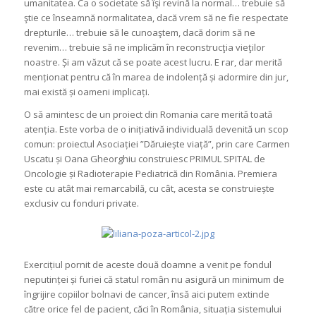
umanitatea. Ca o societate să îşi revină la normal… trebuie să
ştie ce înseamnă normalitatea, dacă vrem să ne fie respectate
drepturile… trebuie să le cunoaştem, dacă dorim să ne
revenim… trebuie să ne implicăm în reconstrucţia vieţilor
noastre. Și am văzut că se poate acest lucru. E rar, dar merită
menționat pentru că în marea de indolență și adormire din jur,
mai există și oameni implicați.
O să amintesc de un proiect din Romania care merită toată
atenția. Este vorba de o inițiativă individuală devenită un scop
comun: proiectul Asociației ”Dăruiește viață”, prin care Carmen
Uscatu și Oana Gheorghiu construiesc PRIMUL SPITAL de
Oncologie și Radioterapie Pediatrică din România. Premiera
este cu atât mai remarcabilă, cu cât, acesta se construiește
exclusiv cu fonduri private.
Exercițiul pornit de aceste două doamne a venit pe fondul
neputinței și furiei că statul român nu asigură un minimum de
îngrijire copiilor bolnavi de cancer, însă aici putem extinde
către orice fel de pacient, căci în România, situația sistemului