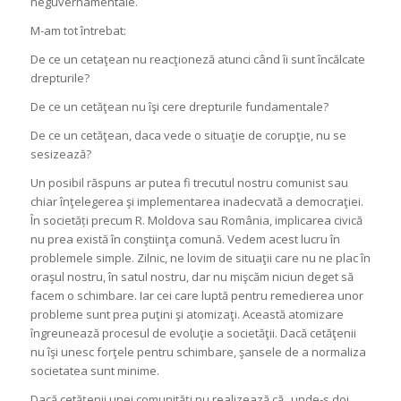
neguvernamentale.
M-am tot întrebat:
De ce un cetaţean nu reacţioneză atunci când îi sunt încălcate
drepturile?
De ce un cetăţean nu îşi cere drepturile fundamentale?
De ce un cetăţean, daca vede o situaţie de corupţie, nu se
sesizează?
Un posibil răspuns ar putea fi trecutul nostru comunist sau
chiar înţelegerea şi implementarea inadecvată a democraţiei.
În societăți precum R. Moldova sau România, implicarea civică
nu prea există în conştiinţa comună. Vedem acest lucru în
problemele simple. Zilnic, ne lovim de situaţii care nu ne plac în
oraşul nostru, în satul nostru, dar nu mişcăm niciun deget să
facem o schimbare. Iar cei care luptă pentru remedierea unor
probleme sunt prea puţini şi atomizaţi. Această atomizare
îngreunează procesul de evoluţie a societăţii. Dacă cetăţenii
nu îşi unesc forţele pentru schimbare, şansele de a normaliza
societatea sunt minime.
Dacă cetăţenii unei comunităţi nu realizează că „unde-s doi