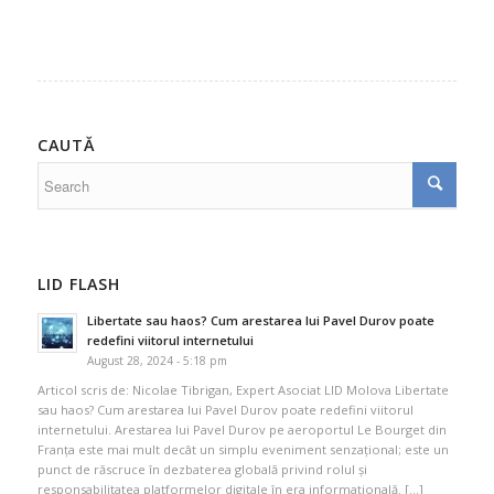
CAUTĂ
LID FLASH
Libertate sau haos? Cum arestarea lui Pavel Durov poate
redefini viitorul internetului
August 28, 2024 - 5:18 pm
Articol scris de: Nicolae Tibrigan, Expert Asociat LID Molova Libertate
sau haos? Cum arestarea lui Pavel Durov poate redefini viitorul
internetului. Arestarea lui Pavel Durov pe aeroportul Le Bourget din
Franța este mai mult decât un simplu eveniment senzațional; este un
punct de răscruce în dezbaterea globală privind rolul și
responsabilitatea platformelor digitale în era informațională. […]