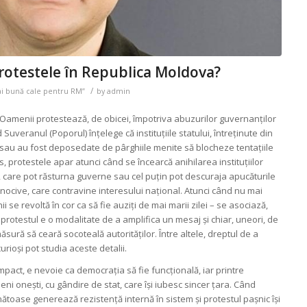
rotestele în Republica Moldova?
/
ai bună cale pentru RM”
by
admin
Oamenii protestează, de obicei, împotriva abuzurilor guvernanților
Suveranul (Poporul) înțelege că instituțiile statului, întreținute din
e sau au fost deposedate de pârghiile menite să blocheze tentațiile
s, protestele apar atunci când se încearcă anihilarea instituțiilor
, care pot răsturna guverne sau cel puțin pot descuraja apucăturile
 nocive, care contravine interesului național. Atunci când nu mai
i se revoltă în cor ca să fie auziți de mai marii zilei – se asociază,
protestul e o modalitate de a amplifica un mesaj și chiar, uneori, de
ăsură să ceară socoteală autorităților. Între altele, dreptul de a
urioși pot studia aceste detalii.
pact, e nevoie ca democrația să fie funcțională, iar printre
eni onești, cu gândire de stat, care își iubesc sincer țara. Când
toase generează rezistență internă în sistem și protestul pașnic își