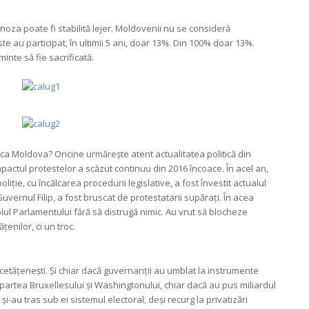
noza poate fi stabilită lejer. Moldovenii nu se consideră
e au participat, în ultimii 5 ani, doar 13%. Din 100% doar 13%.
inte să fie sacrificată.
ca Moldova? Oricine urmărește atent actualitatea politică din
pactul protestelor a scăzut continuu din 2016 încoace. În acel an,
iție, cu încălcarea procedurii legislative, a fost învestit actualul
uvernul Filip, a fost bruscat de protestatarii supărați. În acea
lul Parlamentului fără să distrugă nimic. Au vrut să blocheze
țenilor, ci un troc.
or cetățenești. Și chiar dacă guvernanții au umblat la instrumente
in partea Bruxellesului și Washingtonului, chiar dacă au pus miliardul
și-au tras sub ei sistemul electoral, deși recurg la privatizări