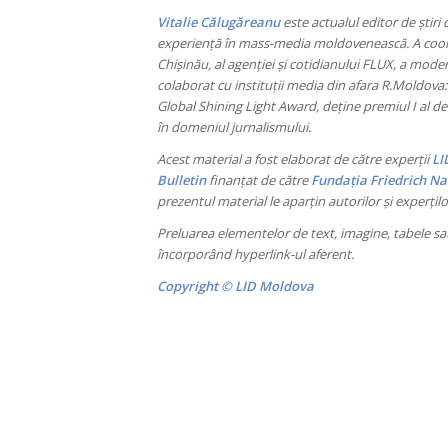
Vitalie Călugăreanu
este actualul editor de știr
experiență în mass-media moldovenească. A coordon
Chișinău, al agenției și cotidianului FLUX, a mode
colaborat cu instituții media din afara R.Moldova:
Global Shining Light Award, deține premiul I al de
în domeniul jurnalismului.
Acest material a fost elaborat de către experții
LI
Bulletin
finanțat de către
Fundația Friedrich N
prezentul material le aparțin autorilor și experțil
Preluarea elementelor de text, imagine, tabele sau
încorporând hyperlink-ul aferent.
Copyright © LID Moldova