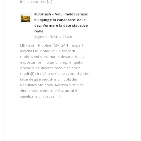
într-un context […]
#LIDFlash – Vinul moldovenesc
nu ajunge în canalizare: de la
dezinformare la date statistice
reale
August 9, 2024 - 7:17 am
LIDFlash | Nicolae ȚÎBRIGAN | expert
asociat LID Moldova Vinificatorii
moldoveni și zvonurile despre situația
exporturilor În ultimul timp, în spațiul
online și pe diverse canale de social
media[i] circulă o serie de zvonuri și știri
false despre industria vinicolă din
Republica Moldova. Acestea susțin că
vinul moldovenesc ar fi aruncat în
canalizare din cauza […]