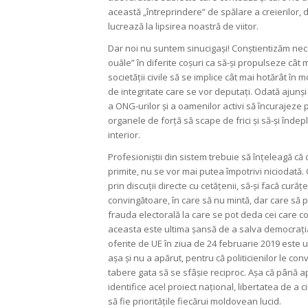
această „întreprindere” de spălare a creierilor, d
lucrează la lipsirea noastră de viitor.
Dar noi nu suntem sinucigași! Conștientizăm neces
ouăle” în diferite coșuri ca să-și propulseze cât ma
societății civile să se implice cât mai hotărât în 
de integritate care se vor deputați. Odată ajunși î
a ONG-urilor și a oamenilor activi să încurajeze p
organele de forță să scape de frici și să-și înd
interior.
Profesioniștii din sistem trebuie să înțeleagă c
primite, nu se vor mai putea împotrivi niciodată. 
prin discuții directe cu cetățenii, să-și facă cură
convingătoare, în care să nu mintă, dar care să 
frauda electorală la care se pot deda cei care co
aceasta este ultima șansă de a salva democrația
oferite de UE în ziua de 24 februarie 2019 este 
așa și nu a apărut, pentru că politicienilor le co
tabere gata să se sfâșie reciproc. Așa că până ap
identifice acel proiect național, libertatea de a c
să fie prioritățile fiecărui moldovean lucid.