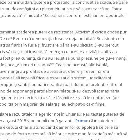
zeze bani murdari, puterea protestelor a continuat să scadă. Se pare
s-au dezamăgit și au plecat. Nu au vrut să-și irosească anii într-o
zi „evadează” zilnic câte 106 oameni, conform estimărilor rapoartelor
terminat scăderea puterii de rezistență. Activismul civic a obosit pur
 De ce? Pentru că democrația fusese deja anihilată. Rezistența din
sați să fiarbă în furie și frustrare până s-au plictisit. Și-au pierdut
s să nu-și mai irosească energia cu aceste activități. Unii s-au
au fost prea cuminți, că nu au reușit să pună presiune pe guvernanți,
 lozinca „Acum ori niciodată!”. Exact pe această plictiseală,
guvernanții au profitat de această atrofiere și resemnare a
n paralel, să impună frica: a expulzat din sistem judecătorii și
rupție și șantaj, primarii neafiliați partidului; au preluat controlul
nci de exponenții partidelor anihilate; și-au dezvoltat mașinăria
 segmente de electorat ca să le fărâmițeze și să le controleze (pe
t poliția prin majorări de salarii și au echipat-o ca-n filme.
area rezultatelor alegerilor noi în Chișinău) i-au testat puterea de
in august 2018 și au primit două garanții:
Prima:
că în interiorul
 se execută chiar și atunci când oamenilor cu epoleți li se cere să
ispune de forța necesară să înăbușe orice manifestație în măsură să