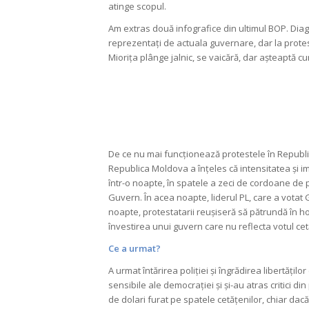
atinge scopul.
Am extras două infografice din ultimul BOP. Diag
reprezentați de actuala guvernare, dar la protest
Miorița plânge jalnic, se vaicără, dar așteaptă cum
De ce nu mai funcționează protestele în Republi
Republica Moldova a înțeles că intensitatea și im
într-o noapte, în spatele a zeci de cordoane de pol
Guvern. În acea noapte, liderul PL, care a votat G
noapte, protestatarii reușiseră să pătrundă în ho
învestirea unui guvern care nu reflecta votul cetă
Ce a urmat?
A urmat întărirea poliției și îngrădirea libertățil
sensibile ale democrației și și-au atras critici d
de dolari furat pe spatele cetățenilor, chiar dacă 