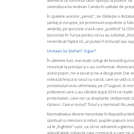
atenteze la confortul celor oploșiți la putere. I
semnătura lui Andrian Candu în calitate de preș
În spatele acestor „pereți”, se clădește o dictatur
șantaj și corupție, pe promisiuni populiste și fa
amărâți, pe ipocrizie crasă care „justifică” la CED
(escortați în Turcia pentru că nu au solicitat
„înto
revendicat faptul că
„ar putea fi torturați sau s
Urmașii lui Ștefan? Sigur?
În ultimele luni, mai mulți colegi de breaslă (jurn
renunțat la principii și s-au conformat. Alunecare
acest popor, ne-a șocat și ne-a dezgustat. Dar ei
votează hrișca și sacul cu varză, care se uită c
protestatari erau dimineața, pe 27 august, la monu
politicienii care s-au vândut după 2014 ca roșiile 
protestatari, care cer ca drepturile cetățenești să
răstesc:
Care e rostul? Totul s-a terminat! Nu aveț
Normalitatea devine minoritate în Republica Mol
spiritual cu minciuni și mituri, pupăm papucii or
să le „înghițim” ușor, ca să ne adoarmă vigilența, 
adevăratele subiecte care contează și care ne a