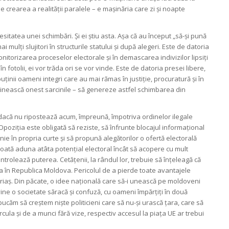
e crearea a realității paralele – e mașinăria care zi și noapte
itatea unei schimbări. Și ei știu asta. Așa că au început „să-și pună
i mulți slujitori în structurile statului și după alegeri. Este de datoria
monitorizarea proceselor electorale și în demascarea indivizilor lipsiți
n fotolii, ei vor trăda ori se vor vinde. Este de datoria presei libere,
uținii oameni integri care au mai rămas în justiție, procuratură și în
eplinească onest sarcinile – să genereze astfel schimbarea din
ă dacă nu ripostează acum, împreună, împotriva ordinelor ilegale
Opoziția este obligată să reziste, să înfrunte blocajul informațional
țenie în propria curte și să propună alegătorilor o ofertă electorală
poată aduna atâta potențial electoral încât să acopere cu mult
ntrolează puterea. Cetățenii, la rândul lor, trebuie să înțeleagă că
 în Republica Moldova. Pericolul de a pierde toate avantajele
uriaș. Din păcate, o idee națională care să-i unească pe moldoveni
nvine o societate săracă și confuză, cu oameni împărțiți în două
ucăm să creștem niște politicieni care să nu-și urască țara, care să
ircula și de a munci fără vize, respectiv accesul la piața UE ar trebui