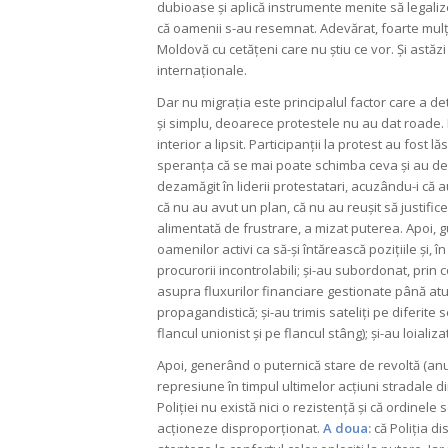
dubioase și aplică instrumente menite să legali
că oamenii s-au resemnat. Adevărat, foarte mulți 
Moldovă cu cetățeni care nu știu ce vor. Și astă
internaționale.
Dar nu migrația este principalul factor care a de
și simplu, deoarece protestele nu au dat roade.
interior a lipsit. Participanții la protest au fost lă
speranța că se mai poate schimba ceva și au deci
dezamăgit în liderii protestatari, acuzându-i că 
că nu au avut un plan, că nu au reușit să justifice
alimentată de frustrare, a mizat puterea. Apoi, 
oamenilor activi ca să-și întărească pozițiile și, î
procurorii incontrolabili; și-au subordonat, prin co
asupra fluxurilor financiare gestionate până atu
propagandistică; și-au trimis sateliți pe diferite
flancul unionist și pe flancul stâng); și-au loializa
Apoi, generând o puternică stare de revoltă (anul
represiune în timpul ultimelor acțiuni stradale d
Poliției nu există nici o rezistență și că ordinele
acționeze disproporționat.
A doua:
că Poliția d