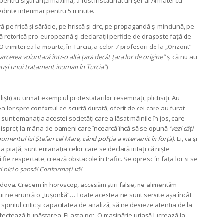
ar pentru siguranță maximă, a fost înscăunat un șef al Armatei cu
edinte interimar pentru 5 minute.
ă pe frică și sărăcie, pe hrișcă și circ, pe propagandă și minciună, pe
lsă retorică pro-europeană și declarații perfide de dragoste față de
O trimiterea la moarte, în Turcia, a celor 7 profesori de la „Orizont”
arcerea voluntară într-o altă țară decât țara lor de origine”
și că nu au
upuși unui tratament inuman în Turcia”
).
aliști) au urmat exemplul protestatarilor resemnați, plictisiți. Au
a lor spre confortul de scurtă durată, oferit de cei care au furat
 sunt emanația acestei societăți care a lăsat mâinile în jos, care
u dispreț la mâna de oameni care încearcă încă să se opună
(vezi câți
mentul lui Ștefan cel Mare, când poliția a intervenit în forță)
. Ei, ca și
la piață, sunt emanația celor care se declară iritați că niște
 fie respectate, crează obstacole în trafic. Se opresc în fața lor și se
i nici o șansă! Conformați-vă!
dova. Credem în horoscop, accesăm știri false, ne alimentăm
icui ne aruncă o „tușonkă”… Toate acestea ne sunt servite așa încât
spiritul critic și capacitatea de analiză, să ne devieze atenția de la
fectează bunăstarea. Ei asta pot. O mașinărie uriașă lucrează la