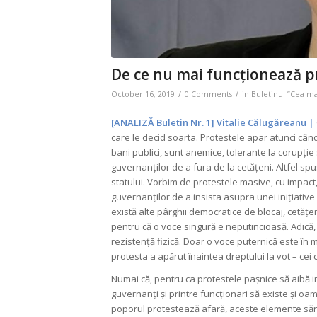
De ce nu mai funcționează p
/
/
October 16, 2019
0 Comments
in
Buletinul ”Cea m
[ANALIZĂ Buletin Nr. 1] Vitalie Călugăreanu |
care le decid soarta. Protestele apar atunci când 
bani publici, sunt anemice, tolerante la corupți
guvernanților de a fura de la cetățeni. Altfel spu
statului. Vorbim de protestele masive, cu impact
guvernanților de a insista asupra unei inițiative
există alte pârghii democratice de blocaj, cetățeni
pentru că o voce singură e neputincioasă. Adică, 
rezistență fizică. Doar o voce puternică este în m
protesta a apărut înaintea dreptului la vot – cei c
Numai că, pentru ca protestele pașnice să aibă im
guvernanți și printre funcționari să existe și oam
poporul protestează afară, aceste elemente sănă