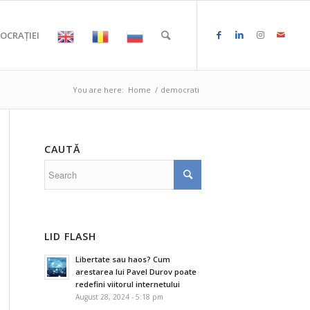
OCRAȚIEI
You are here:
Home
/
democrati
CAUTĂ
LID FLASH
Libertate sau haos? Cum
arestarea lui Pavel Durov poate
redefini viitorul internetului
August 28, 2024 - 5:18 pm