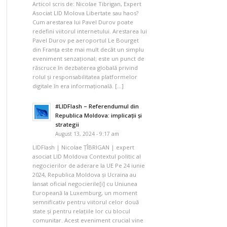
Articol scris de: Nicolae Tibrigan, Expert
Asociat LID Molova Libertate sau haos?
Cum arestarea lui Pavel Durov poate
redefini viitorul internetului. Arestarea lui
Pavel Durov pe aeroportul Le Bourget
din Franța este mai mult decât un simplu
eveniment senzațional; este un punct de
răscruce în dezbaterea globală privind
rolul și responsabilitatea platformelor
digitale în era informațională. […]
#LIDFlash – Referendumul din
Republica Moldova: implicații și
strategii
August 13, 2024 - 9:17 am
LIDFlash | Nicolae ȚÎBRIGAN | expert
asociat LID Moldova Contextul politic al
negocierilor de aderare la UE Pe 24 iunie
2024, Republica Moldova și Ucraina au
lansat oficial negocierile[i] cu Uniunea
Europeană la Luxemburg, un moment
semnificativ pentru viitorul celor două
state și pentru relațiile lor cu blocul
comunitar. Acest eveniment crucial vine