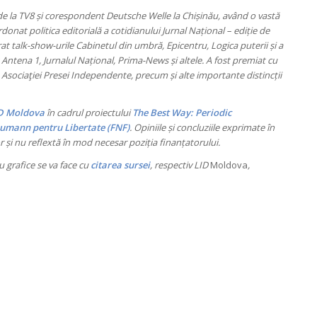
i de la TV8 și corespondent Deutsche Welle la Chișinău, având o vastă
at politica editorială a cotidianului Jurnal Național – ediție de
rat talk-show-urile Cabinetul din umbră, Epicentru, Logica puterii și a
 Antena 1, Jurnalul Național, Prima-News și altele. A fost premiat cu
 Asociaţiei Presei Independente, precum și alte importante distincții
D Moldova
în cadrul proiectului
The Best Way: Periodic
aumann pentru Libertate (FNF)
. Opiniile și concluziile exprimate în
or și nu reflextă în mod necesar poziția finanțatorului.
 grafice se va face cu
citarea sursei
, respectiv LID
Moldova
,