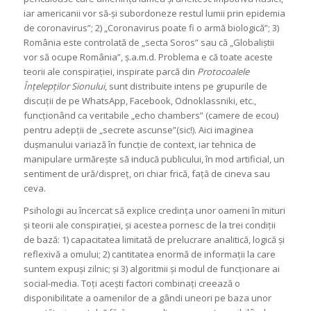
iar americanii vor să-și subordoneze restul lumii prin epidemia
de coronavirus”; 2) „Coronavirus poate fi o armă biologică”; 3)
România este controlată de „secta Soros” sau că „Globaliștii
vor să ocupe România”, ș.a.m.d. Problema e că toate aceste
teorii ale conspirației, inspirate parcă din
Protocoalele
Înțelepților Sionului
, sunt distribuite intens pe grupurile de
discuții de pe WhatsApp, Facebook, Odnoklassniki, etc.,
funcționând ca veritabile „echo chambers” (camere de ecou)
pentru adepții de „secrete ascunse”(sic!). Aici imaginea
dușmanului variază în funcție de context, iar tehnica de
manipulare urmărește să inducă publicului, în mod artificial, un
sentiment de ură/dispreț, ori chiar frică, față de cineva sau
ceva.
Psihologii au încercat să explice credința unor oameni în mituri
și teorii ale conspirației, și acestea pornesc de la trei condiții
de bază: 1) capacitatea limitată de prelucrare analitică, logică și
reflexivă a omului; 2) cantitatea enormă de informații la care
suntem expuși zilnic; și 3) algoritmii și modul de funcționare ai
social-media. Toți acești factori combinați creează o
disponibilitate a oamenilor de a gândi uneori pe baza unor