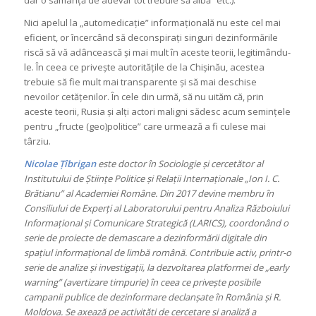
Nici apelul la „automedicație” informațională nu este cel mai
eficient, or încercând să deconspirați singuri dezinformările
riscă să vă adâncească și mai mult în aceste teorii, legitimându-
le. În ceea ce privește autoritățile de la Chișinău, acestea
trebuie să fie mult mai transparente și să mai deschise
nevoilor cetățenilor. În cele din urmă, să nu uităm că, prin
aceste teorii, Rusia și alți actori maligni sădesc acum semințele
pentru „fructe (geo)politice” care urmează a fi culese mai
târziu.
Nicolae Țîbrigan
este doctor în Sociologie și cercetător al
Institutului de Științe Politice și Relații Internaționale „Ion I. C.
Brătianu” al Academiei Române. Din 2017 devine membru în
Consiliului de Experți al Laboratorului pentru Analiza Războiului
Informațional și Comunicare Strategică (LARICS), coordonând o
serie de proiecte de demascare a dezinformării digitale din
spațiul informațional de limbă română. Contribuie activ, printr-o
serie de analize și investigații, la dezvoltarea platformei de „early
warning” (avertizare timpurie) în ceea ce privește posibile
campanii publice de dezinformare declanșate în România și R.
Moldova. Se axează pe activități de cercetare și analiză a