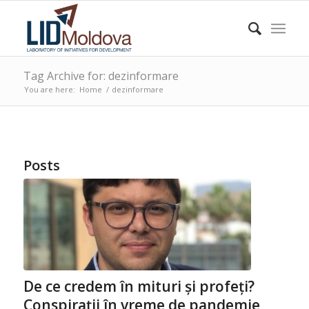
Tag Archive for: dezinformare
You are here:
Home
/
dezinformare
Posts
De ce credem în mituri și profeți?
Conspirații în vreme de pandemie