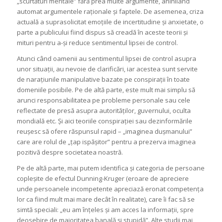
„scurtături mentale” fără prea multe argumente, anihilând
automat argumentele raționale și faptele. De asemenea, criza
actuală a suprasolicitat emoțiile de incertitudine și anxietate, o
parte a publicului fiind dispus să creadă în aceste teorii și
mituri pentru a-și reduce sentimentul lipsei de control.
Atunci când oamenii au sentimentul lipsei de control asupra
unor situații, au nevoie de clarificări, iar acestea sunt servite
de narațiunile manipulative bazate pe conspirații în toate
domeniile posibile. Pe de altă parte, este mult mai simplu să
arunci responsabilitatea pe probleme personale sau cele
reflectate de presă asupra autorităților, guvernului, oculta
mondială etc. Și aici teoriile conspirației sau dezinformările
reușesc să ofere răspunsul rapid – „imaginea dușmanului”
care are rolul de „țap ispășitor” pentru a prezerva imaginea
pozitivă despre societatea noastră.
Pe de altă parte, mai putem identifica și categoria de persoane
copleșite de efectul Dunning-Kruger (eroare de apreciere
unde persoanele incompetente apreciază eronat competența
lor ca fiind mult mai mare decât în realitate), care îi fac să se
simtă speciali: „eu am înțeles și am acces la informații, spre
deosebire de majoritatea banală și stupidă”. Alte studii mai