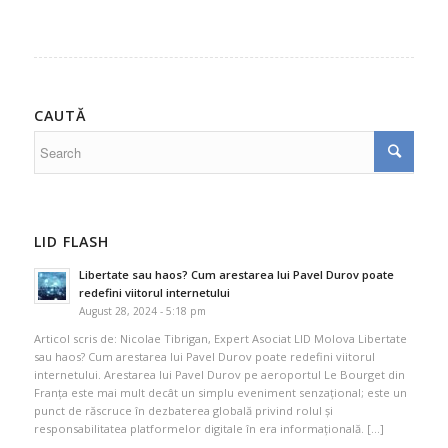
CAUTĂ
LID FLASH
Libertate sau haos? Cum arestarea lui Pavel Durov poate
redefini viitorul internetului
August 28, 2024 - 5:18 pm
Articol scris de: Nicolae Tibrigan, Expert Asociat LID Molova Libertate
sau haos? Cum arestarea lui Pavel Durov poate redefini viitorul
internetului. Arestarea lui Pavel Durov pe aeroportul Le Bourget din
Franța este mai mult decât un simplu eveniment senzațional; este un
punct de răscruce în dezbaterea globală privind rolul și
responsabilitatea platformelor digitale în era informațională. […]