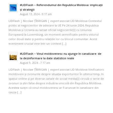
#LIDFlash – Referendumul din Republica Moldova: implicații
și strategii
August 13, 2024 - 9:17 am
LIDFlash | Nicolae ȚÎBRIGAN | expert asociat LID Moldova Contextul
politic al negocierilor de aderare la UE Pe 24 iunie 2024, Republica
Moldova și Ucraina au lansat oficial negocierile[i] cu Uniunea
Europeană la Luxemburg, un moment semnificativ pentru viitorul
celor două state și pentru relațiile lor cu blocul comunitar. Acest
eveniment crucial vine într-un context […]
#LIDFlash – Vinul moldovenesc nu ajunge în canalizare: de
la dezinformare la date statistice reale
August 9, 2024 - 7:17 am
LIDFlash | Nicolae ȚÎBRIGAN | expert asociat LID Moldova Vinificatorii
moldoveni și zvonurile despre situația exporturilor În ultimul timp, în
spațiul online și pe diverse canale de social media[i] circulă o serie de
zvonuri și știri false despre industria vinicolă din Republica Moldova.
Acestea susțin că vinul moldovenesc ar fi aruncat în canalizare din
cauza […]