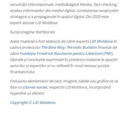
securității informaționale, media&digital literacy, fact-checking,
analiza informațiilor din mediul digital, combaterea narațiunilor
strategice și a propagandei în spațiul digital. Din 2020 este
expert asociat LID Moldova.
Sursă imagine: Rathbones
Acest material a fost elaborat de către experții
LID Moldova
în
cadrul proiectului
The Best Way: Periodic Bulletin
finanțat de
către
Fundația Friedrich Naumann pentru Libertate (FNF)
.
Opiniile și concluziile exprimate în prezentul material le aparțin
autorilor și experților și nu reflextă în mod necesar poziția
finanțatorului.
Preluarea elementelor de text, imagine, tabele sau grafice se va
face cu
citarea sursei
, respectiv LID
Moldova
, încorporând
hyperlink-ul aferent.
Copyright © LID Moldova