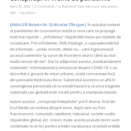
/
/
April 29, 2020
0 Comments
in
Buletinul ”Cea mai bună cale pentru
/
RM”
by
admin
[ANALIZĂ Buletin Nr. 5] Nicolae Țîbrigan|
În actualul context
al pandemiei de coronavirus există și ceva care se propagă
mult mai repede – „infodemia” răspândită masiv pe rețelele de
socializare. Prin infodemie, OMS înțelege „o supraabundență
de informații – unele corecte, altele nu – care îngreunează
accesul oamenilor la surse de încredere atunci când au mai
multă nevoie de ele”. Dar la adăpostul acestui „bombardament
sistematic” informațional și emoțional despre COVID-19, s-au
dezvoltat o groază de mituri urbane, unele reinventate încă
din perioada Războiului Rece. Substratul acestora se află în
convingerea personală că nu există hazard și că orice tragedie
națională sau globală este creată pentru a manipula masele.
Autorii acestor „conspirații îndeplinite” pot fi diverși. Încă din
Evul Mediu se vorbea despre evrei, după care au fost
francmasonii, comuniștii, reptilienii, Vaticanul, sectele oculte
răspândite global, etc. Uneori, toate aceste pseudo-teorii sunt
combinate la un loc pentru a întări narațiunea că există entități