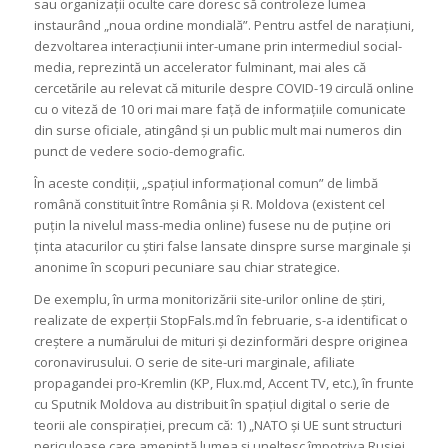
sau organizații oculte care doresc să controleze lumea
instaurând „noua ordine mondială”. Pentru astfel de narațiuni,
dezvoltarea interacțiunii inter-umane prin intermediul social-
media, reprezintă un accelerator fulminant, mai ales că
cercetările au relevat că miturile despre COVID-19 circulă online
cu o viteză de 10 ori mai mare față de informațiile comunicate
din surse oficiale, atingând și un public mult mai numeros din
punct de vedere socio-demografic.
În aceste condiții, „spațiul informațional comun” de limbă
română constituit între România și R. Moldova (existent cel
puțin la nivelul mass-media online) fusese nu de puține ori
ținta atacurilor cu știri false lansate dinspre surse marginale și
anonime în scopuri pecuniare sau chiar strategice.
De exemplu, în urma monitorizării site-urilor online de știri,
realizate de experții StopFals.md în februarie, s-a identificat o
creștere a numărului de mituri și dezinformări despre originea
coronavirusului. O serie de site-uri marginale, afiliate
propagandei pro-Kremlin (KP, Flux.md, Accent TV, etc.), în frunte
cu Sputnik Moldova au distribuit în spațiul digital o serie de
teorii ale conspirației, precum că: 1) „NATO și UE sunt structuri
periculoase care amenință lumea și uneltesc împotriva Rusiei,