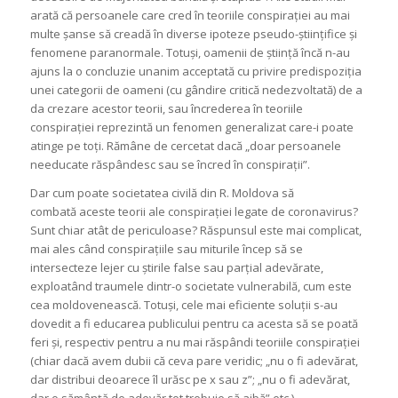
arată că persoanele care cred în teoriile conspirației au mai
multe șanse să creadă în diverse ipoteze pseudo-științifice și
fenomene paranormale. Totuși, oamenii de știință încă n-au
ajuns la o concluzie unanim acceptată cu privire predispoziția
unei categorii de oameni (cu gândire critică nedezvoltată) de a
da crezare acestor teorii, sau încrederea în teoriile
conspirației reprezintă un fenomen generalizat care-i poate
atinge pe toți. Rămâne de cercetat dacă „doar persoanele
needucate răspândesc sau se încred în conspirații”.
Dar cum poate societatea civilă din R. Moldova să
combată aceste teorii ale conspirației legate de coronavirus?
Sunt chiar atât de periculoase? Răspunsul este mai complicat,
mai ales când conspirațiile sau miturile încep să se
intersecteze lejer cu știrile false sau parțial adevărate,
exploatând traumele dintr-o societate vulnerabilă, cum este
cea moldovenească. Totuși, cele mai eficiente soluții s-au
dovedit a fi educarea publicului pentru ca acesta să se poată
feri și, respectiv pentru a nu mai răspândi teoriile conspirației
(chiar dacă avem dubii că ceva pare veridic; „nu o fi adevărat,
dar distribui deoarece îl urăsc pe x sau z”; „nu o fi adevărat,
dar o sămânță de adevăr tot trebuie să aibă” etc.).