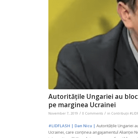
Autoritățile Ungariei au blo
pe marginea Ucrainei
/
/
November 7, 2019
0 Comments
in
Contribuții #LI
#LIDFLASH | Dan Nicu |
Autoritățile Ungariei
Ucrainei, care conținea angajamentul Alianței N