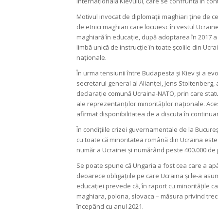
internațională Kievului, care se confruntă în c
Motivul invocat de diplomații maghiari ține de ce
de etnici maghiari care locuiesc în vestul Ucrainei
maghiară în educație, după adoptarea în 2017 a 
limbă unică de instrucție în toate școlile din Ucr
naționale.
În urma tensiunii între Budapesta și Kiev și a evo
secretarul general al Alianței, Jens Stoltenberg, a
declarație comună Ucraina-NATO, prin care statul
ale reprezentanților minorităților naționale. Ace
afirmat disponibilitatea de a discuta în continua
În condițiile crizei guvernamentale de la Bucureș
cu toate că minoritatea română din Ucraina este 
număr a Ucrainei și numărând peste 400.000 de
Se poate spune că Ungaria a fost cea care a apăr
deoarece obligațiile pe care Ucraina și le-a asu
educației prevede că, în raport cu minoritățile c
maghiara, polona, slovaca – măsura privind trece
începând cu anul 2021.