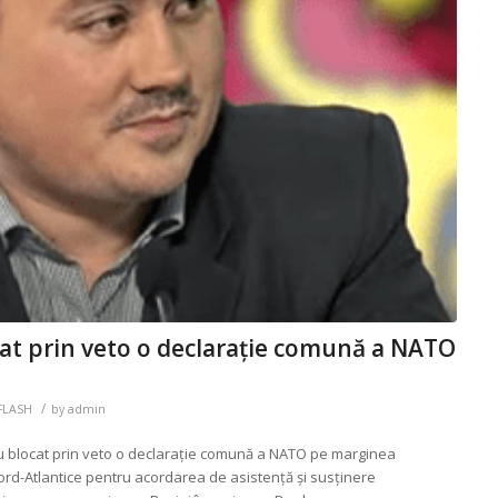
cat prin veto o declarație comună a NATO
/
DFLASH
by
admin
 au blocat prin veto o declarație comună a NATO pe marginea
ord-Atlantice pentru acordarea de asistență și susținere