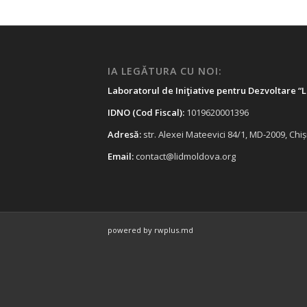
IA LEGĂTURA CU NOI:
Laboratorul de Iniţiative pentru Dezvoltare “
IDNO (Cod Fiscal):
1019620001396
Adresă:
str. Alexei Mateevici 84/1, MD-2009, Ch
Email:
contact@lidmoldova.org
powered by rwplus.md