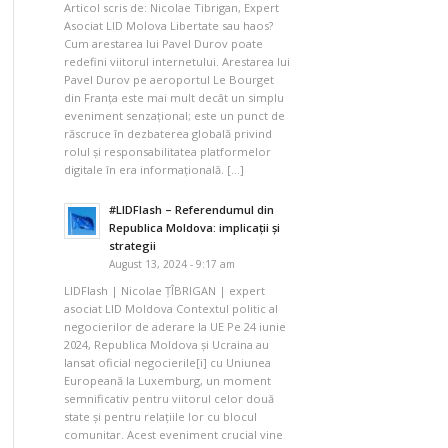
Articol scris de: Nicolae Tibrigan, Expert
Asociat LID Molova Libertate sau haos?
Cum arestarea lui Pavel Durov poate
redefini viitorul internetului. Arestarea lui
Pavel Durov pe aeroportul Le Bourget
din Franța este mai mult decât un simplu
eveniment senzațional; este un punct de
răscruce în dezbaterea globală privind
rolul și responsabilitatea platformelor
digitale în era informațională. […]
#LIDFlash – Referendumul din
Republica Moldova: implicații și
strategii
August 13, 2024 - 9:17 am
LIDFlash | Nicolae ȚÎBRIGAN | expert
asociat LID Moldova Contextul politic al
negocierilor de aderare la UE Pe 24 iunie
2024, Republica Moldova și Ucraina au
lansat oficial negocierile[i] cu Uniunea
Europeană la Luxemburg, un moment
semnificativ pentru viitorul celor două
state și pentru relațiile lor cu blocul
comunitar. Acest eveniment crucial vine