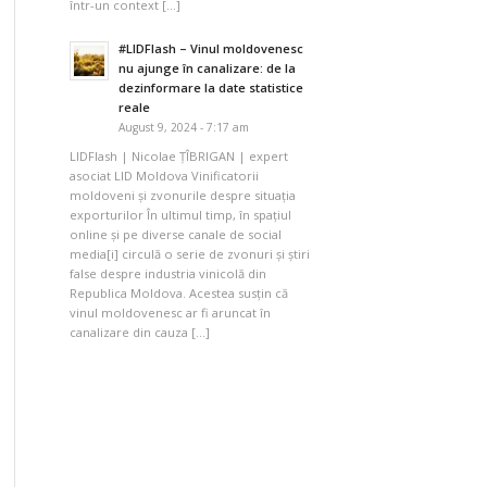
într-un context […]
#LIDFlash – Vinul moldovenesc
nu ajunge în canalizare: de la
dezinformare la date statistice
reale
August 9, 2024 - 7:17 am
LIDFlash | Nicolae ȚÎBRIGAN | expert
asociat LID Moldova Vinificatorii
moldoveni și zvonurile despre situația
exporturilor În ultimul timp, în spațiul
online și pe diverse canale de social
media[i] circulă o serie de zvonuri și știri
false despre industria vinicolă din
Republica Moldova. Acestea susțin că
vinul moldovenesc ar fi aruncat în
canalizare din cauza […]