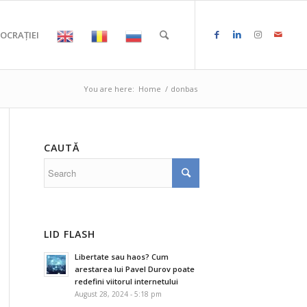
OCRAȚIEI
You are here:
Home
/
donbas
CAUTĂ
LID FLASH
Libertate sau haos? Cum
arestarea lui Pavel Durov poate
redefini viitorul internetului
August 28, 2024 - 5:18 pm