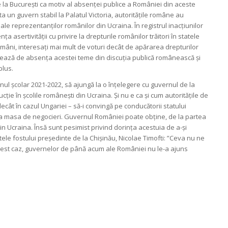
 la București ca motiv al absenței publice a României din aceste
sta un guvern stabil la Palatul Victoria, autoritățile române au
ale reprezentanților românilor din Ucraina. În registrul inacțiunilor
 asertivității cu privire la drepturile românilor trăitori în statele
i români, interesați mai mult de voturi decât de apărarea drepturilor
alează de absența acestei teme din discuția publică românească și
plus.
ul școlar 2021-2022, să ajungă la o înțelegere cu guvernul de la
ție în școlile românești din Ucraina. Și nu e ca și cum autoritățile de
ecât în cazul Ungariei – să-i convingă pe conducătorii statului
 la masa de negocieri. Guvernul României poate obține, de la partea
n Ucraina. Însă sunt pesimist privind dorința acestuia de a-și
le fostului președinte de la Chișinău, Nicolae Timofti: ”Ceva nu ne
În acest caz, guvernelor de până acum ale României nu le-a ajuns