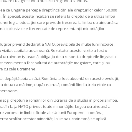
ontinuare cu agresiunea Rusiei în regiunea Donbas.
ea ce Ungaria percepe drept încălcări ale drepturilor celor 150.000
. În special, aceste încălcări se referă la dreptul de a utiliza limba
unei legi a educației care prevede trecerea la limba ucraineană ca
aina, inclusiv cele frecventate de reprezentanții minorităților
luțiilor privind declarația NATO, previzibilă de multe luni încoace,
 vizitat capitala ucraineană. Rezultatul acestei vizite a fost o
 ucrainean își asumă obligația de a respecta drepturile lingvistice
st eveniment a fost salutat de autoritățile maghiare, care și-au
re cu cele ucrainene.
ti, depășită abia astăzi, România a fost absentă din aceste evoluții,
a doua ca mărime, după cea rusă, românii fiind a treia etnie ca
 persoane.
at și drepturile românilor din Ucraina de a studia în propria limbă,
mat în fața NATO privesc toate minoritățile. Legea ucraineană a
are vorbesc în limbi oficiale ale Uniunii Europene – româna,
rea școlilor acestor minorități la limba ucraineană se aplică