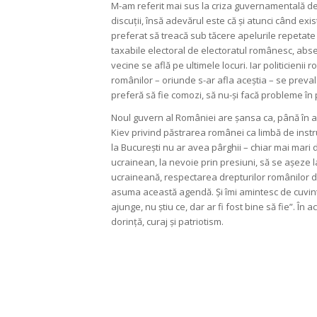
M-am referit mai sus la criza guvernamentală de
discuții, însă adevărul este că și atunci când exi
preferat să treacă sub tăcere apelurile repetate 
taxabile electoral de electoratul românesc, absența
vecine se află pe ultimele locuri. Iar politicieni
românilor – oriunde s-ar afla aceștia – se prev
preferă să fie comozi, să nu-și facă probleme în 
Noul guvern al României are șansa ca, până în an
Kiev privind păstrarea românei ca limbă de instruc
la București nu ar avea pârghii – chiar mai mari d
ucrainean, la nevoie prin presiuni, să se așeze
ucraineană, respectarea drepturilor românilor di
asuma această agendă. Și îmi amintesc de cuvinte
ajunge, nu știu ce, dar ar fi fost bine să fie”. 
dorință, curaj și patriotism.