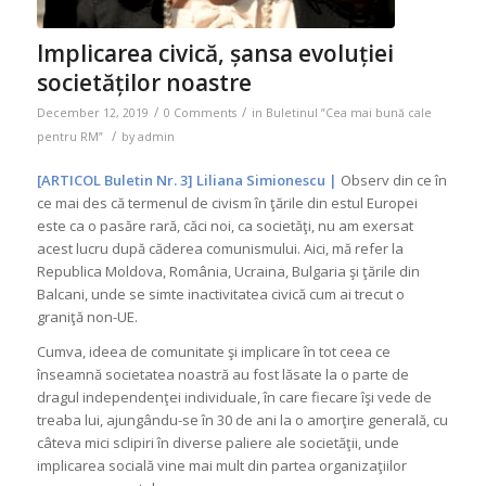
Implicarea civică, șansa evoluției
societăților noastre
/
/
December 12, 2019
0 Comments
in
Buletinul ”Cea mai bună cale
/
pentru RM”
by
admin
[ARTICOL Buletin Nr. 3] Liliana Simionescu |
Observ din ce în
ce mai des că termenul de civism în ţările din estul Europei
este ca o pasăre rară, căci noi, ca societăţi, nu am exersat
acest lucru după căderea comunismului. Aici, mă refer la
Republica Moldova, România, Ucraina, Bulgaria şi ţările din
Balcani, unde se simte inactivitatea civică cum ai trecut o
graniţă non-UE.
Cumva, ideea de comunitate şi implicare în tot ceea ce
înseamnă societatea noastră au fost lăsate la o parte de
dragul independenţei individuale, în care fiecare îşi vede de
treaba lui, ajungându-se în 30 de ani la o amorţire generală, cu
câteva mici sclipiri în diverse paliere ale societăţii, unde
implicarea socială vine mai mult din partea organizaţiilor