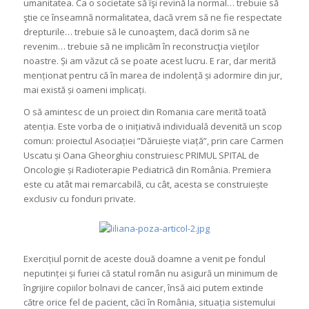
umanitatea. Ca o societate să îşi revină la normal… trebuie să
ştie ce înseamnă normalitatea, dacă vrem să ne fie respectate
drepturile… trebuie să le cunoaştem, dacă dorim să ne
revenim… trebuie să ne implicăm în reconstrucţia vieţilor
noastre. Și am văzut că se poate acest lucru. E rar, dar merită
menționat pentru că în marea de indolență și adormire din jur,
mai există și oameni implicați.
O să amintesc de un proiect din Romania care merită toată
atenția. Este vorba de o inițiativă individuală devenită un scop
comun: proiectul Asociației ”Dăruiește viață”, prin care Carmen
Uscatu și Oana Gheorghiu construiesc PRIMUL SPITAL de
Oncologie și Radioterapie Pediatrică din România. Premiera
este cu atât mai remarcabilă, cu cât, acesta se construiește
exclusiv cu fonduri private.
Exercițiul pornit de aceste două doamne a venit pe fondul
neputinței și furiei că statul român nu asigură un minimum de
îngrijire copiilor bolnavi de cancer, însă aici putem extinde
către orice fel de pacient, căci în România, situația sistemului