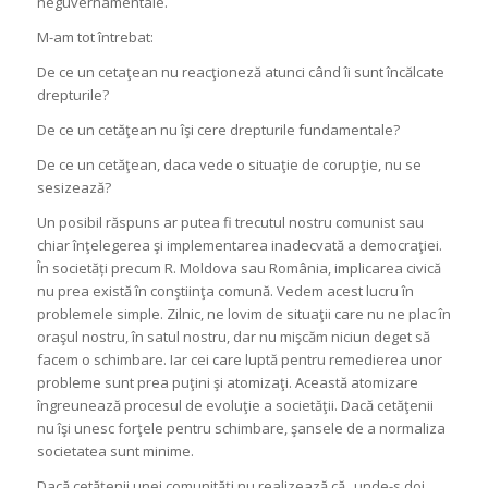
neguvernamentale.
M-am tot întrebat:
De ce un cetaţean nu reacţioneză atunci când îi sunt încălcate
drepturile?
De ce un cetăţean nu îşi cere drepturile fundamentale?
De ce un cetăţean, daca vede o situaţie de corupţie, nu se
sesizează?
Un posibil răspuns ar putea fi trecutul nostru comunist sau
chiar înţelegerea şi implementarea inadecvată a democraţiei.
În societăți precum R. Moldova sau România, implicarea civică
nu prea există în conştiinţa comună. Vedem acest lucru în
problemele simple. Zilnic, ne lovim de situaţii care nu ne plac în
oraşul nostru, în satul nostru, dar nu mişcăm niciun deget să
facem o schimbare. Iar cei care luptă pentru remedierea unor
probleme sunt prea puţini şi atomizaţi. Această atomizare
îngreunează procesul de evoluţie a societăţii. Dacă cetăţenii
nu îşi unesc forţele pentru schimbare, şansele de a normaliza
societatea sunt minime.
Dacă cetăţenii unei comunităţi nu realizează că „unde-s doi