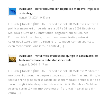
#LIDFlash – Referendumul din Republica Moldova: implicații
și strategii
August 13, 2024 - 9:17 am
LIDFlash | Nicolae ȚÎBRIGAN | expert asociat LID Moldova Contextul
politic al negocierilor de aderare la UE Pe 24 iunie 2024, Republica
Moldova și Ucraina au lansat oficial negocierile[i] cu Uniunea
Europeană la Luxemburg, un moment semnificativ pentru viitorul
celor două state și pentru relațiile lor cu blocul comunitar. Acest
eveniment crucial vine într-un context […]
#LIDFlash – Vinul moldovenesc nu ajunge în canalizare: de
la dezinformare la date statistice reale
August 9, 2024 - 7:17 am
LIDFlash | Nicolae ȚÎBRIGAN | expert asociat LID Moldova Vinificatorii
moldoveni și zvonurile despre situația exporturilor În ultimul timp, în
spațiul online și pe diverse canale de social media[i] circulă o serie de
zvonuri și știri false despre industria vinicolă din Republica Moldova.
Acestea susțin că vinul moldovenesc ar fi aruncat în canalizare din
cauza […]