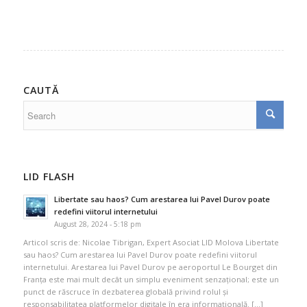
CAUTĂ
LID FLASH
Libertate sau haos? Cum arestarea lui Pavel Durov poate
redefini viitorul internetului
August 28, 2024 - 5:18 pm
Articol scris de: Nicolae Tibrigan, Expert Asociat LID Molova Libertate
sau haos? Cum arestarea lui Pavel Durov poate redefini viitorul
internetului. Arestarea lui Pavel Durov pe aeroportul Le Bourget din
Franța este mai mult decât un simplu eveniment senzațional; este un
punct de răscruce în dezbaterea globală privind rolul și
responsabilitatea platformelor digitale în era informațională. […]