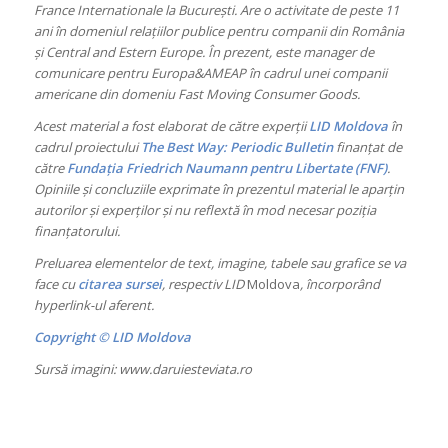
France Internationale la București. Are o activitate de peste 11
ani în domeniul relațiilor publice pentru companii din România
și Central and Estern Europe. În prezent, este manager de
comunicare pentru Europa&AMEAP în cadrul unei companii
americane din domeniu Fast Moving Consumer Goods.
Acest material a fost elaborat de către experții
LID Moldova
în
cadrul proiectului
The Best Way: Periodic Bulletin
finanțat de
către
Fundația Friedrich Naumann pentru Libertate (FNF)
.
Opiniile și concluziile exprimate în prezentul material le aparțin
autorilor și experților și nu reflextă în mod necesar poziția
finanțatorului.
Preluarea elementelor de text, imagine, tabele sau grafice se va
face cu
citarea sursei
, respectiv LID
Moldova
, încorporând
hyperlink-ul aferent.
Copyright © LID Moldova
Sursă imagini: www.daruiesteviata.ro