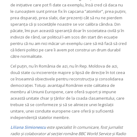
de inițiative care pot fi date ca exemplu, însă cred că daca nu
le cunoaștem sunt prinse fix în capcana ”atomilor”, prea puțini,
prea disparați, prea slabi, dar prezenți cât să nu ne pierdem
speranța că și societățile noastre se vor calibra cândva. Din
păcate, îmi pun această speranță doar în societatea civilă și în
indivizii de rând, iar politicul l-am scos din start din ecuație
pentru că nu am nici măcar un exemplu care să mă facă să cred
că liderii politici pe care îi avem pot construi un drum durabil
către normalitate.
Cel puțin, nu în România de azi, nu în Rep. Moldova de azi,
două state cu incoerențe majore și lipsă de direcție în tot ceea
ce înseamnă obiectivele pentru reconstrucția și consolidarea
democrației. Totuși. avantajul României este calitatea de
membru al Uniunii Europene, care oferă suport și impune
această unitate chiar și țărilor de la coada clasamentului, care
trebuie să se conformeze și să se alinieze unei legislații
unitare, unei conduite europene care oferă și suficientă
independență statelor membre.
Liliana Simionescu
este specialist în comunicare, fost jurnalist
radio și colaborator al secției române BBC World Service și Radio