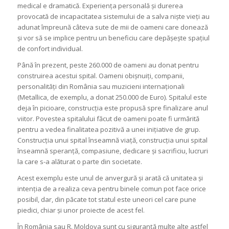
medical e dramatică. Experiența personală și durerea
provocată de incapacitatea sistemului de a salva niște vieți au
adunat împreună câteva sute de mii de oameni care donează
și vor să se implice pentru un beneficiu care depășește spațiul
de confort individual.
Până în prezent, peste 260.000 de oameni au donat pentru
construirea acestui spital. Oameni obișnuiți, companii,
personalități din România sau muzicieni internaționali
(Metallica, de exemplu, a donat 250.000 de Euro). Spitalul este
deja în picioare, construcția este propusă spre finalizare anul
viitor. Povestea spitalului făcut de oameni poate fi urmărită
pentru a vedea finalitatea pozitivă a unei inițiative de grup.
Construcția unui spital înseamnă viață, construcția unui spital
înseamnă speranță, compasiune, dedicare și sacrificiu, lucruri
la care s-a alăturat o parte din societate.
Acest exemplu este unul de anvergură și arată că unitatea și
intenția de a realiza ceva pentru binele comun pot face orice
posibil, dar, din păcate tot statul este uneori cel care pune
piedici, chiar și unor proiecte de acest fel.
În România sau R. Moldova sunt cu siguranță multe alte astfel