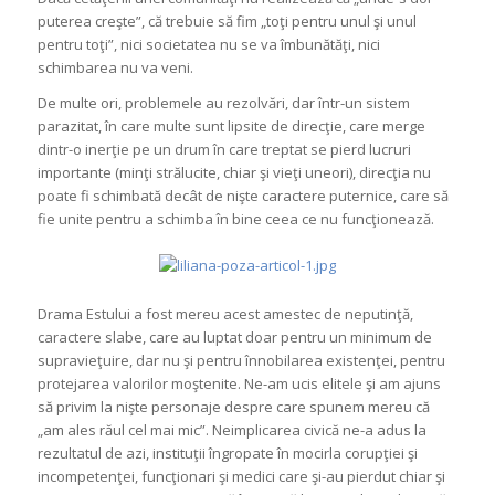
puterea creşte”, că trebuie să fim „toţi pentru unul şi unul
pentru toţi”, nici societatea nu se va îmbunătăţi, nici
schimbarea nu va veni.
De multe ori, problemele au rezolvări, dar într-un sistem
parazitat, în care multe sunt lipsite de direcţie, care merge
dintr-o inerţie pe un drum în care treptat se pierd lucruri
importante (minţi strălucite, chiar şi vieţi uneori), direcţia nu
poate fi schimbată decât de nişte caractere puternice, care să
fie unite pentru a schimba în bine ceea ce nu funcţionează.
Drama Estului a fost mereu acest amestec de neputinţă,
caractere slabe, care au luptat doar pentru un minimum de
supravieţuire, dar nu şi pentru înnobilarea existenţei, pentru
protejarea valorilor moştenite. Ne-am ucis elitele şi am ajuns
să privim la nişte personaje despre care spunem mereu că
„am ales răul cel mai mic”. Neimplicarea civică ne-a adus la
rezultatul de azi, instituţii îngropate în mocirla corupţiei şi
incompetenţei, funcţionari şi medici care şi-au pierdut chiar şi