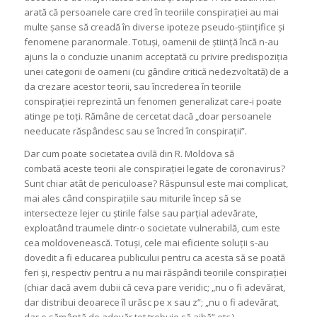
arată că persoanele care cred în teoriile conspirației au mai
multe șanse să creadă în diverse ipoteze pseudo-științifice și
fenomene paranormale. Totuși, oamenii de știință încă n-au
ajuns la o concluzie unanim acceptată cu privire predispoziția
unei categorii de oameni (cu gândire critică nedezvoltată) de a
da crezare acestor teorii, sau încrederea în teoriile
conspirației reprezintă un fenomen generalizat care-i poate
atinge pe toți. Rămâne de cercetat dacă „doar persoanele
needucate răspândesc sau se încred în conspirații”.
Dar cum poate societatea civilă din R. Moldova să
combată aceste teorii ale conspirației legate de coronavirus?
Sunt chiar atât de periculoase? Răspunsul este mai complicat,
mai ales când conspirațiile sau miturile încep să se
intersecteze lejer cu știrile false sau parțial adevărate,
exploatând traumele dintr-o societate vulnerabilă, cum este
cea moldovenească. Totuși, cele mai eficiente soluții s-au
dovedit a fi educarea publicului pentru ca acesta să se poată
feri și, respectiv pentru a nu mai răspândi teoriile conspirației
(chiar dacă avem dubii că ceva pare veridic; „nu o fi adevărat,
dar distribui deoarece îl urăsc pe x sau z”; „nu o fi adevărat,
dar o sămânță de adevăr tot trebuie să aibă” etc.).