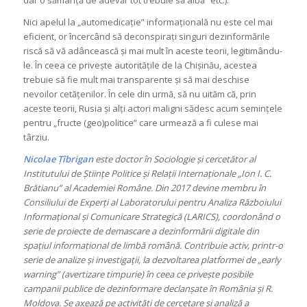
Nici apelul la „automedicație” informațională nu este cel mai
eficient, or încercând să deconspirați singuri dezinformările
riscă să vă adâncească și mai mult în aceste teorii, legitimându-
le. În ceea ce privește autoritățile de la Chișinău, acestea
trebuie să fie mult mai transparente și să mai deschise
nevoilor cetățenilor. În cele din urmă, să nu uităm că, prin
aceste teorii, Rusia și alți actori maligni sădesc acum semințele
pentru „fructe (geo)politice” care urmează a fi culese mai
târziu.
Nicolae Țîbrigan
este doctor în Sociologie și cercetător al
Institutului de Științe Politice și Relații Internaționale „Ion I. C.
Brătianu” al Academiei Române. Din 2017 devine membru în
Consiliului de Experți al Laboratorului pentru Analiza Războiului
Informațional și Comunicare Strategică (LARICS), coordonând o
serie de proiecte de demascare a dezinformării digitale din
spațiul informațional de limbă română. Contribuie activ, printr-o
serie de analize și investigații, la dezvoltarea platformei de „early
warning” (avertizare timpurie) în ceea ce privește posibile
campanii publice de dezinformare declanșate în România și R.
Moldova. Se axează pe activități de cercetare și analiză a