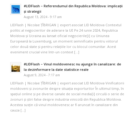
#LIDFlash – Referendumul din Republica Moldova: implicații
și strategii
August 13, 2024 - 9:17 am
LIDFlash | Nicolae ȚÎBRIGAN | expert asociat LID Moldova Contextul
politic al negocierilor de aderare la UE Pe 24 iunie 2024, Republica
Moldova și Ucraina au lansat oficial negocierile[i] cu Uniunea
Europeană la Luxemburg, un moment semnificativ pentru viitorul
celor două state și pentru relațiile lor cu blocul comunitar. Acest
eveniment crucial vine într-un context […]
#LIDFlash – Vinul moldovenesc nu ajunge în canalizare: de
la dezinformare la date statistice reale
August 9, 2024 - 7:17 am
LIDFlash | Nicolae ȚÎBRIGAN | expert asociat LID Moldova Vinificatorii
moldoveni și zvonurile despre situația exporturilor În ultimul timp, în
spațiul online și pe diverse canale de social media[i] circulă o serie de
zvonuri și știri false despre industria vinicolă din Republica Moldova.
Acestea susțin că vinul moldovenesc ar fi aruncat în canalizare din
cauza […]