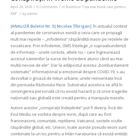
/
/
April 29, 2020
0 Comments
in
Buletinul ”Cea mai bună cale pentru
/
RM”
by
admin
[ANALIZĂ Buletin Nr. 5] Nicolae Țîbrigan|
În actualul context
al pandemiei de coronavirus există și ceva care se propagă
mult mai repede – „infodemia” răspândită masiv pe rețelele de
socializare. Prin infodemie, OMS înțelege „o supraabundență
de informații – unele corecte, altele nu – care îngreunează
accesul oamenilor la surse de încredere atunci când au mai
multă nevoie de ele”. Dar la adăpostul acestui „bombardament
sistematic” informațional și emoțional despre COVID-19, s-au
dezvoltat o groază de mituri urbane, unele reinventate încă
din perioada Războiului Rece. Substratul acestora se află în
convingerea personală că nu există hazard și că orice tragedie
națională sau globală este creată pentru a manipula masele.
Autorii acestor „conspirații îndeplinite” pot fi diverși. Încă din
Evul Mediu se vorbea despre evrei, după care au fost
francmasonii, comuniștii, reptilienii, Vaticanul, sectele oculte
răspândite global, etc. Uneori, toate aceste pseudo-teorii sunt
combinate la un loc pentru a întări narațiunea că există entități