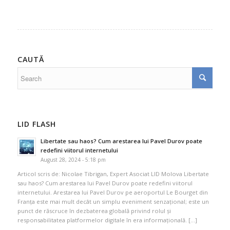
CAUTĂ
LID FLASH
Libertate sau haos? Cum arestarea lui Pavel Durov poate
redefini viitorul internetului
August 28, 2024 - 5:18 pm
Articol scris de: Nicolae Tibrigan, Expert Asociat LID Molova Libertate
sau haos? Cum arestarea lui Pavel Durov poate redefini viitorul
internetului. Arestarea lui Pavel Durov pe aeroportul Le Bourget din
Franța este mai mult decât un simplu eveniment senzațional; este un
punct de răscruce în dezbaterea globală privind rolul și
responsabilitatea platformelor digitale în era informațională. […]