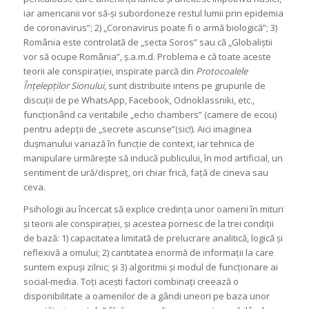
iar americanii vor să-și subordoneze restul lumii prin epidemia
de coronavirus”; 2) „Coronavirus poate fi o armă biologică”; 3)
România este controlată de „secta Soros” sau că „Globaliștii
vor să ocupe România”, ș.a.m.d. Problema e că toate aceste
teorii ale conspirației, inspirate parcă din
Protocoalele
Înțelepților Sionului
, sunt distribuite intens pe grupurile de
discuții de pe WhatsApp, Facebook, Odnoklassniki, etc.,
funcționând ca veritabile „echo chambers” (camere de ecou)
pentru adepții de „secrete ascunse”(sic!). Aici imaginea
dușmanului variază în funcție de context, iar tehnica de
manipulare urmărește să inducă publicului, în mod artificial, un
sentiment de ură/dispreț, ori chiar frică, față de cineva sau
ceva.
Psihologii au încercat să explice credința unor oameni în mituri
și teorii ale conspirației, și acestea pornesc de la trei condiții
de bază: 1) capacitatea limitată de prelucrare analitică, logică și
reflexivă a omului; 2) cantitatea enormă de informații la care
suntem expuși zilnic; și 3) algoritmii și modul de funcționare ai
social-media. Toți acești factori combinați creează o
disponibilitate a oamenilor de a gândi uneori pe baza unor