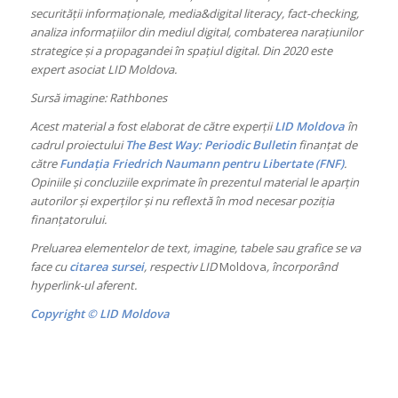
securității informaționale, media&digital literacy, fact-checking,
analiza informațiilor din mediul digital, combaterea narațiunilor
strategice și a propagandei în spațiul digital. Din 2020 este
expert asociat LID Moldova.
Sursă imagine: Rathbones
Acest material a fost elaborat de către experții
LID Moldova
în
cadrul proiectului
The Best Way: Periodic Bulletin
finanțat de
către
Fundația Friedrich Naumann pentru Libertate (FNF)
.
Opiniile și concluziile exprimate în prezentul material le aparțin
autorilor și experților și nu reflextă în mod necesar poziția
finanțatorului.
Preluarea elementelor de text, imagine, tabele sau grafice se va
face cu
citarea sursei
, respectiv LID
Moldova
, încorporând
hyperlink-ul aferent.
Copyright © LID Moldova