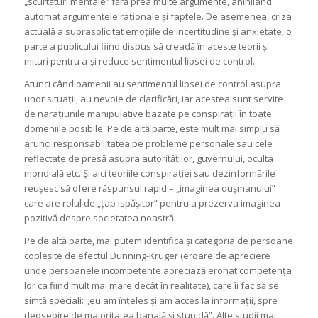
„scurtături mentale” fără prea multe argumente, anihilând
automat argumentele raționale și faptele. De asemenea, criza
actuală a suprasolicitat emoțiile de incertitudine și anxietate, o
parte a publicului fiind dispus să creadă în aceste teorii și
mituri pentru a-și reduce sentimentul lipsei de control.
Atunci când oamenii au sentimentul lipsei de control asupra
unor situații, au nevoie de clarificări, iar acestea sunt servite
de narațiunile manipulative bazate pe conspirații în toate
domeniile posibile. Pe de altă parte, este mult mai simplu să
arunci responsabilitatea pe probleme personale sau cele
reflectate de presă asupra autorităților, guvernului, oculta
mondială etc. Și aici teoriile conspirației sau dezinformările
reușesc să ofere răspunsul rapid – „imaginea dușmanului”
care are rolul de „țap ispășitor” pentru a prezerva imaginea
pozitivă despre societatea noastră.
Pe de altă parte, mai putem identifica și categoria de persoane
copleșite de efectul Dunning-Kruger (eroare de apreciere
unde persoanele incompetente apreciază eronat competența
lor ca fiind mult mai mare decât în realitate), care îi fac să se
simtă speciali: „eu am înțeles și am acces la informații, spre
deosebire de majoritatea banală și stupidă”. Alte studii mai