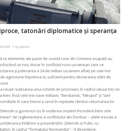
ciproce, tatonări diplomatice și speranța
/
IDFLASH
by
admin
 ce elemente ale pazei de coastă ruse din Crimeea ocupată au
deschizând un nou dosar în conflictul ruso-ucrainean care se
tarea și judecarea a 24 de militari ucraineni aflați pe cele trei
de agresiune împotriva ei, suficient pentru declararea stării de
Rusia.
a reușit realizarea unui schimb de prizonieri, în cadrul căruia toți cei
a Kiev. Însă cele trei nave militare, ”Berdiansk, ”Nikopol” și ”Ianî
condițiile în care Kievul a cerut în repetate rânduri returnarea lor.
lenski și guvernul rus în vederea creșterii încrederii între cele
meier” de reglementare a conflictului din Donbas – zilele trecute a
rmătoarea întâlnire a președinților Zelenski și Putin, cu
diatori, în cadrul ”formatului Normandia” – 9 decembrie.