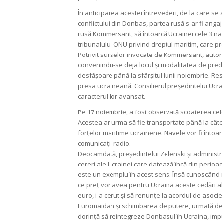
În anticiparea acestei întrevederi, de la care 
conflictului din Donbas, partea rusă s-ar fi anga
rusă Kommersant, să întoarcă Ucrainei cele 3 nav
tribunalului ONU privind dreptul maritim, care p
Potrivit surselor invocate de Kommersant, autorit
convenindu-se deja locul și modalitatea de preda
desfășoare până la sfârșitul lunii noiembrie. Res
presa ucraineană. Consilierul președintelui Ucra
caracterul lor avansat.
Pe 17 noiembrie, a fost observată scoaterea celo
Acestea ar urma să fie transportate până la cât
forțelor maritime ucrainene. Navele vor fi întoars
comunicații radio.
Deocamdată, președintelui Zelenski și administra
cereri ale Ucrainei care datează încă din perioa
este un exemplu în acest sens. Însă cunoscând 
ce preț vor avea pentru Ucraina aceste cedări al
euro, i-a cerut și să renunțe la acordul de asoc
Euromaidan și schimbarea de putere, urmată de
dorință să reintegreze Donbasul în Ucraina, im