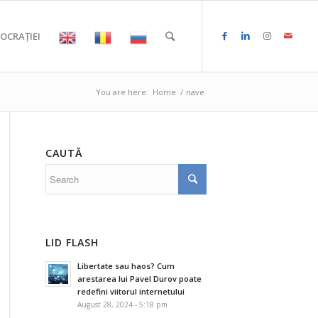
OCRAȚIEI
You are here:
Home
/
nave
CAUTĂ
LID FLASH
Libertate sau haos? Cum
arestarea lui Pavel Durov poate
redefini viitorul internetului
August 28, 2024 - 5:18 pm