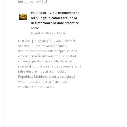
într-un context […]
#LIDFlash – Vinul moldovenesc
nu ajunge în canalizare: de la
dezinformare la date statistice
reale
August 9, 2024 - 7:17 am
LIDFlash | Nicolae ȚÎBRIGAN | expert
asociat LID Moldova Vinificatorii
moldoveni și zvonurile despre situația
exporturilor În ultimul timp, în spațiul
online și pe diverse canale de social
media[i] circulă o serie de zvonuri și știri
false despre industria vinicolă din
Republica Moldova. Acestea susțin că
vinul moldovenesc ar fi aruncat în
canalizare din cauza […]