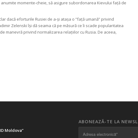
n în anumite momente-cheie, să asigure subordonarea Kievului față de
lar dacă eforturile Rusiei de a-și atașa o ”față umană” privind
ladimir Zelenski își dă seama că pe măsură ce îi scade popularitatea
ja de manevră privind normalizarea relațiilor cu Rusia. De aceea,
ABONEAZĂ-TE LA NEWS
LID Moldova”