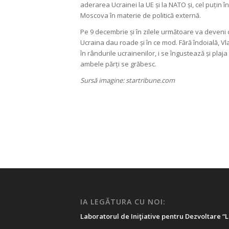
aderarea Ucrainei la UE și la NATO și, cel puți
Moscova în materie de politică externă.
Pe 9 decembrie și în zilele următoare va deveni c
Ucraina dau roade și în ce mod. Fără îndoială, V
în rândurile ucrainenilor, i se îngustează și pla
ambele părți se grăbesc.
Sursă imagine: startribune.com
IA LEGĂTURA CU NOI:
Laboratorul de Iniţiative pentru Dezvoltare “