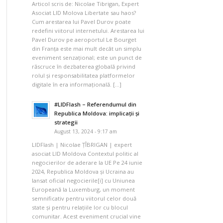
Articol scris de: Nicolae Tibrigan, Expert
Asociat LID Molova Libertate sau haos?
Cum arestarea lui Pavel Durov poate
redefini viitorul internetului. Arestarea lui
Pavel Durov pe aeroportul Le Bourget
din Franța este mai mult decât un simplu
eveniment senzațional; este un punct de
răscruce în dezbaterea globală privind
rolul și responsabilitatea platformelor
digitale în era informațională. […]
#LIDFlash – Referendumul din
Republica Moldova: implicații și
strategii
August 13, 2024 - 9:17 am
LIDFlash | Nicolae ȚÎBRIGAN | expert
asociat LID Moldova Contextul politic al
negocierilor de aderare la UE Pe 24 iunie
2024, Republica Moldova și Ucraina au
lansat oficial negocierile[i] cu Uniunea
Europeană la Luxemburg, un moment
semnificativ pentru viitorul celor două
state și pentru relațiile lor cu blocul
comunitar. Acest eveniment crucial vine