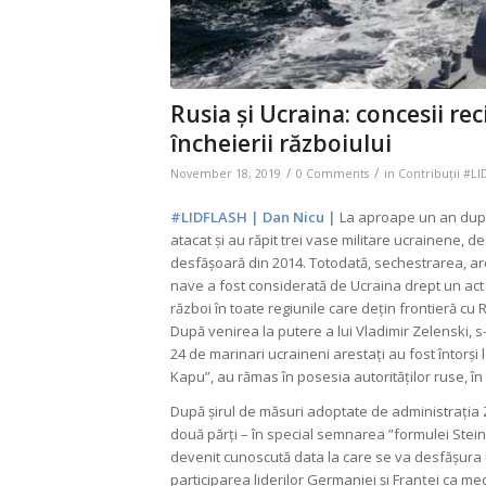
Rusia și Ucraina: concesii re
încheierii războiului
/
/
November 18, 2019
0 Comments
in
Contribuții #L
#LIDFLASH | Dan Nicu |
La aproape un an după
atacat și au răpit trei vase militare ucrainene, 
desfășoară din 2014. Totodată, sechestrarea, ares
nave a fost considerată de Ucraina drept un act 
război în toate regiunile care dețin frontieră cu 
După venirea la putere a lui Vladimir Zelenski, s-
24 de marinari ucraineni arestați au fost întorși l
Kapu”, au rămas în posesia autorităților ruse, în 
După șirul de măsuri adoptate de administrația Ze
două părți – în special semnarea ”formulei Stein
devenit cunoscută data la care se va desfășura u
participarea liderilor Germaniei și Franței ca me