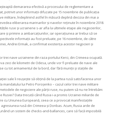
se așteaptă demararea efectivă a procesului de reglementare a
jat, potrivit unor informații difuzate pe 15 noiembrie de publicația
e militare, îndeplinind astfel în măsură deplină decizia din mai a
revedea eliberarea marinarilor și navelor reținute în noiembrie 2018.
ățile ruse și ucrainene s-ar afla la ultimele etape ale negocierilor,
re și primire a ambarcațiunilor, iar operațiunea ar trebui să se
pectivele informații au fost preluate, pe 16 noiembrie, de către
inei, Andrei Ermak, a confirmat existența acestor negocieri și
r trei nave ucrainene din raza portului Kerci, din Crimeea ocupată.
eva zeci de kilometri de Odesa, unde vor fi preluate de nave ale
e cu tot armamentul de la bord, dar fără muniții și stațiile de
ției sale îi reușește să obțină de la partea rusă satisfacerea unor
da mandatului lui Petro Poroșenko – cazul celor trei nave militare
metodele de negociere ale părții ruse, nu putem să nu ne întrebăm:
e Rusiei? Data trecută când Rusia i-a promis Ucrainei miliarde de
iere cu Uniunea Europeană, ceea ce a provocat manifestațiile
 agresiunea rusă din Crimeea și Donbas. Acum, Rusia arde de
punând un sistem de checks-and-ballances, care să facă imposibilă