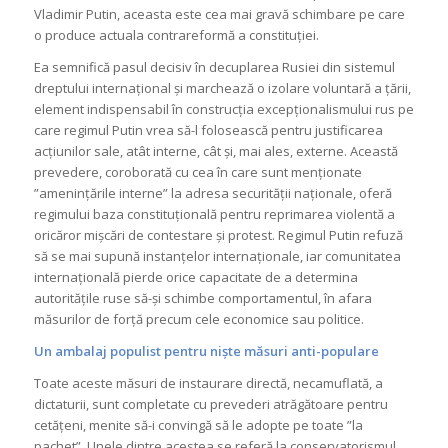
Vladimir Putin, aceasta este cea mai gravă schimbare pe care
o produce actuala contrareformă a constituției.
Ea semnifică pasul decisiv în decuplarea Rusiei din sistemul
dreptului internațional și marchează o izolare voluntară a țării,
element indispensabil în construcția excepționalismului rus pe
care regimul Putin vrea să-l folosească pentru justificarea
acțiunilor sale, atât interne, cât și, mai ales, externe. Această
prevedere, coroborată cu cea în care sunt menționate
”amenințările interne” la adresa securității naționale, oferă
regimului baza constituțională pentru reprimarea violentă a
oricăror mișcări de contestare și protest. Regimul Putin refuză
să se mai supună instanțelor internaționale, iar comunitatea
internațională pierde orice capacitate de a determina
autoritățile ruse să-și schimbe comportamentul, în afara
măsurilor de forță precum cele economice sau politice.
Un ambalaj populist pentru niște măsuri anti-populare
Toate aceste măsuri de instaurare directă, necamuflată, a
dictaturii, sunt completate cu prevederi atrăgătoare pentru
cetățeni, menite să-i convingă să le adopte pe toate ”la
pachet”. Unele dintre acestea se referă la conservatorismul