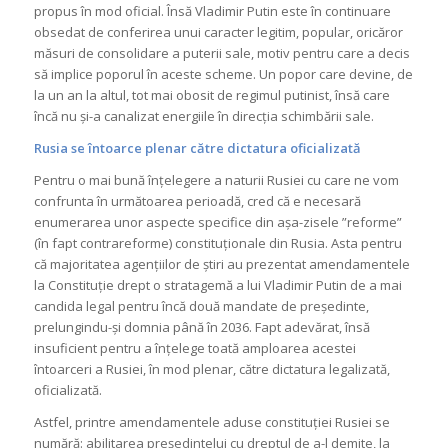
propus în mod oficial. Însă Vladimir Putin este în continuare
obsedat de conferirea unui caracter legitim, popular, oricăror
măsuri de consolidare a puterii sale, motiv pentru care a decis
să implice poporul în aceste scheme. Un popor care devine, de
la un an la altul, tot mai obosit de regimul putinist, însă care
încă nu și-a canalizat energiile în direcția schimbării sale.
Rusia se întoarce plenar către dictatura oficializată
Pentru o mai bună înțelegere a naturii Rusiei cu care ne vom
confrunta în următoarea perioadă, cred că e necesară
enumerarea unor aspecte specifice din așa-zisele ”reforme”
(în fapt contrareforme) constituționale din Rusia. Asta pentru
că majoritatea agențiilor de știri au prezentat amendamentele
la Constituție drept o stratagemă a lui Vladimir Putin de a mai
candida legal pentru încă două mandate de președinte,
prelungindu-și domnia până în 2036. Fapt adevărat, însă
insuficient pentru a înțelege toată amploarea acestei
întoarceri a Rusiei, în mod plenar, către dictatura legalizată,
oficializată.
Astfel, printre amendamentele aduse constituției Rusiei se
numără: abilitarea președintelui cu dreptul de a-l demite, la