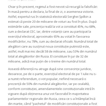
Chiar și în prezent, regimul a fost nevoit să recurgă la falsificări
în masă pentru a declara, la final de zi, o asemenea victorie.
Astfel, expertul rus în statistică electorală Serghei Șpilkin a
estimat că peste 20 de milioane de voturi au fost în plus. După
estimările sale, prezența reală la vot a constituit 45%, nu 68%,
cum a declarat CEC. Iar, dintre votanții care au participat la
exercițiul electoral, aproximativ 65% au votat în favoarea
modificărilor, nu 78%, cum au declarat oficialii. Numărul total de
alegători care au susținut noua constituție putinistă este,
astfel, mult mai mic decât 58 de milioane, sau 53% din numărul
total al alegătorilor din Rusia. El constituie în jur de 32 de
milioane, adică mai puțin de o treime din numărul total.
Această diferență nu atrage după sine consecințe juridice,
deoarece, pe de o parte, exercițiul electoral de pe 1 iulie nu s-
a numit referendum, ci vot popular, nefiind necesară o
prezență de 50% din numărul alegătorilor, iar pe cealaltă,
conform constituției, amendamentele constituționale intră în
vigoare după obținerea unui vot favorabil în majoritatea
parlamentelor regionale din Rusia, ceea ce s-a întâmplat încă
din martie, când ”pachetul” de modificări constituționale a fost