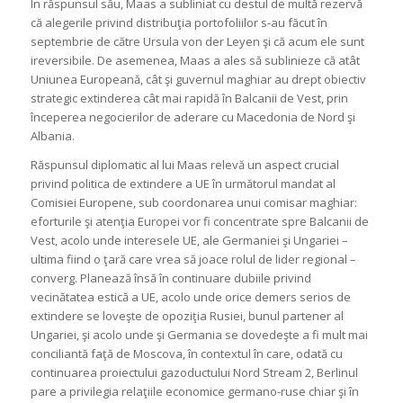
În răspunsul său, Maas a subliniat cu destul de multă rezervă
că alegerile privind distribuţia portofoliilor s-au făcut în
septembrie de către Ursula von der Leyen şi că acum ele sunt
ireversibile. De asemenea, Maas a ales să sublinieze că atât
Uniunea Europeană, cât şi guvernul maghiar au drept obiectiv
strategic extinderea cât mai rapidă în Balcanii de Vest, prin
începerea negocierilor de aderare cu Macedonia de Nord şi
Albania.
Răspunsul diplomatic al lui Maas relevă un aspect crucial
privind politica de extindere a UE în următorul mandat al
Comisiei Europene, sub coordonarea unui comisar maghiar:
eforturile şi atenţia Europei vor fi concentrate spre Balcanii de
Vest, acolo unde interesele UE, ale Germaniei şi Ungariei –
ultima fiind o ţară care vrea să joace rolul de lider regional –
converg. Planează însă în continuare dubiile privind
vecinătatea estică a UE, acolo unde orice demers serios de
extindere se loveşte de opoziţia Rusiei, bunul partener al
Ungariei, şi acolo unde şi Germania se dovedeşte a fi mult mai
conciliantă faţă de Moscova, în contextul în care, odată cu
continuarea proiectului gazoductului Nord Stream 2, Berlinul
pare a privilegia relaţiile economice germano-ruse chiar şi în