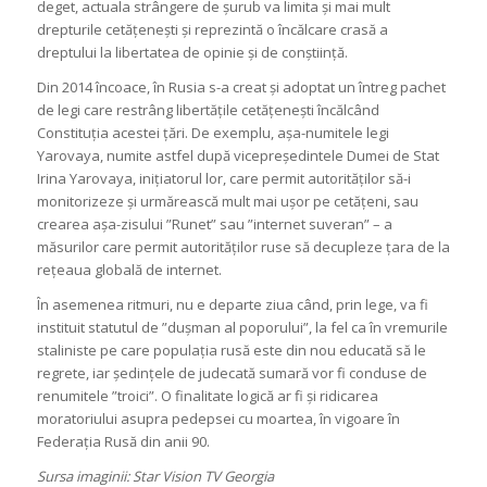
deget, actuala strângere de șurub va limita și mai mult
drepturile cetățenești și reprezintă o încălcare crasă a
dreptului la libertatea de opinie și de conștiință.
Din 2014 încoace, în Rusia s-a creat și adoptat un întreg pachet
de legi care restrâng libertățile cetățenești încălcând
Constituția acestei țări. De exemplu, așa-numitele legi
Yarovaya, numite astfel după vicepreședintele Dumei de Stat
Irina Yarovaya, inițiatorul lor, care permit autorităților să-i
monitorizeze și urmărească mult mai ușor pe cetățeni, sau
crearea așa-zisului ”Runet” sau ”internet suveran” – a
măsurilor care permit autorităților ruse să decupleze țara de la
rețeaua globală de internet.
În asemenea ritmuri, nu e departe ziua când, prin lege, va fi
instituit statutul de ”dușman al poporului”, la fel ca în vremurile
staliniste pe care populația rusă este din nou educată să le
regrete, iar ședințele de judecată sumară vor fi conduse de
renumitele ”troici”. O finalitate logică ar fi și ridicarea
moratoriului asupra pedepsei cu moartea, în vigoare în
Federația Rusă din anii 90.
Sursa imaginii: Star Vision TV Georgia