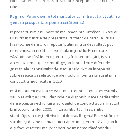
constituționale, care intră în vigoare începând cu ziua de 4
iulie.
Regimul Putin devine tot mai autoritar întrucât a eșuat în a
genera prosperitate pentru cetățenii săi
În prezent, nimic nu pare să mai amenințe următorii 16 ani ai
lui Putin în funcția de președinte, dictator de facto, al Rusiei.
Însă tocmai de aici, din epoca ”putinismului dezvoltat”, pot
începe mișcări în elita consolidată în jurul lui Putin, care,
văzându-se fără inamici periculoși în interiorul țării, își va
accentua tendințele centrifuge, iar lupta dintre diferitele
grupări ale ”capitaliștilor de stat” și ”siloviki” va începe să
șubrezească bazele solide ale noului imperiu instaurat prin
constituția modificată în 2020.
Încă nu putem estima ce va urma ulterior: o nouă perestroika
sau o revoluție? Totul depinde de disponibilitatea cetățenilor
de a accepta vechiul târg, surogatul de contract social instituit
la începutul anilor 2000: limitarea libertății în schimbul
stabilității și a creșterii nivelului de trai. Regimul Putin strânge
șurubul și devine tot mai autoritar tocmai pentru că a eșuat în
a-și face cetățenii mai prosperi, acum nemairămânându-i