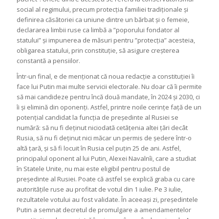
social al regimului, precum protecția familiei tradiționale și
definirea căsătoriei ca uniune dintre un bărbat și o femeie,
declararea limbii ruse ca limbă a ”poporului fondator al
statului” și impunerea de măsuri pentru ”protecția” acesteia,
obligarea statului, prin constituție, să asigure creșterea
constantă a pensiilor.
Într-un final, e de menționat că noua redacție a constituției îi
face lui Putin mai multe servicii electorale. Nu doar că îi permite
să mai candideze pentru încă două mandate, în 2024 și 2030, ci
îi și elimină din oponenți. Astfel, printre noile cerințe față de un
potențial candidat la funcția de președinte al Rusiei se
numără: să nu fi deținut niciodată cetățenia altei țări decât
Rusia, să nu fi deținut nici măcar un permis de ședere într-o
altă țară, și să fi locuit în Rusia cel puțin 25 de ani. Astfel,
principalul oponent al lui Putin, Alexei Navalnîi, care a studiat
în Statele Unite, nu mai este eligibil pentru postul de
președinte al Rusiei. Poate că astfel se explică graba cu care
autoritățile ruse au profitat de votul din 1 iulie. Pe 3 iulie,
rezultatele votului au fost validate. În aceeași zi, președintele
Putin a semnat decretul de promulgare a amendamentelor