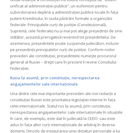
unificat al administrației publice”, un eufemism pentru
subordonarea deplină a administrației publice locale în fața
puterii Kremlinului, în ciuda păstrării formale a organizării
federale. Principalele curți de justiție (Constituțională,
Supremă, cele federale) nu-și mai pot alege președinții de sine
stătător, această prerogativă revenind tot președintelui. De
asemenea, președintele poate suspenda judecători, inclusiv
pe președinții principalelor curți de justiție. Conform noilor
prevederi ale constituției, președintele numește procurorul
general al Rusiei – drept care în prezent îi revine Consiliului
Federației.
Rusia își asumă, prin constituție, nerespectarea
angajamentelor sale internaționale
Una dintre cele mai importante prevederi ale noii redacții a
constituției Rusiei este prioritatea legislației interne în fața
celei internaționale. Statul rus își asumă, prin constituție,
nerespectarea angajamentelor sale internaționale în situațiile
în care, de exemplu, este dat în judecată la CEDO sau este
adus în fața altor curți internaționale de arbitraj în diverse
domenii. Dincolo de instaurarea unei dictaturi personale a lui