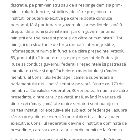
discreție, pe prim-ministru sau de a respinge demisia prim-
ministrului în funcție, stabilirea de către președinte a
instituțiilor puterii executive pe care le poate conduce
personal, fără participarea guvernului, președintele capătă
dreptul de a numi și demite miniștrii din guvern (anterior
miniștrii erau selectați și propuși de către prim-ministru). Toți
miniștrii din structurile de forță (armată, interne, justiție,
informații) sunt numiți în funcție de către președinte. Articolul
83, punctul (b), îl împuternicește pe președintele Federației
Ruse să conducă guvernul federal. Președintele își păstrează
imunitatea chiar și după încheierea mandatului și rămâne
membru al Consiliului Federației, camera superioară a
parlamentului rus – adică senator pe viață. Dintre cei 170 de
membri ai Consiliului Federației, 30 vor putea fi numiți de către
președinte, dintre care 7 pe viață. Însă, având în vedere că
dintre cei rămași, jumătate dintre senatori sunt numiți din
partea instituțiilor executive ale subiecților federației, asupra
cărora președintele exercită control direct ca lider al puterii
executive, Consiliul Federației devine o instituție dominată de
președinte, care va executa orice ordin primit de la Kremlin.
Noua redacție a constituției introduce conceptul de ”sistem