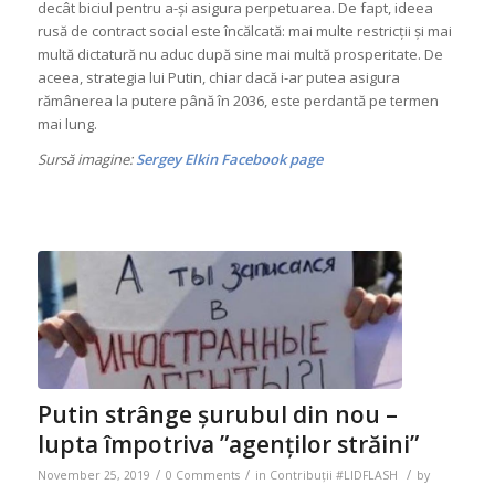
decât biciul pentru a-și asigura perpetuarea. De fapt, ideea
rusă de contract social este încălcată: mai multe restricții și mai
multă dictatură nu aduc după sine mai multă prosperitate. De
aceea, strategia lui Putin, chiar dacă i-ar putea asigura
rămânerea la putere până în 2036, este perdantă pe termen
mai lung.
Sursă imagine:
Sergey Elkin Facebook page
Putin strânge șurubul din nou –
lupta împotriva ”agenților străini”
/
/
/
November 25, 2019
0 Comments
in
Contribuții #LIDFLASH
by