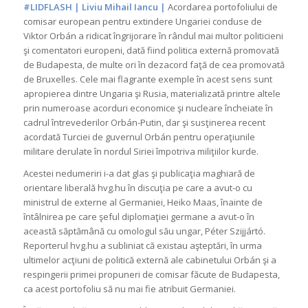
#LIDFLASH | Liviu Mihail Iancu |
Acordarea portofoliului de
comisar european pentru extindere Ungariei conduse de
Viktor Orbán a ridicat îngrijorare în rândul mai multor politicieni
şi comentatori europeni, dată fiind politica externă promovată
de Budapesta, de multe ori în dezacord faţă de cea promovată
de Bruxelles. Cele mai flagrante exemple în acest sens sunt
apropierea dintre Ungaria şi Rusia, materializată printre altele
prin numeroase acorduri economice şi nucleare încheiate în
cadrul întrevederilor Orbán-Putin, dar şi susţinerea recent
acordată Turciei de guvernul Orbán pentru operaţiunile
militare derulate în nordul Siriei împotriva miliţiilor kurde.
Acestei nedumeriri i-a dat glas şi publicaţia maghiară de
orientare liberală hvg.hu în discuţia pe care a avut-o cu
ministrul de externe al Germaniei, Heiko Maas, înainte de
întâlnirea pe care şeful diplomaţiei germane a avut-o în
această săptămână cu omologul său ungar, Péter Szijjártó.
Reporterul hvg.hu a subliniat că existau aşteptări, în urma
ultimelor acţiuni de politică externă ale cabinetului Orbán şi a
respingerii primei propuneri de comisar făcute de Budapesta,
ca acest portofoliu să nu mai fie atribuit Germaniei.