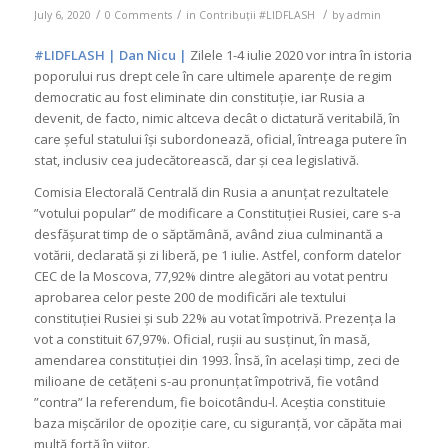
/
/
/
July 6, 2020
0 Comments
in
Contribuții #LIDFLASH
by
admin
#LIDFLASH | Dan Nicu |
Zilele 1-4 iulie 2020 vor intra în istoria
poporului rus drept cele în care ultimele aparențe de regim
democratic au fost eliminate din constituție, iar Rusia a
devenit, de facto, nimic altceva decât o dictatură veritabilă, în
care șeful statului își subordonează, oficial, întreaga putere în
stat, inclusiv cea judecătorească, dar și cea legislativă.
Comisia Electorală Centrală din Rusia a anunțat rezultatele
”votului popular” de modificare a Constituției Rusiei, care s-a
desfășurat timp de o săptămână, având ziua culminantă a
votării, declarată și zi liberă, pe 1 iulie. Astfel, conform datelor
CEC de la Moscova, 77,92% dintre alegători au votat pentru
aprobarea celor peste 200 de modificări ale textului
constituției Rusiei și sub 22% au votat împotrivă. Prezența la
vot a constituit 67,97%. Oficial, rușii au susținut, în masă,
amendarea constituției din 1993. Însă, în același timp, zeci de
milioane de cetățeni s-au pronunțat împotrivă, fie votând
”contra” la referendum, fie boicotându-l. Aceștia constituie
baza mișcărilor de opoziție care, cu siguranță, vor căpăta mai
multă forță în viitor.