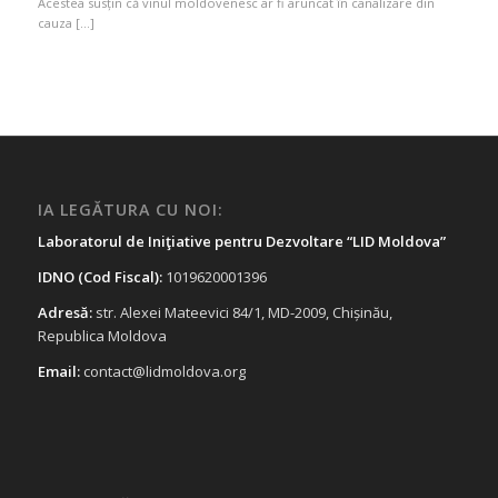
Acestea susțin că vinul moldovenesc ar fi aruncat în canalizare din
cauza […]
IA LEGĂTURA CU NOI:
Laboratorul de Iniţiative pentru Dezvoltare “LID Moldova”
IDNO (Cod Fiscal):
1019620001396
Adresă:
str. Alexei Mateevici 84/1, MD-2009, Chișinău,
Republica Moldova
Email:
contact@lidmoldova.org