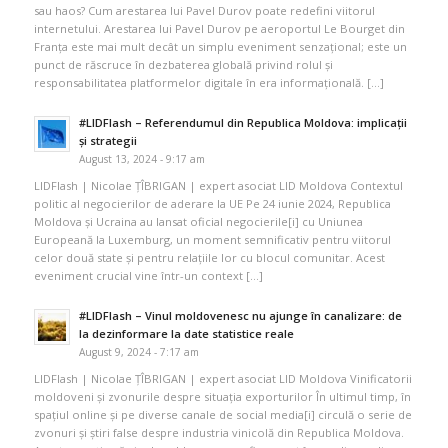
sau haos? Cum arestarea lui Pavel Durov poate redefini viitorul
internetului. Arestarea lui Pavel Durov pe aeroportul Le Bourget din
Franța este mai mult decât un simplu eveniment senzațional; este un
punct de răscruce în dezbaterea globală privind rolul și
responsabilitatea platformelor digitale în era informațională. […]
#LIDFlash – Referendumul din Republica Moldova: implicații
și strategii
August 13, 2024 - 9:17 am
LIDFlash | Nicolae ȚÎBRIGAN | expert asociat LID Moldova Contextul
politic al negocierilor de aderare la UE Pe 24 iunie 2024, Republica
Moldova și Ucraina au lansat oficial negocierile[i] cu Uniunea
Europeană la Luxemburg, un moment semnificativ pentru viitorul
celor două state și pentru relațiile lor cu blocul comunitar. Acest
eveniment crucial vine într-un context […]
#LIDFlash – Vinul moldovenesc nu ajunge în canalizare: de
la dezinformare la date statistice reale
August 9, 2024 - 7:17 am
LIDFlash | Nicolae ȚÎBRIGAN | expert asociat LID Moldova Vinificatorii
moldoveni și zvonurile despre situația exporturilor În ultimul timp, în
spațiul online și pe diverse canale de social media[i] circulă o serie de
zvonuri și știri false despre industria vinicolă din Republica Moldova.