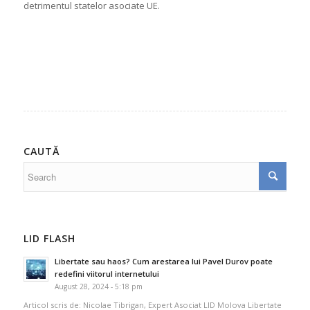
detrimentul statelor asociate UE.
CAUTĂ
LID FLASH
Libertate sau haos? Cum arestarea lui Pavel Durov poate
redefini viitorul internetului
August 28, 2024 - 5:18 pm
Articol scris de: Nicolae Tibrigan, Expert Asociat LID Molova Libertate