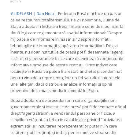
admin
#LIDFLASH | Dan Nicu |
Federația Rusă mai face un pas pe
calea restaurării totalitarismului. Pe 21 noiembrie, Duma de
Stat a adoptat în lectura a treia, finală, o serie de modificări la
două legi care reglementează spațiul informational: ”Despre
mijloacele de informare în masa” și ”Despre informații,
tehnologiile de informații și apărarea informațiilor”. De azi
înainte, nu doar instituțiile de presă pot fi desemnate ”agenți
străini”, ci și persoanele fizice care diseminează conținuturile
informative produse de aceste instituții. Orice individ care
locuiește în Rusia va putea fi arestat, anchetat și condamnat
pentru vina de a reprezenta, într-un fel sau altul, interesele
unei alte țări, dacă distribuie analize, informații și opinii
provenind de la mass media incomodă lui Putin.
După adoptarea de proceduri prin care organizațiile non-
guvernamentale și instituțiile de presă pot fi desemnate oficial
drept ”agenți străini”, a venit rândul persoanelor fizice, a
simplilor cetățeni. La fel ca în cazul legilor privind ”activitatea
extremistă” și ”insultarea reprezentanților puterii”, în care
cetățenii pot fi reținuți și închiși pentru motive stoarse din