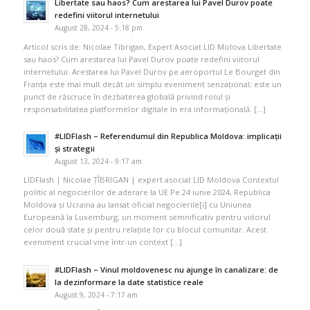
Libertate sau haos? Cum arestarea lui Pavel Durov poate
redefini viitorul internetului
August 28, 2024 - 5:18 pm
Articol scris de: Nicolae Tibrigan, Expert Asociat LID Molova Libertate
sau haos? Cum arestarea lui Pavel Durov poate redefini viitorul
internetului. Arestarea lui Pavel Durov pe aeroportul Le Bourget din
Franța este mai mult decât un simplu eveniment senzațional; este un
punct de răscruce în dezbaterea globală privind rolul și
responsabilitatea platformelor digitale în era informațională. […]
#LIDFlash – Referendumul din Republica Moldova: implicații
și strategii
August 13, 2024 - 9:17 am
LIDFlash | Nicolae ȚÎBRIGAN | expert asociat LID Moldova Contextul
politic al negocierilor de aderare la UE Pe 24 iunie 2024, Republica
Moldova și Ucraina au lansat oficial negocierile[i] cu Uniunea
Europeană la Luxemburg, un moment semnificativ pentru viitorul
celor două state și pentru relațiile lor cu blocul comunitar. Acest
eveniment crucial vine într-un context […]
#LIDFlash – Vinul moldovenesc nu ajunge în canalizare: de
la dezinformare la date statistice reale
August 9, 2024 - 7:17 am