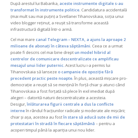
După arestul lui Babarika,
aceste instrumente digitale s-au
transformat în instrumente politice
. Candidatura accidentală
(mai mult sau mai puțin) a Svetlanei Tihanovskaia, soția unui
video blogger reținut, a reușit să transforme această
infrastructură digitală într-o armă.
Cel mai mare
canal Telegram – NEXTA, a ajuns la aproape 2
milioane de abonați în câteva săptămâni
. Ceea ce a urmat
poate fi descris cel mai bine drept
un model hibrid al
centrelor de comunicare descentralizate ce amplificau
mesajul unui lider puternic
.
Acest lucru i-a permis lui
Tihanovskaia să lanseze
o campanie de opoziție fără
precedent practic peste noapte
. În plus, această mișcare pro-
democrație a reușit să se mențină în forță chiar și atunci când
Tihanovskaia a fost forțată să plece în exil imediat după
alegeri – datorită naturii descentralizate a acesteia.
Desigur,
înlăturarea figurii centrale a dus la conflicte
interne
în rândul fracțiunilor radicale și moderate ale mișcării;
chiar și așa, acestea au fost
în stare să aducă sute de mii de
protestatari în stradă în fiecare săptămână
– pentru a
acoperi timpul până la apariția unui nou lider.