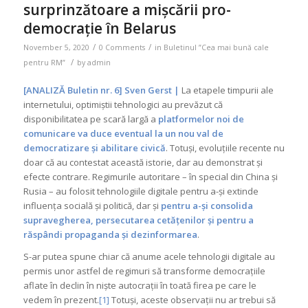
surprinzătoare a mișcării pro-
democrație în Belarus
/
/
November 5, 2020
0 Comments
in
Buletinul ”Cea mai bună cale
/
pentru RM”
by
admin
[ANALIZĂ Buletin nr. 6]
Sven Gerst
|
La etapele timpurii ale
internetului, optimiștii tehnologici au prevăzut că
disponibilitatea pe scară largă a
platformelor noi de
comunicare va duce eventual la un nou val de
democratizare și abilitare civică
. Totuși, evoluțiile recente nu
doar că au contestat această istorie, dar au demonstrat și
efecte contrare. Regimurile autoritare – în special din China și
Rusia – au folosit tehnologiile digitale pentru a-și extinde
influența socială și politică, dar și
pentru a-și consolida
supravegherea, persecutarea cetățenilor și pentru a
răspândi propaganda și dezinformarea
.
S-ar putea spune chiar că anume acele tehnologii digitale au
permis unor astfel de regimuri să transforme democrațiile
aflate în declin în niște autocrații în toată firea pe care le
vedem în prezent.
[1]
Totuși, aceste observații nu ar trebui să