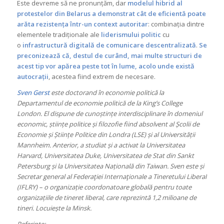
Este devreme să ne pronunțăm, dar
modelul hibrid al
protestelor din Belarus a demonstrat cât de eficientă poate
arăta rezistența într-un context autoritar
: combinația dintre
elementele tradiționale ale
liderismului politic
cu
o
infrastructură digitală de comunicare descentralizată
.
Se
preconizează că, destul de curând, mai multe structuri de
acest tip vor apărea peste tot în lume, acolo unde există
autocrații
, acestea fiind extrem de necesare.
Sven Gerst
este doctorand în economie politică la
Departamentul de economie politică de la King’s College
London. El dispune de cunoștințe interdisciplinare în domeniul
economic, științe politice și filozofie fiind absolvent al Școlii de
Economie și Științe Politice din Londra (LSE) și al Universității
Mannheim. Anterior, a studiat și a activat la Universitatea
Harvard, Universitatea Duke, Universitatea de Stat din Sankt
Petersburg și la Universitatea Națională din Taiwan. Sven este și
Secretar general al Federaţiei Internaţionale a Tineretului Liberal
(IFLRY) – o organizație coordonatoare globală pentru toate
organizațiile de tineret liberal, care reprezintă 1,2 milioane de
tineri. Locuiește la Minsk.
Referințe: