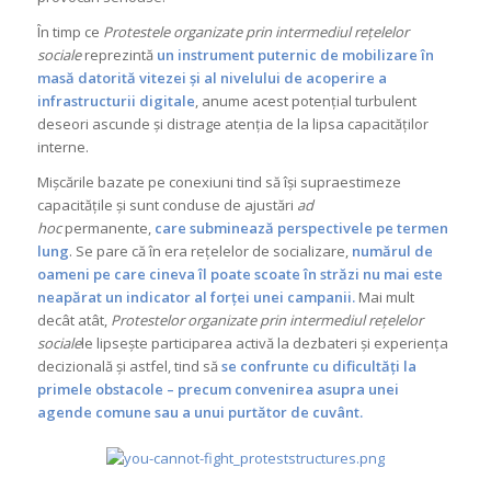
În timp ce
Protestele organizate prin intermediul rețelelor
sociale
reprezintă
un instrument puternic de mobilizare în
masă datorită vitezei și al nivelului de acoperire a
infrastructurii digitale
, anume acest potențial turbulent
deseori ascunde și distrage atenția de la lipsa capacităților
interne.
Mișcările bazate pe conexiuni tind să își supraestimeze
capacitățile și sunt conduse de ajustări
ad
hoc
permanente,
care subminează perspectivele pe termen
lung
. Se pare că în era rețelelor de socializare,
numărul de
oameni pe care cineva îl poate scoate în străzi nu mai este
neapărat un indicator al forței unei campanii.
Mai mult
decât atât,
Protestelor organizate prin intermediul rețelelor
sociale
le lipsește participarea activă la dezbateri și experiența
decizională și astfel, tind să
se confrunte cu dificultăți la
primele obstacole – precum convenirea asupra unei
agende comune sau a unui purtător de cuvânt
.