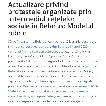
Actualizare privind
protestele organizate prin
intermediul rețelelor
sociale în Belarus: Modelul
hibrid
Să ne întoarcem la Belarus. Asta pentru că lucrurile observate
în timpul
cursei prezidențiale din Belarus în anul 2020
combină în sine toate aceste aspecte.
Atunci când Viktar
Babarika, o nouă candidatură puternică a apărut în cursa
prezidențială din acest an, regimul lui Lukașenko a contracarat
această mișcare cu ajutorul tacticilor obișnuite –
l-a reținut pe
Babarika
în baza unor acuzații de spălare a banilor. Totuși,
autoritățile (precum și comentatorii politici) nu au luat în calcul
faptul că, între timp, în țară a apărut o infrastructură digitală
puternică.
Din cauza gestionării proaste a pandemiei COVID-
19 de către guvern
[6]
,
belarușii au creat platforme de
crowdfunding și grupuri Telegram
care au conectat forțele
ce critică regimul chiar înainte de cursa prezidențială.