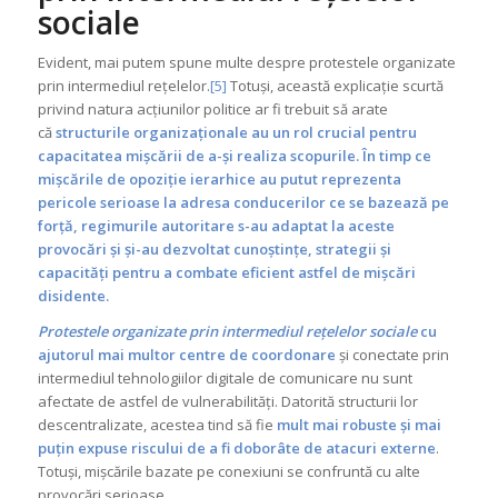
sociale
Evident, mai putem spune multe despre protestele organizate
prin intermediul rețelelor.
[5]
Totuși, această explicație scurtă
privind natura acțiunilor politice ar fi trebuit să arate
că
structurile organizaționale au un rol crucial pentru
capacitatea mișcării de a-și realiza scopurile. În timp ce
mișcările de opoziție ierarhice au putut reprezenta
pericole serioase la adresa conducerilor ce se bazează pe
forță, regimurile autoritare s-au adaptat la aceste
provocări și și-au dezvoltat cunoștințe, strategii și
capacități pentru a combate eficient astfel de mișcări
disidente.
Protestele organizate prin intermediul rețelelor sociale
cu
ajutorul mai multor centre de coordonare
și conectate prin
intermediul tehnologiilor digitale de comunicare nu sunt
afectate de astfel de vulnerabilități. Datorită structurii lor
descentralizate, acestea tind să fie
mult mai robuste și mai
puțin expuse riscului de a fi doborâte de atacuri externe
.
Totuși, mișcările bazate pe conexiuni se confruntă cu alte
provocări serioase.