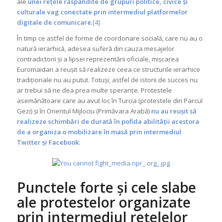
ale
unei rețele răspândite de grupuri politice, civice și
culturale vag conectate prin intermediul platformelor
digitale de comunicare
.
[4]
În timp ce astfel de forme de coordonare socială, care nu au o
natură ierarhică, adesea suferă din cauza mesajelor
contradictorii și a lipsei reprezentării oficiale, mișcarea
Euromaidan a reușit să realizeze ceea ce structurile ierarhice
tradiționale nu au putut. Totuși, astfel de istorii de succes nu
ar trebui să ne dea prea multe speranțe. Protestele
asemănătoare care au avut loc în Turcia (protestele din Parcul
Gezi) și în Orientul Mijlociu (Primăvara Arabă)
nu au reușit să
realizeze schimbări de durată în pofida abilității acestora
de a organiza o mobilizare în masă prin intermediul
Twitter și Facebook
.
Punctele forte și cele slabe
ale protestelor organizate
prin intermediul rețelelor