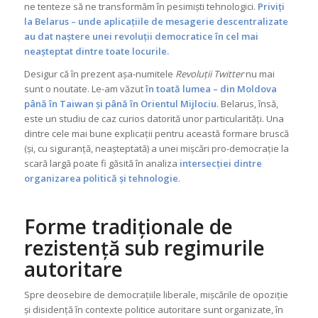
ne tenteze să ne transformăm în pesimiști tehnologici.
Priviți
la Belarus – unde aplicațiile de mesagerie descentralizate
au dat naștere unei revoluții democratice în cel mai
neașteptat dintre toate locurile.
Desigur că în prezent așa-numitele
Revoluții Twitter
nu mai
sunt o noutate. Le-am văzut
în toată lumea – din Moldova
până în Taiwan și până în Orientul Mijlociu
. Belarus, însă,
este un studiu de caz curios datorită unor particularități. Una
dintre cele mai bune explicații pentru această formare bruscă
(și, cu siguranță, neașteptată) a unei mișcări pro-democrație la
scară largă poate fi găsită în analiza
intersecției dintre
organizarea politică și tehnologie
.
Forme tradiționale de
rezistență sub regimurile
autoritare
Spre deosebire de democrațiile liberale, mișcările de opoziție
și disidență în contexte politice autoritare sunt organizate, în