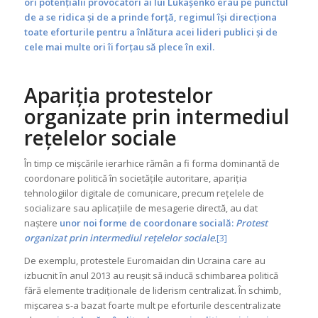
ori potențialii provocatori ai lui Lukașenko erau pe punctul
de a se ridica și de a prinde forță, regimul își direcționa
toate eforturile pentru a înlătura acei lideri publici și de
cele mai multe ori îi forțau să plece în exil.
Apariția protestelor
organizate prin intermediul
rețelelor sociale
În timp ce mișcările ierarhice rămân a fi forma dominantă de
coordonare politică în societățile autoritare, apariția
tehnologiilor digitale de comunicare, precum rețelele de
socializare sau aplicațiile de mesagerie directă, au dat
naștere
unor noi forme de coordonare socială:
Protest
organizat prin intermediul rețelelor sociale
.
[3]
De exemplu, protestele Euromaidan din Ucraina care au
izbucnit în anul 2013 au reușit să inducă schimbarea politică
fără elemente tradiționale de liderism centralizat. În schimb,
mișcarea s-a bazat foarte mult pe eforturile descentralizate