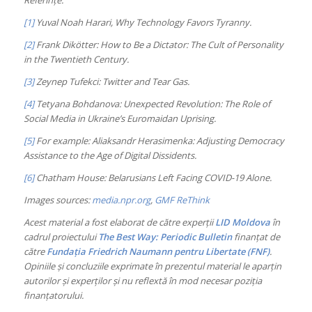
[1]
Yuval Noah Harari, Why Technology Favors Tyranny.
[2]
Frank Dikötter: How to Be a Dictator: The Cult of Personality
in the Twentieth Century.
[3]
Zeynep Tufekci: Twitter and Tear Gas.
[4]
Tetyana Bohdanova: Unexpected Revolution: The Role of
Social Media in Ukraine’s Euromaidan Uprising.
[5]
For example: Aliaksandr Herasimenka: Adjusting Democracy
Assistance to the Age of Digital Dissidents.
[6]
Chatham House: Belarusians Left Facing COVID-19 Alone.
Images sources:
media.npr.org
,
GMF ReThink
Acest material a fost elaborat de către experții
LID Moldova
în
cadrul proiectului
The Best Way: Periodic Bulletin
finanțat de
către
Fundația Friedrich Naumann pentru Libertate (FNF)
.
Opiniile și concluziile exprimate în prezentul material le aparțin
autorilor și experților și nu reflextă în mod necesar poziția
finanțatorului.