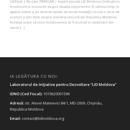
LIDFlash | Nicolae ȚÎBRIGAN | expert asociat LID Moldova Vinificatorii
moldoveni și zvonurile despre situația exporturilor În ultimul timp, în
spațiul online și pe diverse canale de social media[i] circulă o serie de
zvonuri și știri false despre industria vinicolă din Republica Moldova.
Acestea susțin că vinul moldovenesc ar fi aruncat în canalizare din
cauza […]
IA LEGĂTURA CU NOI:
Laboratorul de Iniţiative pentru Dezvoltare “LID Moldova”
IDNO (Cod Fiscal):
1019620001396
Adresă:
str. Alexei Mateevici 84/1, MD-2009, Chișinău,
Republica Moldova
Email:
contact@lidmoldova.org