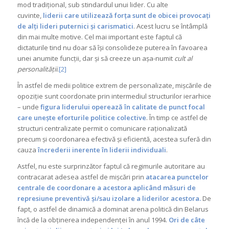
mod tradițional, sub stindardul unui lider. Cu alte
cuvinte,
liderii care utilizează forța sunt de obicei provocați
de alți lideri puternici și carismatici
. Acest lucru se întâmplă
din mai multe motive. Cel mai important este faptul că
dictaturile tind nu doar să își consolideze puterea în favoarea
unei anumite funcții, dar și să creeze un așa-numit
cult al
personalității
.
[2]
În astfel de medii politice extrem de personalizate, mișcările de
opoziție sunt coordonate prin intermediul structurilor ierarhice
– unde
figura liderului operează în calitate de punct focal
care unește eforturile politice colective
. În timp ce astfel de
structuri centralizate permit o comunicare raționalizată
precum și coordonarea efectivă și eficientă, acestea suferă din
cauza
încrederii inerente în liderii individuali
.
Astfel, nu este surprinzător faptul că regimurile autoritare au
contracarat adesea astfel de mișcări prin
atacarea punctelor
centrale de coordonare a acestora aplicând măsuri de
represiune preventivă și/sau izolare a liderilor acestora
.
De
fapt, o astfel de dinamică a dominat arena politică din Belarus
încă de la obținerea independenței în anul 1994.
Ori de câte