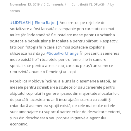
/
/
/
November 13, 2019
0 Comments
in
Contribuții #LIDFLASH
by
admin
#LIDFLASH | Elena Rațoi |
Anul trecut, pe rețelele de
socializare a fost lansată o campanie prin care tații din mai
multe țări îndeamnă să fie instalate mese pentru a schimba
scutecele bebelușilor și în toaletele pentru bărbați. Respectiv,
tații pun fotografii în care schimbă scutecele copiilor și
utilizează hashtagul
#SquatForChange
. În prezent, asemenea
mese există fie în toaletele pentru femei, fie în camere
specializate pentru acest scop, care au pe ușă un semn ce
reprezintă anume o femeie și un copil.
Republica Moldova încă nu a ajuns la o asemenea etapă, iar
mesele pentru schimbarea scutecelor sau camerele pentru
alăptatul copilului în genere lipsesc din majoritatea localurilor,
de parcă în acestea nu ar fi încurajată intrarea cu copiii. Și
chiar dacă asemenea spații există, de cele mai multe ori ele
sunt amenajate cu suportul partenerilor de dezvoltare externi,
și nu din deschiderea sau propria inițiativă a agentului
economic.