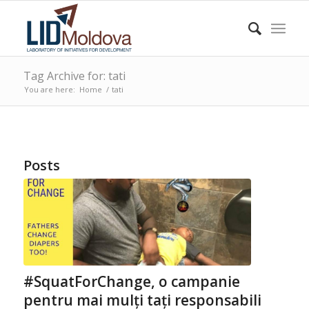
Tag Archive for: tati
You are here:
Home
/
tati
Posts
#SquatForChange, o campanie
pentru mai mulți tați responsabili