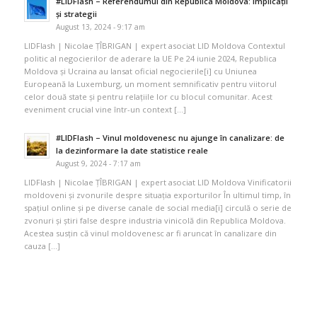
#LIDFlash – Referendumul din Republica Moldova: implicații
și strategii
August 13, 2024 - 9:17 am
LIDFlash | Nicolae ȚÎBRIGAN | expert asociat LID Moldova Contextul
politic al negocierilor de aderare la UE Pe 24 iunie 2024, Republica
Moldova și Ucraina au lansat oficial negocierile[i] cu Uniunea
Europeană la Luxemburg, un moment semnificativ pentru viitorul
celor două state și pentru relațiile lor cu blocul comunitar. Acest
eveniment crucial vine într-un context […]
#LIDFlash – Vinul moldovenesc nu ajunge în canalizare: de
la dezinformare la date statistice reale
August 9, 2024 - 7:17 am
LIDFlash | Nicolae ȚÎBRIGAN | expert asociat LID Moldova Vinificatorii
moldoveni și zvonurile despre situația exporturilor În ultimul timp, în
spațiul online și pe diverse canale de social media[i] circulă o serie de
zvonuri și știri false despre industria vinicolă din Republica Moldova.
Acestea susțin că vinul moldovenesc ar fi aruncat în canalizare din
cauza […]