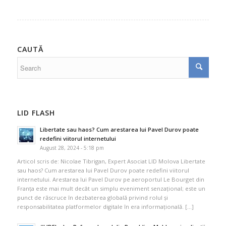
CAUTĂ
LID FLASH
Libertate sau haos? Cum arestarea lui Pavel Durov poate
redefini viitorul internetului
August 28, 2024 - 5:18 pm
Articol scris de: Nicolae Tibrigan, Expert Asociat LID Molova Libertate
sau haos? Cum arestarea lui Pavel Durov poate redefini viitorul
internetului. Arestarea lui Pavel Durov pe aeroportul Le Bourget din
Franța este mai mult decât un simplu eveniment senzațional; este un
punct de răscruce în dezbaterea globală privind rolul și
responsabilitatea platformelor digitale în era informațională. […]