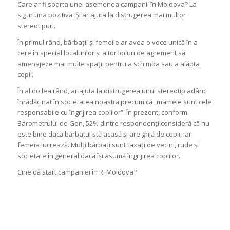
Care ar fi soarta unei asemenea campanii în Moldova? La
sigur una pozitivă. Și ar ajuta la distrugerea mai multor
stereotipuri.
În primul rând, bărbații și femeile ar avea o voce unică în a
cere în special localurilor și altor locuri de agrement să
amenajeze mai multe spații pentru a schimba sau a alăpta
copii.
În al doilea rând, ar ajuta la distrugerea unui stereotip adânc
înrădăcinat în societatea noastră precum că „mamele sunt cele
responsabile cu îngrijirea copiilor”. În prezent, conform
Barometrului de Gen, 52% dintre respondenți consideră că nu
este bine dacă bărbatul stă acasă și are grijă de copii, iar
femeia lucrează. Mulți bărbați sunt taxați de vecini, rude și
societate în general dacă își asumă îngrijirea copiilor.
Cine dă start campaniei în R. Moldova?