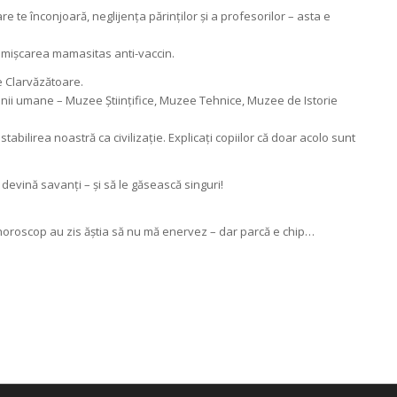
te înconjoară, neglijența părinților și a profesorilor – asta e
și mișcarea mamasitas anti-vaccin.
e Clarvăzătoare.
unii umane – Muzee Științifice, Muzee Tehnice, Muzee de Istorie
tabilirea noastră ca civilizație. Explicați copiilor că doar acolo sunt
 devină savanți – și să le găsească singuri!
horoscop au zis ăștia să nu mă enervez – dar parcă e chip…