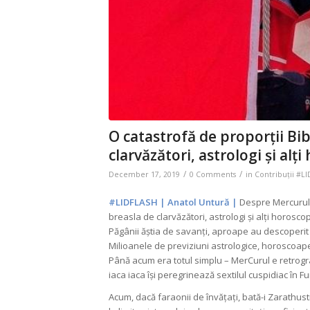
O catastrofă de proporții Bib
clarvăzători, astrologi și alți
/
/
December 17, 2019
0 Comments
in
Contribuții #L
#LIDFLASH | Anatol Untură |
Despre Mercurul R
breasla de clarvăzători, astrologi și alți horoscopi
Păgânii ăștia de savanți, aproape au descoperit 
Milioanele de previziuni astrologice, horoscoap
Până acum era totul simplu – MerCurul e retrogra
iaca iaca își peregrinează sextilul cuspidiac în F
Acum, dacă faraonii de învățați, bată-i Zarathus