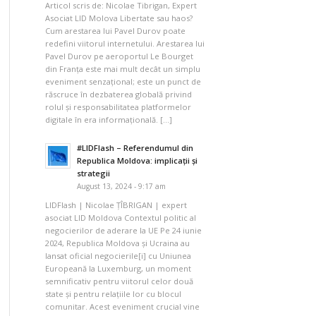
Articol scris de: Nicolae Tibrigan, Expert
Asociat LID Molova Libertate sau haos?
Cum arestarea lui Pavel Durov poate
redefini viitorul internetului. Arestarea lui
Pavel Durov pe aeroportul Le Bourget
din Franța este mai mult decât un simplu
eveniment senzațional; este un punct de
răscruce în dezbaterea globală privind
rolul și responsabilitatea platformelor
digitale în era informațională. […]
#LIDFlash – Referendumul din
Republica Moldova: implicații și
strategii
August 13, 2024 - 9:17 am
LIDFlash | Nicolae ȚÎBRIGAN | expert
asociat LID Moldova Contextul politic al
negocierilor de aderare la UE Pe 24 iunie
2024, Republica Moldova și Ucraina au
lansat oficial negocierile[i] cu Uniunea
Europeană la Luxemburg, un moment
semnificativ pentru viitorul celor două
state și pentru relațiile lor cu blocul
comunitar. Acest eveniment crucial vine