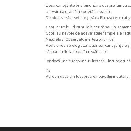
Lipsa cunoștințelor elementare despre lumea care 
adevărata dramă a societății noastre.
De aici izvorăsc șefi de țară cu PI raza cercului 
Copiii ar trebui duși nu la biserică sau la Doamn
Copiii au nevoie de adevăratele temple ale rați
Naturală și Observatoare Astronomice.
Acolo unde se elogiază rațiunea, cunoştinţele și s
răspunsurile la toate întrebările lor.
Iar dacă unele răspunsuri lipsesc – încurajații să
PS
Pardon dacă am fost prea emotiv, dimineață la 