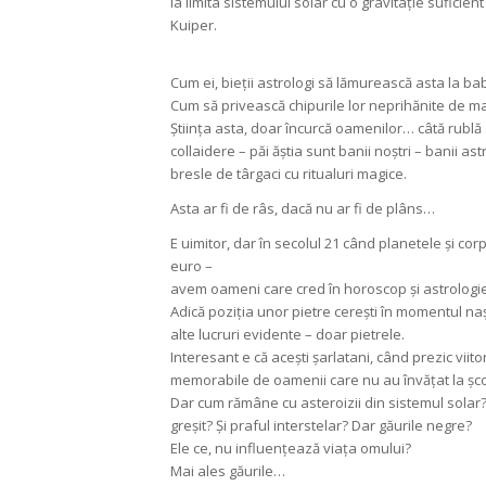
la limita sistemului solar cu o gravitație suficie
Kuiper.
Cum ei, bieții astrologi să lămurească asta la ba
Cum să privească chipurile lor neprihănite de m
Știința asta, doar încurcă oamenilor… câtă rublă s
collaidere – păi ăștia sunt banii noștri – banii astro
bresle de târgaci cu ritualuri magice.
Asta ar fi de râs, dacă nu ar fi de plâns…
E uimitor, dar în secolul 21 când planetele și cor
euro –
avem oameni care cred în horoscop și astrologie
Adică poziția unor pietre cerești în momentul nașt
alte lucruri evidente – doar pietrele.
Interesant e că acești șarlatani, când prezic viit
memorabile de oamenii care nu au învățat la șco
Dar cum rămâne cu asteroizii din sistemul solar?
greșit? Și praful interstelar? Dar găurile negre?
Ele ce, nu influențează viața omului?
Mai ales găurile…