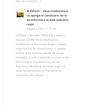
într-un context […]
#LIDFlash – Vinul moldovenesc
nu ajunge în canalizare: de la
dezinformare la date statistice
reale
August 9, 2024 - 7:17 am
LIDFlash | Nicolae ȚÎBRIGAN | expert
asociat LID Moldova Vinificatorii
moldoveni și zvonurile despre situația
exporturilor În ultimul timp, în spațiul
online și pe diverse canale de social
media[i] circulă o serie de zvonuri și știri
false despre industria vinicolă din
Republica Moldova. Acestea susțin că
vinul moldovenesc ar fi aruncat în
canalizare din cauza […]