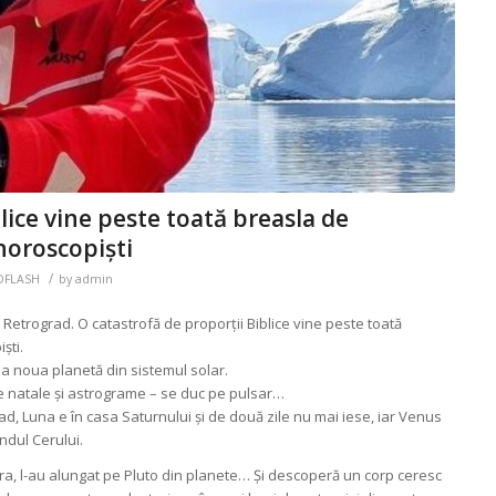
lice vine peste toată breasla de
 horoscopiști
/
IDFLASH
by
admin
etrograd. O catastrofă de proporții Biblice vine peste toată
ști.
a noua planetă din sistemul solar.
e natale și astrograme – se duc pe pulsar…
d, Luna e în casa Saturnului și de două zile nu mai iese, iar Venus
undul Cerului.
tra, l-au alungat pe Pluto din planete… Și descoperă un corp ceresc