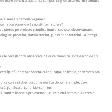
nt de mare pentru a clasteriza câmpuri largi de asteroizi din centura
bele senile și femeile vegane?
atematica superioară sau științe naturale?
e pierde pe proiecte științifice inutile, rachete, observatoare,
logilor, preoților, clarvăzătorilor, gururilor de tot felul – a întregii
purile cerești pot fi observate de orice curios cu un telescop de 10
.
erii îți influențează soarta. Nu educația, abilitățile, societatea sau
orul calculează doar corpurile mari cu denumiri simple, ușor
ală, gen Soare, Luna, Mercur – etc.
 Ei sunt milioane! Spre exemplu, cu ce bietul asteroid 1 Ceres a