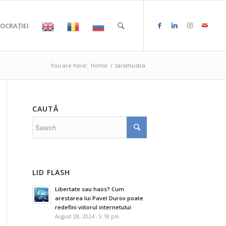
OCRAȚIEI
You are here:
Home
/
zarathustra
CAUTĂ
LID FLASH
Libertate sau haos? Cum
arestarea lui Pavel Durov poate
redefini viitorul internetului
August 28, 2024 - 5:18 pm