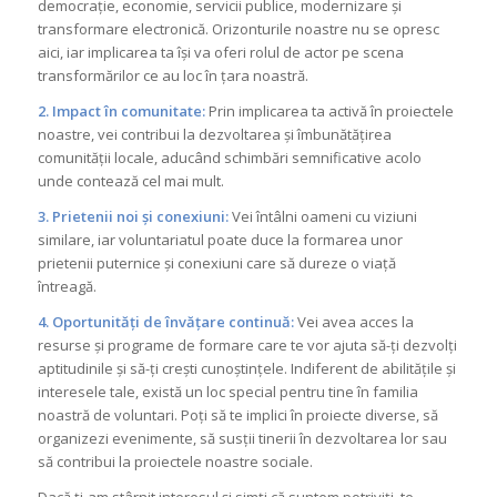
democrație, economie, servicii publice, modernizare și
transformare electronică. Orizonturile noastre nu se opresc
aici, iar implicarea ta își va oferi rolul de actor pe scena
transformărilor ce au loc în țara noastră.
2. Impact în comunitate:
Prin implicarea ta activă în proiectele
noastre, vei contribui la dezvoltarea și îmbunătățirea
comunității locale, aducând schimbări semnificative acolo
unde contează cel mai mult.
3. Prietenii noi și conexiuni:
Vei întâlni oameni cu viziuni
similare, iar voluntariatul poate duce la formarea unor
prietenii puternice și conexiuni care să dureze o viață
întreagă.
4. Oportunități de învățare continuă:
Vei avea acces la
resurse și programe de formare care te vor ajuta să-ți dezvolți
aptitudinile și să-ți crești cunoștințele. Indiferent de abilitățile și
interesele tale, există un loc special pentru tine în familia
noastră de voluntari. Poți să te implici în proiecte diverse, să
organizezi evenimente, să susții tinerii în dezvoltarea lor sau
să contribui la proiectele noastre sociale.