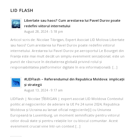
LID FLASH
Libertate sau haos? Cum arestarea lui Pavel Durov poate
redefini viitorul internetului
August 28, 2024 - 5:18 pm
Articol scris de: Nicolae Tibrigan, Expert Asociat LID Molova Libertate
sau haos? Cum arestarea lui Pavel Durov poate redefini viitorul
internetului. Arestarea lui Pavel Durov pe aeroportul Le Bourget din
Franța este mai mult decât un simplu eveniment senzațional; este un
punct de răscruce în dezbaterea globală privind rolul și
responsabilitatea platformelor digitale în era informațională. […]
#LIDFlash – Referendumul din Republica Moldova: implicații
și strategii
August 13, 2024 - 9:17 am
LIDFlash | Nicolae ȚÎBRIGAN | expert asociat LID Moldova Contextul
politic al negocierilor de aderare la UE Pe 24 iunie 2024, Republica
Moldova și Ucraina au lansat oficial negocierile[i] cu Uniunea
Europeană la Luxemburg, un moment semnificativ pentru viitorul
celor două state și pentru relațiile lor cu blocul comunitar. Acest
eveniment crucial vine într-un context […]