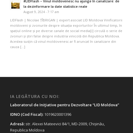
#LIDFlash – Vinul moldovenesc nu ajunge în canalizare: de
la dezinformare la date statistice reale
August 9, 2024 - 7:17 am
LIDFlash | Nicolae ȚÎBRIGAN | expert asociat LID Moldova Vinificatorii
moldoveni și zvonurile despre situația exporturilor În ultimul timp, în
spațiul online și pe diverse canale de social media[i] circulă o serie de
zvonuri și știri false despre industria vinicolă din Republica Moldova.
Acestea susțin că vinul moldovenesc ar fi aruncat în canalizare din
cauza […]
IA LEGĂTURA CU NOI:
Laboratorul de Iniţiative pentru Dezvoltare “LID Moldova”
IDNO (Cod Fiscal):
1019620001396
Adresă:
str. Alexei Mateevici 84/1, MD-2009, Chișinău,
Republica Moldova