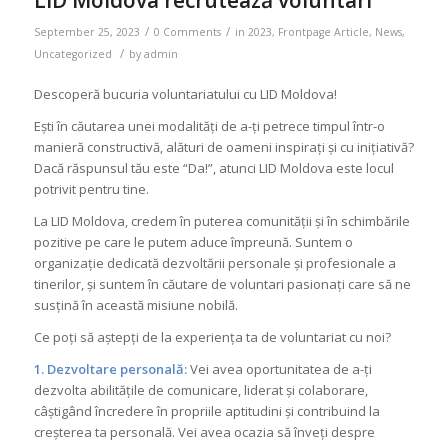
/
/
September 25, 2023
0 Comments
in
2023
,
Frontpage Article
,
News
,
/
Uncategorized
by
admin
Descoperă bucuria voluntariatului cu LID Moldova!
Ești în căutarea unei modalități de a-ți petrece timpul într-o
manieră constructivă, alături de oameni inspirați și cu inițiativă?
Dacă răspunsul tău este “Da!”, atunci LID Moldova este locul
potrivit pentru tine.
La LID Moldova, credem în puterea comunității și în schimbările
pozitive pe care le putem aduce împreună. Suntem o
organizație dedicată dezvoltării personale și profesionale a
tinerilor, și suntem în căutare de voluntari pasionați care să ne
susțină în această misiune nobilă.
Ce poți să aștepți de la experiența ta de voluntariat cu noi?
1. Dezvoltare personală:
Vei avea oportunitatea de a-ți
dezvolta abilitățile de comunicare, liderat și colaborare,
câștigând încredere în propriile aptitudini și contribuind la
creșterea ta personală. Vei avea ocazia să înveți despre