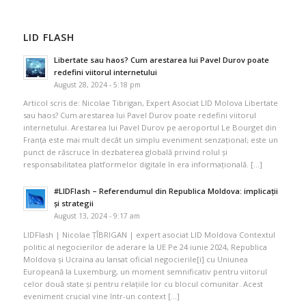
LID FLASH
Libertate sau haos? Cum arestarea lui Pavel Durov poate
redefini viitorul internetului
August 28, 2024 - 5:18 pm
Articol scris de: Nicolae Tibrigan, Expert Asociat LID Molova Libertate
sau haos? Cum arestarea lui Pavel Durov poate redefini viitorul
internetului. Arestarea lui Pavel Durov pe aeroportul Le Bourget din
Franța este mai mult decât un simplu eveniment senzațional; este un
punct de răscruce în dezbaterea globală privind rolul și
responsabilitatea platformelor digitale în era informațională. […]
#LIDFlash – Referendumul din Republica Moldova: implicații
și strategii
August 13, 2024 - 9:17 am
LIDFlash | Nicolae ȚÎBRIGAN | expert asociat LID Moldova Contextul
politic al negocierilor de aderare la UE Pe 24 iunie 2024, Republica
Moldova și Ucraina au lansat oficial negocierile[i] cu Uniunea
Europeană la Luxemburg, un moment semnificativ pentru viitorul
celor două state și pentru relațiile lor cu blocul comunitar. Acest
eveniment crucial vine într-un context […]