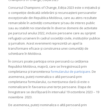
Concursul Champions of Change, Ediția 2023 este o inițiativă și
o competiție dedicată celebrării și recunoașterii persoanelor
excepționale din Republica Moldova, care au atins rezultate
remarcabile în activități comunitare și/sau de interes public
sau au stabilit noi standarde în diverse domenii de activitate
pe parcursul anului 2022, inclusiv persoane care au sprijinit
refugiații ucraineni în cadrul societății civile, instituțiilor publice
și jurnalism. Acest eveniment reprezintă un apel la
transformare eficace și construirea unei comunități de
schimbare în Moldova.
În concurs poate participa orice persoană cu cetățenia
Republicii Moldova, majoră, care se înregistrează prin
completarea și transmiterea
formularului de participare
. De
asemenea, puteți nominaliza o altă persoană prin
completarea formularului, cu mențiunea clară că este o
nominalizare în favoarea unei terțe persoane. Etapa de
înregistrare se desfășoară în intervalul 19 octombrie 2023 – 19
noiembrie 2023.
De asemenea, puteți nominaliza o altă persoană prin