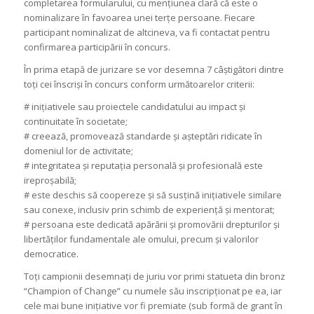
completarea formularului, cu mențiunea clară că este o
nominalizare în favoarea unei terțe persoane. Fiecare
participant nominalizat de altcineva, va fi contactat pentru
confirmarea participării în concurs.
În prima etapă de jurizare se vor desemna 7 câștigători dintre
toți cei înscriși în concurs conform următoarelor criterii:
# inițiativele sau proiectele candidatului au impact și
continuitate în societate;
# creează, promovează standarde și așteptări ridicate în
domeniul lor de activitate;
# integritatea și reputația personală și profesională este
ireproșabilă;
# este deschis să coopereze și să susțină inițiativele similare
sau conexe, inclusiv prin schimb de experiență și mentorat;
# persoana este dedicată apărării și promovării drepturilor și
libertăților fundamentale ale omului, precum și valorilor
democratice.
Toți campionii desemnați de juriu vor primi statueta din bronz
“Champion of Change” cu numele său inscripționat pe ea, iar
cele mai bune inițiative vor fi premiate (sub formă de grant în