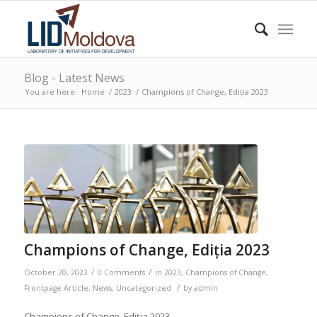
Blog - Latest News
You are here:
Home
/
2023
/
Champions of Change, Ediția 2023
Champions of Change, Ediția 2023
/
/
October 20, 2023
0 Comments
in
2023
,
Champions of Change
,
/
Frontpage Article
,
News
,
Uncategorized
by
admin
Champions of Change, Ediția 2023