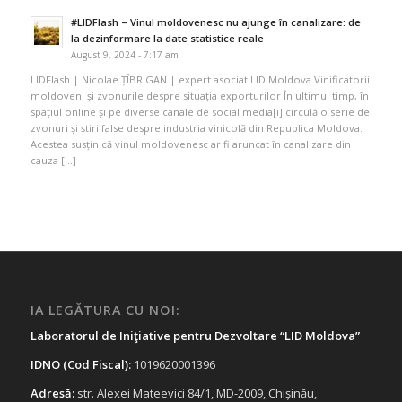
#LIDFlash – Vinul moldovenesc nu ajunge în canalizare: de
la dezinformare la date statistice reale
August 9, 2024 - 7:17 am
LIDFlash | Nicolae ȚÎBRIGAN | expert asociat LID Moldova Vinificatorii
moldoveni și zvonurile despre situația exporturilor În ultimul timp, în
spațiul online și pe diverse canale de social media[i] circulă o serie de
zvonuri și știri false despre industria vinicolă din Republica Moldova.
Acestea susțin că vinul moldovenesc ar fi aruncat în canalizare din
cauza […]
IA LEGĂTURA CU NOI:
Laboratorul de Iniţiative pentru Dezvoltare “LID Moldova”
IDNO (Cod Fiscal):
1019620001396
Adresă:
str. Alexei Mateevici 84/1, MD-2009, Chișinău,