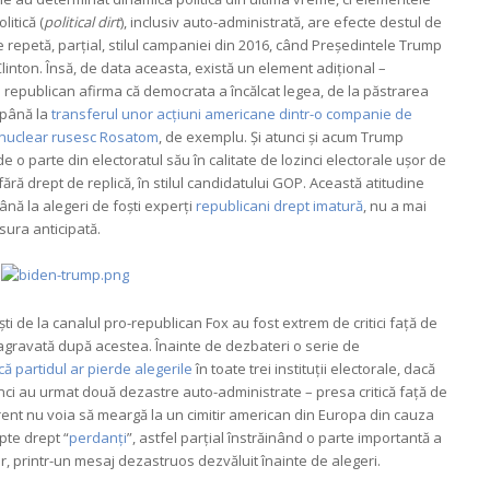
itică (
political dirt
), inclusiv auto-administrată, are efecte destul de
 repetă, parțial, stilul campaniei din 2016, când Președintele Trump
linton. Însă, de data aceasta, există un element adițional –
 republican afirma că democrata a încălcat legea, de la păstrarea
 până la
transferul unor acțiuni americane dintr-o companie de
 nuclear rusesc Rosatom
, de exemplu. Și atunci și acum Trump
e o parte din electoratul său în calitate de lozinci electorale ușor de
ără drept de replică, în stilul candidatului GOP. Această atitudine
ână la alegeri de foști experți
republicani drept imatură
, nu a mai
sura anticipată.
iști de la canalul pro-republican Fox au fost extrem de critici față de
 agravată după acestea. Înainte de dezbateri o serie de
ă partidul ar pierde alegerile
în toate trei instituții electorale, dacă
tunci au urmat două dezastre auto-administrate – presa critică față de
ent nu voia să meargă la un cimitir american din Europa din cauza
upte drept “
perdanți
”, astfel parțial înstrăinând o parte importantă a
e lor, printr-un mesaj dezastruos dezvăluit înainte de alegeri.