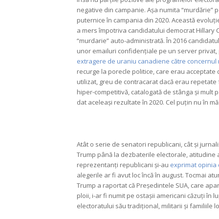
negative din campanie. Așa numita “murdărie” pol
puternice în campania din 2020. Această evoluție
a mers împotriva candidatului democrat Hillary C
“murdarie” auto-administrată. În 2016 candidatul
unor emailuri confidențiale pe un server privat,
extragere de uraniu canadiene către concernul
recurge la porecle politice, care erau acceptate d
utilizat, greu de contracarat dacă erau repetate f
hiper-competitivă, catalogată de stânga și mult p
dat aceleași rezultate în 2020. Cel puțin nu în mă
Atât o serie de senatori republicani, cât și jurnal
Trump până la dezbaterile electorale, atitudine
reprezentanți republicani și-au
exprimat opinia c
alegerile ar fi avut loc încă în august. Tocmai a
Trump a raportat că Președintele SUA, care apar
ploii, i-ar fi numit pe ostașii americani căzuți în l
electoratului său tradițional, militarii și familiil