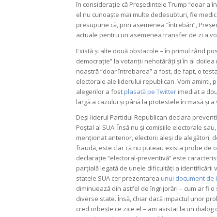
în considerație că Președintele Trump “doar a înt
el nu cunoaște mai multe dedesubturi, fie medicale
presupune că, prin asemenea “întrebări”, Președi
actuale pentru un asemenea transfer de zi a vot
Există și alte două obstacole – în primul rând pos
democrație” la votanții nehotărâți și în al doilea 
noastră “doar întrebarea” a fost, de fapt, o testa
electorale ale liderului republican. Vom aminti, 
alegerilor a fost
plasată pe Twitter
imediat a dou
largă a cazului și până la protestele în masă și a
Deși liderul Partidul Republican declara preventi
Poștal al SUA. Însă nu și comisiile electorale sau
menționat anterior, electorii aleși de alegători, d
fraudă, este clar că nu puteau exista probe de o 
declarație “electoral-preventivă” este caracteri
parțială legată de unele dificultăți a identificării
statele SUA cer prezentarea
unui document de id
diminuează din astfel de îngrijorări – cum ar fi o
diverse state. Însă, chiar dacă impactul unor pro
cred orbește ce zice el – am asistat la un dialog 