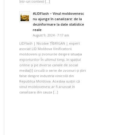
într-un context […]
#LIDFlash – Vinul moldovenesc
nu ajunge în canalizare: de la
dezinformare la date statistice
reale
August 9, 2024 - 7:17 am
LIDFlash | Nicolae ȚÎBRIGAN | expert
asociat LID Moldova Vinificatorii
moldoveni și zvonurile despre situația
exporturilor În ultimul timp, în spațiul
online și pe diverse canale de social
media[i] circulă o serie de zvonuri și știri
false despre industria vinicolă din
Republica Moldova. Acestea susțin că
vinul moldovenesc ar fi aruncat în
canalizare din cauza […]