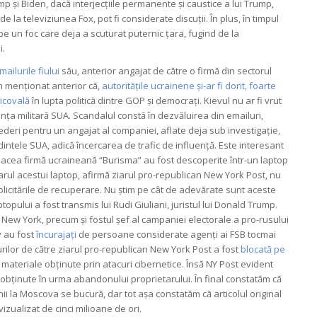
mp și Biden, dacă interjecțiile permanente și caustice a lui Trump,
e la televiziunea Fox, pot fi considerate discuții. În plus, în timpul
e un foc care deja a scuturat puternic țara, fugind de la
i.
ailurile fiului
său, anterior angajat de către o firmă din sectorul
Am menționat anterior că,
autoritățile ucrainene și-ar fi dorit, foarte
nicovală
în lupta politică dintre GOP și democrați. Kievul nu ar fi vrut
nța militară SUA. Scandalul constă în dezvăluirea din emailuri,
vederi pentru un angajat al companiei, aflate deja sub investigație,
dintele SUA, adică încercarea de trafic de influență. Este interesant
 în acea firmă ucraineană “Burisma” au fost descoperite într-un laptop
arul acestui laptop, afirmă ziarul pro-republican New York Post, nu
solicitările de recuperare. Nu știm pe cât de adevărate sunt aceste
ptopului a fost transmis lui Rudi Giuliani, juristul lui Donald Trump.
 New York, precum și fostul șef al campaniei electorale a pro-rusului
iv au fost
încurajați
de persoane considerate agenți ai FSB tocmai
urilor de către ziarul pro-republican New York Post a fost
blocată pe
materiale obținute prin atacuri cibernetice. Însă NY Post evident
obținute în urma abandonului proprietarului. În final constatăm că
nii la Moscova se bucură, dar tot așa constatăm că articolul original
izualizat de cinci milioane de ori.