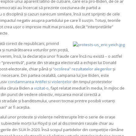
i explice unui aparent latino de culoare, care era pro-Biden, de ce ar
democrații au încercat să prezinte coeziunea de partid a
 o disciplină și cazuri oarecum similare, însă sunt sprijiniți de cele
pactul negativ asupra partidului pe care îl susțin. Totuși, teoriile
t crea ușor o impresie mult mai proastă, decât “interpretările”
ecte.
tă corect de republicani, privind
ea și numărătoarea voturilor prin poștă,
evenim, însă, la declarația unor fraude care încă nu există – o astfel
“preventivă”, parte din strategia electorală a echipei lui Donald
post-electorale, chiar până și
“ocolirea” rezultatelor alegerilor
și
 necesare. Din partea cealaltă, campania lui Joe Biden, este
lusiv
condamnarea Antifei si violențelor
din timpul protestelor
ilia căruia Biden a
vizitat-o
, fapt relatat imediat în media, în mijloc de
, din punct de vedere obiectiv, mișcarea moral corectă a
i stradale și banditismului, uneori tocmai printre posibili votanți
i” ar fi aceștia.
dalul unor proteste și violențe neîntrerupte într-o serie de orașe
, subiectele morții lui Floyd și cel al discriminării rasiale chiar au
egerile din SUA în 2020. Însă scopul partidelor din competiție rămâne
tărească baza electorală și să câștige voturile statelor indecise (swing