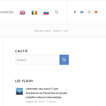
OCRAȚIEI
You are here:
Home
/
vot
CAUTĂ
LID FLASH
Libertate sau haos? Cum
arestarea lui Pavel Durov poate
redefini viitorul internetului
August 28, 2024 - 5:18 pm