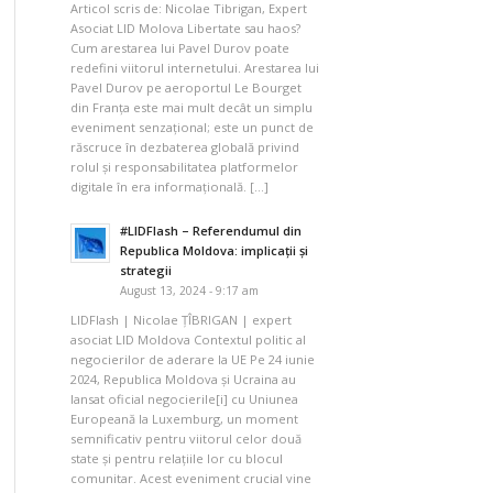
Articol scris de: Nicolae Tibrigan, Expert
Asociat LID Molova Libertate sau haos?
Cum arestarea lui Pavel Durov poate
redefini viitorul internetului. Arestarea lui
Pavel Durov pe aeroportul Le Bourget
din Franța este mai mult decât un simplu
eveniment senzațional; este un punct de
răscruce în dezbaterea globală privind
rolul și responsabilitatea platformelor
digitale în era informațională. […]
#LIDFlash – Referendumul din
Republica Moldova: implicații și
strategii
August 13, 2024 - 9:17 am
LIDFlash | Nicolae ȚÎBRIGAN | expert
asociat LID Moldova Contextul politic al
negocierilor de aderare la UE Pe 24 iunie
2024, Republica Moldova și Ucraina au
lansat oficial negocierile[i] cu Uniunea
Europeană la Luxemburg, un moment
semnificativ pentru viitorul celor două
state și pentru relațiile lor cu blocul
comunitar. Acest eveniment crucial vine