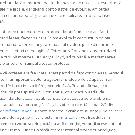
rebat” dacă medicii pot da clor bolnavilor de COVID-19, este clar că
, fie legale, dar și-ar fi dorit o astfel de evoluție. Am putea
ntele ar putea să-și submineze credibilitatea și, deci, șansele
ării.
ibilitatea unor pierderi electorale datorită unei imagini “anti-
rând legea, factor pe care îl vom explica în concluzii. În opinia
re ad-hoc a terenului și face absolut evident parte din tacticile
pentru context cronologic, că “întrebarea” privind transferul datei
a zi după moartea lui George Floyd, adică până la mediatizarea
 violențelor din timpul acestor proteste.
v că votarea era fraudată, acest partid de fapt controlează Serviciul
, cel mai important, votul alegătorilor și electorilor. După cum am
ecid în final cine va fi Președintele SUA. Privind afirmațiile de
fraudă presupusă din viitor. Totuși, chiar dacă o astfel de
stică liderului actual republican, ea se bazează pe o problema
 votantului atât prin poștă, cât și la votarea directă – doar 2/3 din
entificare la vot
. Cu toate acestea, există alte nuanțe juridice, care
 serie de reguli, prin care este
minimalizat
un vot fraudulos în
bleme cu votarea prin poștă nu ar fi esențial, votanții președintelui
dintr-un mall, unde un tânăr reprezentant al ortodocșilor religioși,