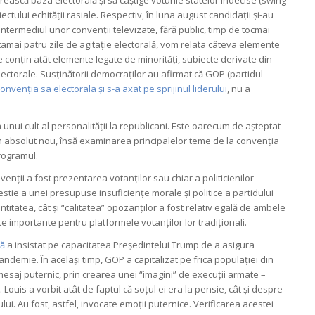
ctului echității rasiale. Respectiv, în luna august candidații și-au
ntermediul unor convenții televizate, fără public, timp de tocmai
itamai patru zile de agitație electorală, vom relata câteva elemente
 conțin atât elemente legate de minorități, subiecte derivate din
ctorale. Susținătorii democraților au afirmat că GOP (partidul
nvenția sa electorala și s-a axat pe sprijinul liderului
, nu a
nui cult al personalității la republicani. Este oarecum de așteptat
m absolut nou, însă examinarea principalelor teme de la convenția
rogramul.
nții a fost prezentarea votanților sau chiar a politicienilor
gestie a unei presupuse insuficiențe morale și politice a partidului
itatea, cât și “calitatea” opozanților a fost relativ egală de ambele
te importante pentru platformele votanților lor tradiționali.
nă
a insistat pe capacitatea Președintelui Trump de a asigura
ndemie. În același timp, GOP a capitalizat pe frica populației din
mesaj puternic, prin crearea unei “imagini” de execuții armate –
. Louis a vorbit atât de faptul că soțul ei era la pensie, cât și despre
ului. Au fost, astfel, invocate emoții puternice. Verificarea acestei