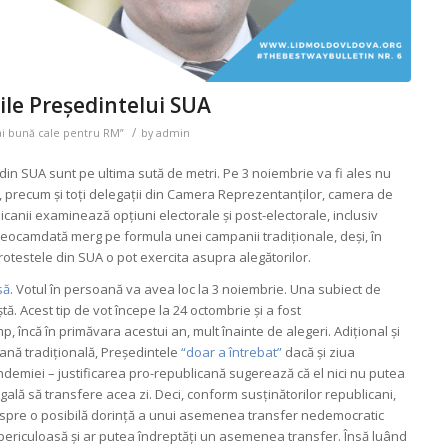
rile Președintelui SUA
/
ai bună cale pentru RM”
by
admin
 din SUA sunt pe ultima sută de metri. Pe 3 noiembrie va fi ales nu
, precum și toți delegații din Camera Reprezentanților, camera de
canii examinează opțiuni electorale și post-electorale, inclusiv
eocamdată merg pe formula unei campanii tradiționale, deși, în
rotestele din SUA o pot exercita asupra alegătorilor.
să
. Votul în persoană va avea loc la 3 noiembrie. Una subiect de
ă. Acest tip de vot începe la 24 octombrie și a fost
, încă în primăvara acestui an, mult înainte de alegeri. Adițional și
ană tradițională, Președintele
“doar a întrebat”
dacă și ziua
andemiei – justificarea pro-republicană sugerează că el nici nu putea
ală să transfere acea zi. Deci, conform susținătorilor republicani,
despre o posibilă dorință a unui asemenea transfer nedemocratic
 periculoasă și ar putea îndreptăți un asemenea transfer. Însă luând