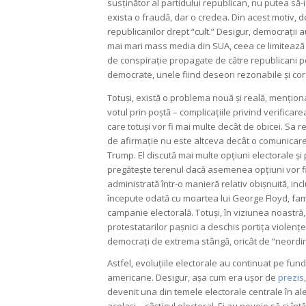
susținător al partidului republican, nu putea să-
exista o fraudă, dar o credea. Din acest motiv, 
republicanilor drept “cult.” Desigur, democrații au
mai mari mass media din SUA, ceea ce limitează im
de conspirație propagate de către republicani po
democrate, unele fiind deseori rezonabile și cor
Totuși, există o problema nouă și reală, menționa
votul prin poștă – complicațiile privind verificar
care totuși vor fi mai multe decât de obicei. Sa r
de afirmație nu este altceva decât o comunicare 
Trump. El discută mai multe opțiuni electorale și 
pregătește terenul dacă asemenea opțiuni vor fi
administrată într-o manieră relativ obișnuită, inc
începute odată cu moartea lui George Floyd, fam
campanie electorală. Totuși, în viziunea noastră
protestatarilor pașnici a deschis portița violențe
democrați de extrema stângă, oricât de “neordinar
Astfel, evoluțiile electorale au continuat pe fun
americane. Desigur, așa cum era ușor de
prezis
devenit una din temele electorale centrale în al
același – câștigul electoral. Ei au nevoie să-și în