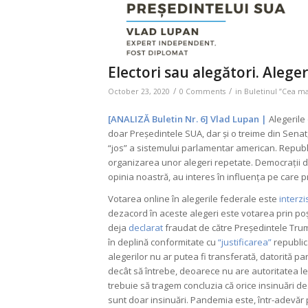
Electori sau alegători. Alege
/
/
October 23, 2020
0 Comments
in
Buletinul ”Cea m
[ANALIZĂ Buletin Nr. 6]
Vlad Lupan
|
Alegerile
doar Președintele SUA, dar și o treime din Senat
“jos” a sistemului parlamentar american. Republi
organizarea unor alegeri repetate. Democrații d
opinia noastră, au interes în influența pe care p
Votarea online în alegerile federale este
interzi
dezacord în aceste alegeri este votarea prin poșt
deja
declarat
fraudat de către Președintele Trump
în deplină conformitate cu
“justificarea”
republic
alegerilor nu ar putea fi transferată, datorită p
decât să întrebe, deoarece nu are autoritatea leg
trebuie să tragem concluzia că orice insinuări 
sunt doar insinuări. Pandemia este, într-adevăr