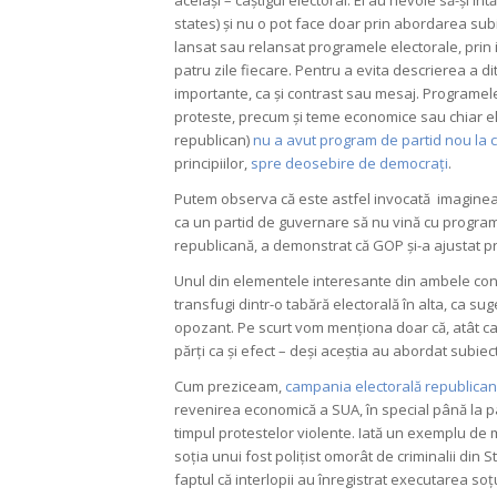
states) și nu o pot face doar prin abordarea subie
lansat sau relansat programele electorale, prin i
patru zile fiecare. Pentru a evita descrierea a d
importante, ca și contrast sau mesaj. Programele
proteste, precum și teme economice sau chiar ele
republican)
nu a avut program de partid nou la co
principiilor,
spre deosebire de democrați
.
Putem observa că este astfel invocată imaginea u
ca un partid de guvernare să nu vină cu progra
republicană, a demonstrat că GOP și-a ajustat p
Unul din elementele interesante din ambele conve
transfugi dintr-o tabără electorală în alta, ca su
opozant. Pe scurt vom menționa doar că, atât cant
părți ca și efect – deși aceștia au abordat subiec
Cum preziceam,
campania electorală republica
revenirea economică a SUA, în special până la pa
timpul protestelor violente. Iată un exemplu de 
soția unui fost polițist omorât de criminalii din St
faptul că interlopii au înregistrat executarea soț