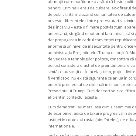
afirmații cutremurătoare a arătat că fostul poliți
bandiți. Criminalii erau de culoare, ex-ofițeru
de public țintă, incluzând comunitatea de culoare,
privește diferențele dintre protestatari și crimina
deși încă viu – este o filmare post-factum, apar
americană, strigând emoționat la criminali, că și 
dar propagarea în cadrul convenției republicane
enorme și un nivel de insecuritate pentru orice v
administrația Președintelui Trump o sprijină. Moar
de vedere a tehnologiilor politice, constatăm că ac
polițist consideră o astfel de preîntâmpinare c
simtă ce au simțit ei. În același timp, puțini dintr
fi verificat-o, nu există siguranța că ar lua în 
omorât premeditat de criminali în timpul protestel
Președintelui Trump. Cum deseori se zice, “frica e
eficient în contextul acesta.
Cum democrații au mers, așa cum ziceam mai d
de economie, adică de taxare progresivă în depe
justiției în contextul rasial (bineînțeles), de edu
internaționale.
Însă nu părțile pozitive ale programelor elector