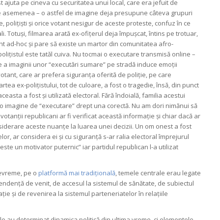
st ajuta pe cineva cu securitatea unui local, care era jefuit de
l de asemenea – o astfel de imagine deja presupune câteva grupuri
 polițiști și orice votant nesigur de aceste proteste, confuz în ce
li. Totuși, filmarea arată ex-ofițerul deja împușcat, întins pe trotuar,
ent ad-hoc și pare să existe un martor din comunitatea afro-
polițistul este tatăl cuiva. Nu tocmai o executare transmisă online –
 a imaginii unor “executări sumare” pe stradă induce emoții
otant, care ar prefera siguranța oferită de poliție, pe care
tea ex-polițistului, tot de culoare, a fost o tragedie, însă, din punct
easta a fost și utilizată electoral. Fără îndoială, familia acestui
u o imagine de “executare” drept una corectă. Nu am dori nimănui să
e votanții republicani ar fi verificat această informație și chiar dacă ar
considerare aceste nuanțe la luarea unei decizii. Un om onest a fost
or, ar considera ei și cu siguranță s-ar ralia electoral împrejurul
ste un motivator puternic” iar partidul republican l-a utilizat
evreme, pe o
platformă mai tradițională
, temele centrale erau legate
ndență de venit, de accesul la sistemul de sănătate, de subiectul
cație și de revenirea la sistemul parteneriatelor în relațiile
ale au determinat dinamica politică din ultima vreme, ci elementele