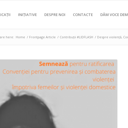
ICAȚII
INIȚIATIVE
DESPRE NOI
CONTACTE
DĂM VOCE DEM
are here:
Home
/
Frontpage Article
/
Contribuții #LIDFLASH
/
Despre violență, Conv