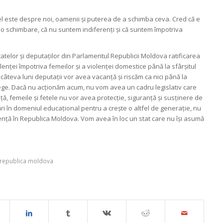
 el este despre noi, oamenii și puterea de a schimba ceva. Cred că e
o schimbare, că nu suntem indiferenți și că suntem împotriva
tatelor și deputaților din Parlamentul Republicii Moldova ratificarea
nței împotriva femeilor și a violenței domestice până la sfârșitul
âteva luni deputații vor avea vacanță și riscăm ca nici până la
e lege. Dacă nu acționăm acum, nu vom avea un cadru legislativ care
ă, femeile și fetele nu vor avea protecție, siguranță și susținere de
ări în domeniul educațional pentru a crește o altfel de generație, nu
ență în Republica Moldova. Vom avea în loc un stat care nu își asumă
republica moldova