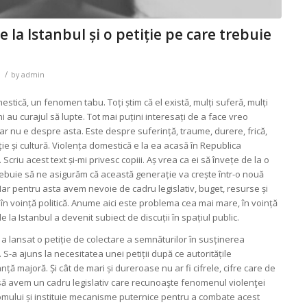
 la Istanbul și o petiție pe care trebuie
/
by
admin
stică, un fenomen tabu. Toți știm că el există, mulți suferă, mulți
i au curajul să lupte. Tot mai puțini interesați de a face vreo
 dar nu e despre asta. Este despre suferință, traume, durere, frică,
ie și cultură. Violența domestică e la ea acasă în Republica
criu acest text și-mi privesc copiii. Aș vrea ca ei să învețe de la o
rebuie să ne asigurăm că această generație va crește într-o nouă
Iar pentru asta avem nevoie de cadru legislativ, buget, resurse și
 în voință politică. Anume aici este problema cea mai mare, în voință
 de la Istanbul a devenit subiect de discuții în spațiul public.
” a lansat o petiție de colectare a semnăturilor în susținerea
. S-a ajuns la necesitatea unei petiții după ce autoritățile
ță majoră. Și cât de mari și dureroase nu ar fi cifrele, cifre care de
 să avem un cadru legislativ care recunoaşte fenomenul violenţei
 omului și instituie mecanisme puternice pentru a combate acest