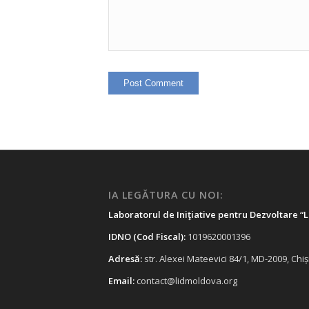
IA LEGĂTURA CU NOI:
Laboratorul de Iniţiative pentru Dezvoltare “
IDNO (Cod Fiscal):
1019620001396
Adresă:
str. Alexei Mateevici 84/1, MD-2009, Ch
Email:
contact@lidmoldova.org