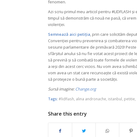
fenomen.
Azi scriu primul meu articol pentru #LIDFLASH și
timpul să demonstrăm că nouă ne pasă, că vrem 
violenței.
Semnează aici petiția
, prin care solicităm depu
Convenției pentru prevenirea și combaterea viole
sesiunii parlamentare de primăvară 2020! Peste c
sfârșitul anului să nu fie votat acest proiect d
să prevină și să combată toate formele de violenț
a ieși din acest cerc vicios. Nu vom avea schimb
vom avea un stat care recunoaște că există viol
să protejeze o bună parte a societății.
Sursă imagine:
Change.org
Tags:
#lidflash
,
alina andronache
,
istanbul
,
petitie
,
Share this entry