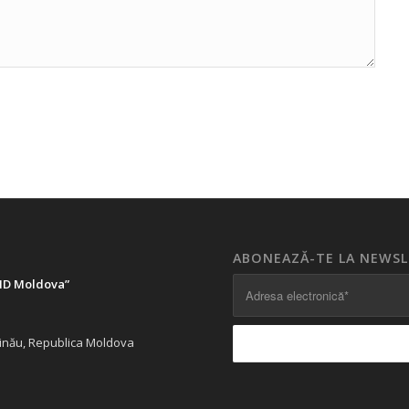
ABONEAZĂ-TE LA NEWS
LID Moldova”
ișinău, Republica Moldova