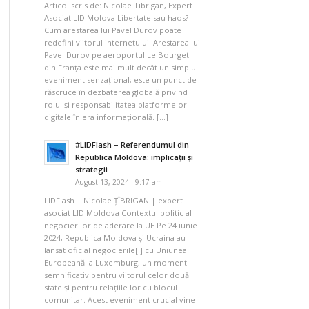
Articol scris de: Nicolae Tibrigan, Expert
Asociat LID Molova Libertate sau haos?
Cum arestarea lui Pavel Durov poate
redefini viitorul internetului. Arestarea lui
Pavel Durov pe aeroportul Le Bourget
din Franța este mai mult decât un simplu
eveniment senzațional; este un punct de
răscruce în dezbaterea globală privind
rolul și responsabilitatea platformelor
digitale în era informațională. […]
#LIDFlash – Referendumul din
Republica Moldova: implicații și
strategii
August 13, 2024 - 9:17 am
LIDFlash | Nicolae ȚÎBRIGAN | expert
asociat LID Moldova Contextul politic al
negocierilor de aderare la UE Pe 24 iunie
2024, Republica Moldova și Ucraina au
lansat oficial negocierile[i] cu Uniunea
Europeană la Luxemburg, un moment
semnificativ pentru viitorul celor două
state și pentru relațiile lor cu blocul
comunitar. Acest eveniment crucial vine