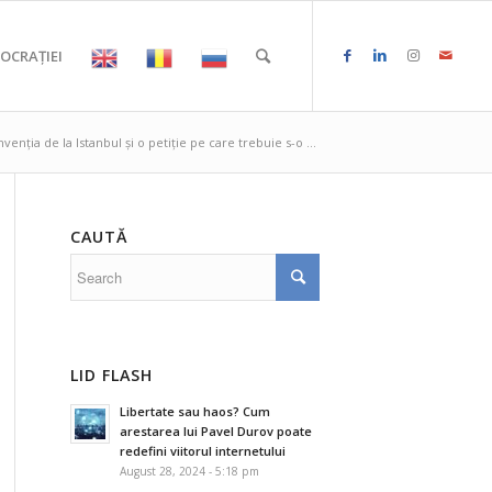
OCRAȚIEI
enția de la Istanbul și o petiție pe care trebuie s-o ...
CAUTĂ
LID FLASH
Libertate sau haos? Cum
arestarea lui Pavel Durov poate
redefini viitorul internetului
August 28, 2024 - 5:18 pm