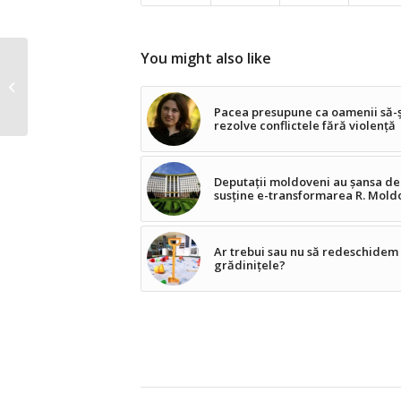
You might also like
Mitropolia Moldovei
răspândește falsuri
privind pandemia,
Pacea presupune ca oamenii să-ș
vaccinarea și...
rezolve conflictele fără violență
Deputații moldoveni au șansa de
susține e-transformarea R. Mold
Ar trebui sau nu să redeschidem
grădinițele?