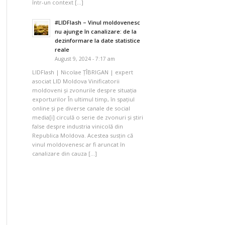
într-un context […]
#LIDFlash – Vinul moldovenesc
nu ajunge în canalizare: de la
dezinformare la date statistice
reale
August 9, 2024 - 7:17 am
LIDFlash | Nicolae ȚÎBRIGAN | expert
asociat LID Moldova Vinificatorii
moldoveni și zvonurile despre situația
exporturilor În ultimul timp, în spațiul
online și pe diverse canale de social
media[i] circulă o serie de zvonuri și știri
false despre industria vinicolă din
Republica Moldova. Acestea susțin că
vinul moldovenesc ar fi aruncat în
canalizare din cauza […]