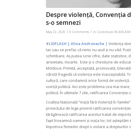
Despre violență, Convenția de
s-o semnezi
/
/
May 22, 2020
0 Comments
in
Contribuții #LIDFLASH
#LIDFLASH | Alina Andronache |
Violența dome
tac sau se prefac că nimic nu aud și nu văd. Puțin
schimbare. Aș putea scrie cifre, date statistice,
anxietate, moarte. Este și o chestiune de educaț
Moldova. Primită, acceptată, promovată, tolerată. S
vârstă fragedă că violența este inacceptabilă. T
cultură, care condamnă orice formă de violență. 
voință politică. Aici este problema cea mai mare,
politică. În ultimele 7 zile, ratificarea Convenției
Coaliția Națională ”Viață fără Violență în familie
proiectului de lege privind ratificarea convenției
tărăgănează ratificarea acestui tratat de importan
fapt înseamnă oameni și viața lor, tot așteptăm
împotriva femeilor drept o violare a drepturilor